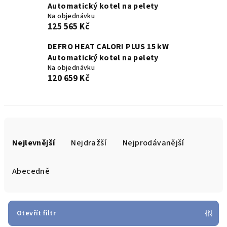
Automatický kotel na pelety
Na objednávku
125 565 Kč
DEFRO HEAT CALORI PLUS 15 kW
Automatický kotel na pelety
Na objednávku
120 659 Kč
Ř
a
Nejlevnější
Nejdražší
Nejprodávanější
z
e
Abecedně
n
í
p
Otevřít filtr