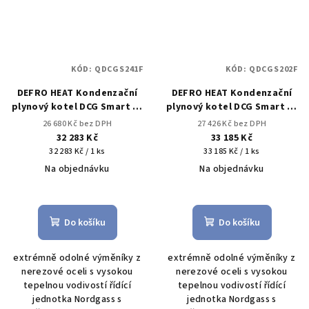
KÓD:
QDCGS241F
KÓD:
QDCGS202F
DEFRO HEAT Kondenzační
DEFRO HEAT Kondenzační
plynový kotel DCG Smart 24
plynový kotel DCG Smart 20
1F
2F
26 680 Kč bez DPH
27 426 Kč bez DPH
32 283 Kč
33 185 Kč
Měrná
Měrná
32 283 Kč / 1 ks
33 185 Kč / 1 ks
cena:
cena:
Na objednávku
Na objednávku
Průměrné
Průměrné
hodnocení
hodnocení
produktu
produktu
Do košíku
Do košíku
je
je
3,7
5,0
extrémně odolné výměníky z
extrémně odolné výměníky z
z
z
nerezové oceli s vysokou
nerezové oceli s vysokou
5
5
tepelnou vodivostí řídící
tepelnou vodivostí řídící
hvězdiček.
hvězdiček.
jednotka Nordgass s
jednotka Nordgass s