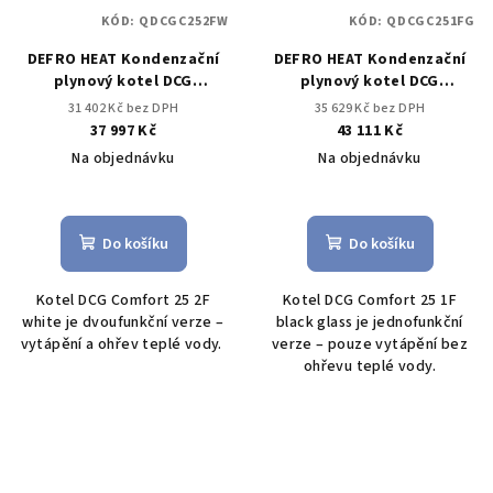
KÓD:
QDCGC252FW
KÓD:
QDCGC251FG
DEFRO HEAT Kondenzační
DEFRO HEAT Kondenzační
plynový kotel DCG
plynový kotel DCG
COMFORT 25 2F white
COMFORT 25 1F BLACK
31 402 Kč bez DPH
35 629 Kč bez DPH
GLASS
37 997 Kč
43 111 Kč
Na objednávku
Na objednávku
Průměrné
Průměrné
hodnocení
hodnocení
produktu
produktu
Do košíku
Do košíku
je
je
5,0
4,0
Kotel DCG Comfort 25 2F
Kotel DCG Comfort 25 1F
z
z
white je dvoufunkční verze –
black glass je jednofunkční
5
5
vytápění a ohřev teplé vody.
verze – pouze vytápění bez
hvězdiček.
hvězdiček.
ohřevu teplé vody.