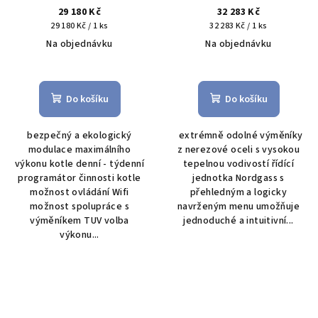
29 180 Kč
32 283 Kč
Měrná
Měrná
29 180 Kč / 1 ks
32 283 Kč / 1 ks
cena:
cena:
Na objednávku
Na objednávku
Průměrné
Průměrné
hodnocení
hodnocení
produktu
produktu
Do košíku
Do košíku
je
je
4,0
5,0
bezpečný a ekologický
extrémně odolné výměníky
z
z
modulace maximálního
z nerezové oceli s vysokou
5
5
výkonu kotle denní - týdenní
tepelnou vodivostí řídící
hvězdiček.
hvězdiček.
programátor činnosti kotle
jednotka Nordgass s
možnost ovládání Wifi
přehledným a logicky
možnost spolupráce s
navrženým menu umožňuje
výměníkem TUV volba
jednoduché a intuitivní...
výkonu...