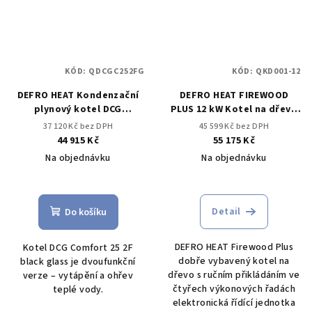
KÓD:
QDCGC252FG
KÓD:
QKD001-12
DEFRO HEAT Kondenzační
DEFRO HEAT FIREWOOD
plynový kotel DCG
PLUS 12 kW Kotel na dřevo
COMFORT 25 2F BLACK
s ručním přikládáním
37 120 Kč bez DPH
45 599 Kč bez DPH
GLASS
44 915 Kč
55 175 Kč
Na objednávku
Na objednávku
Průměrné
Průměrné
hodnocení
hodnocení
produktu
produktu
Detail
Do košíku
je
je
4,0
4,1
DEFRO HEAT Firewood Plus
Kotel DCG Comfort 25 2F
z
z
dobře vybavený kotel na
black glass je dvoufunkční
5
5
dřevo s ručním přikládáním ve
verze – vytápění a ohřev
hvězdiček.
hvězdiček.
čtyřech výkonových řadách
teplé vody.
elektronická řídící jednotka