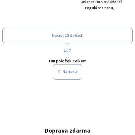
Unister Duo ovládající
regulátor tahu,...
Načíst 12 dalších
S
1
9
t
O
r
108
položek celkem
á
v
n
l
Nahoru
k
á
o
d
v
a
á
n
c
í
í
p
r
v
Doprava zdarma
k