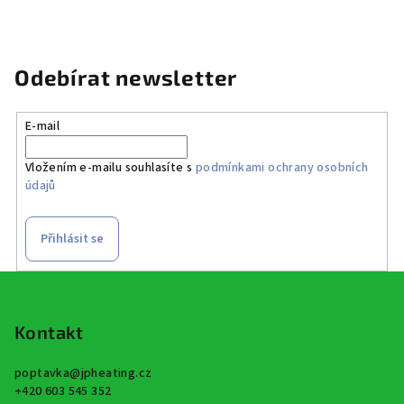
Odebírat newsletter
E-mail
Vložením e-mailu souhlasíte s
podmínkami ochrany osobních
údajů
Přihlásit se
Z
á
p
Kontakt
a
poptavka
@
jpheating.cz
t
+420 603 545 352