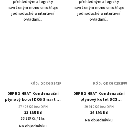
přehledným a logicky
přehledným a logicky
navrženým menu umožňuje
navrženým menu umožňuje
jednoduché a intuitivní
jednoduché a intuitivní
ovládání...
ovládání...
KÓD:
QDCGS242F
KÓD:
QDCGC251FW
DEFRO HEAT Kondenzační
DEFRO HEAT Kondenzační
plynový kotel DCG Smart 24
plynový kotel DCG
2F
COMFORT 25 1F white
27 426 Kč bez DPH
29 912 Kč bez DPH
33 185 Kč
36 193 Kč
Měrná
33 185 Kč / 1 ks
Na objednávku
cena:
Na objednávku
Průměrné