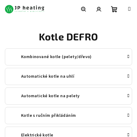
Přejít
na
obsah
Nákupní
Hledat
Přihlášení
Kotle DEFRO
košík
Kombinované kotle (pelety/dřevo)
Automatické kotle na uhlí
Automatické kotle na pelety
Kotle s ručním přikládáním
Elektrické kotle