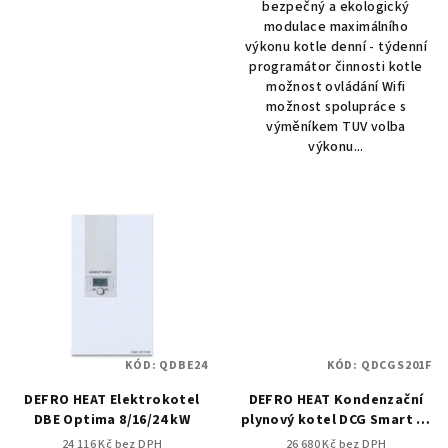
bezpečný a ekologický
z
z
modulace maximálního
5
5
výkonu kotle denní - týdenní
hvězdiček.
hvězdiček.
programátor činnosti kotle
možnost ovládání Wifi
možnost spolupráce s
výměníkem TUV volba
výkonu...
KÓD:
QDBE24
KÓD:
QDCGS201F
DEFRO HEAT Elektrokotel
DEFRO HEAT Kondenzační
DBE Optima 8/16/24 kW
plynový kotel DCG Smart 20
1F
24 116 Kč bez DPH
26 680 Kč bez DPH