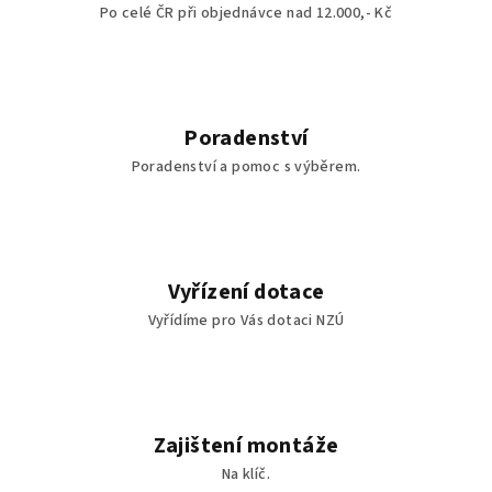
Po celé ČR při objednávce nad 12.000,- Kč
y
v
ý
p
i
Poradenství
s
Poradenství a pomoc s výběrem.
u
Vyřízení dotace
Vyřídíme pro Vás dotaci NZÚ
Zajištení montáže
Na klíč.