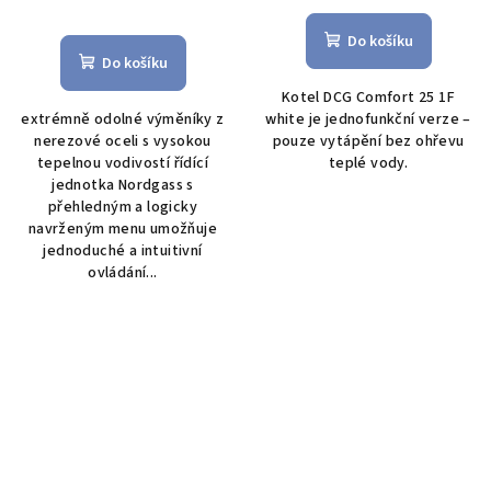
Průměrné
hodnocení
hodnocení
produktu
Do košíku
produktu
je
Do košíku
je
5,0
Kotel DCG Comfort 25 1F
5,0
z
extrémně odolné výměníky z
white je jednofunkční verze –
z
5
nerezové oceli s vysokou
pouze vytápění bez ohřevu
5
hvězdiček.
tepelnou vodivostí řídící
teplé vody.
hvězdiček.
jednotka Nordgass s
přehledným a logicky
navrženým menu umožňuje
jednoduché a intuitivní
ovládání...