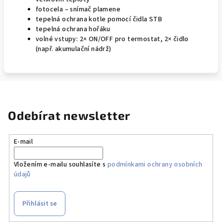
fotocela – snímač plamene
tepelná ochrana kotle pomocí čidla STB
tepelná ochrana hořáku
volné vstupy: 2× ON/OFF pro termostat, 2× čidlo
(např. akumulační nádrž)
Odebírat newsletter
E-mail
Vložením e-mailu souhlasíte s
podmínkami ochrany osobních
údajů
Přihlásit se