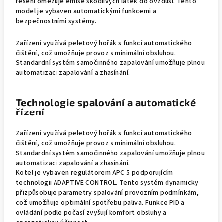
řešení omezuje emise škodlivých látek do ovzduší. Tento
model je vybaven automatickými funkcemi a
bezpečnostními systémy.
Zařízení využívá peletový hořák s funkcí automatického
čištění, což umožňuje provoz s minimální obsluhou.
Standardní systém samočinného zapalování umožňuje plnou
automatizaci zapalování a zhasínání.
Technologie spalování a automatické
řízení
Zařízení využívá peletový hořák s funkcí automatického
čištění, což umožňuje provoz s minimální obsluhou.
Standardní systém samočinného zapalování umožňuje plnou
automatizaci zapalování a zhasínání.
Kotel je vybaven regulátorem APC 5 podporujícím
technologii ADAPTIVE CONTROL. Tento systém dynamicky
přizpůsobuje parametry spalování provozním podmínkám,
což umožňuje optimální spotřebu paliva. Funkce PID a
ovládání podle počasí zvyšují komfort obsluhy a