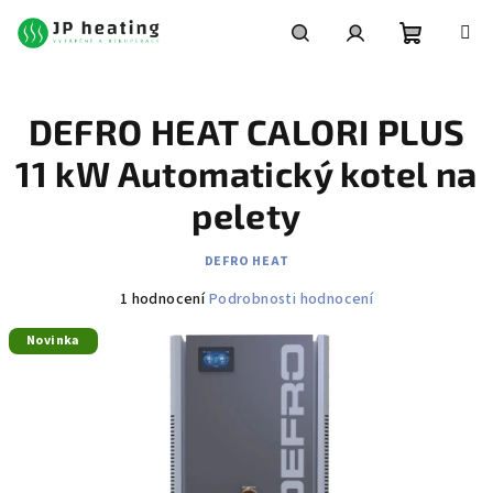
Přejít
na
obsah
Nákupní
Hledat
Přihlášení
DEFRO HEAT CALORI PLUS
košík
11 kW Automatický kotel na
pelety
DEFRO HEAT
Průměrné
1 hodnocení
Podrobnosti hodnocení
hodnocení
Novinka
produktu
je
5,0
z
5
hvězdiček.