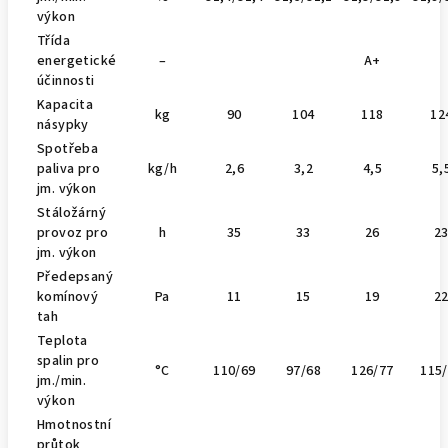
výkon
Třída
energetické
–
A+
účinnosti
Kapacita
kg
90
104
118
12
násypky
Spotřeba
paliva pro
kg/h
2,6
3,2
4,5
5,
jm. výkon
Stáložárný
provoz pro
h
35
33
26
2
jm. výkon
Předepsaný
komínový
Pa
11
15
19
2
tah
Teplota
spalin pro
°C
110/69
97/68
126/77
115
jm./min.
výkon
Hmotnostní
průtok