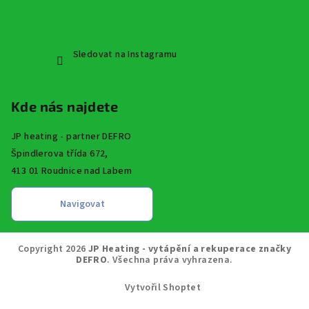
Sledovat na Instagramu
Kde nás najdete
JP heating - partner DEFRO
Špindlerova třída 672,
413 01 Roudnice nad Labem
Copyright 2026
JP Heating - vytápění a rekuperace značky
DEFRO
. Všechna práva vyhrazena.
Vytvořil Shoptet