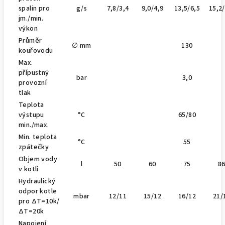
spalin pro
g/s
7,8/3,4
9,0/4,9
13,5/6,5
15,2/
jm./min.
výkon
Průměr
∅ mm
130
kouřovodu
Max.
přípustný
bar
3,0
provozní
tlak
Teplota
výstupu
°C
65/80
min./max.
Min. teplota
°C
55
zpátečky
Objem vody
l
50
60
75
8
v kotli
Hydraulický
odpor kotle
mbar
12/11
15/12
16/12
21/
pro ∆T=10k/
∆T=20k
Napojení