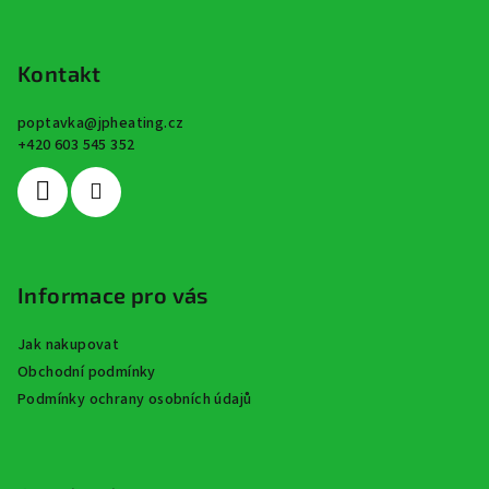
Z
á
p
Kontakt
a
poptavka
@
jpheating.cz
t
+420 603 545 352
í
Informace pro vás
Jak nakupovat
Obchodní podmínky
Podmínky ochrany osobních údajů