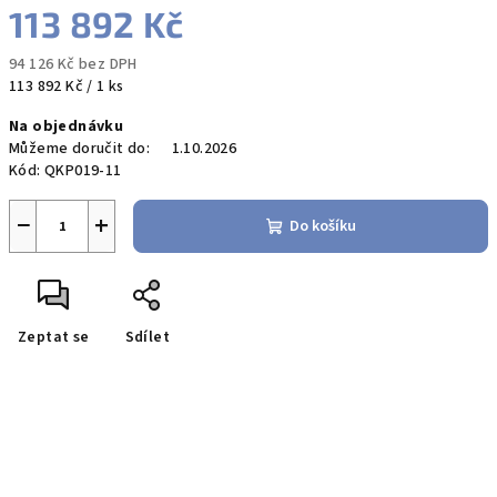
113 892 Kč
94 126 Kč bez DPH
Měrná
113 892 Kč / 1 ks
cena:
Na objednávku
Můžeme doručit do:
1.10.2026
Kód:
QKP019-11
−
+
Do košíku
Zeptat se
Sdílet