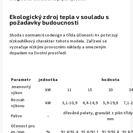
Ekologický zdroj tepla v souladu s
požadavky budoucnosti
Shoda s normami Ecodesign a třída účinnosti A+ potvrzují
nízkouhlíkový charakter tohoto modelu. Zařízení se
vyznačuje nízkými provozními náklady a omezeným
dopadem na životní prostředí.
Parametr
jednotka
hodnota
Jmenovitý
kW
11
15
20
2
výkon
Rozsah
kW
3,1-10,9
4,4-14,9
5,9-19,8
7,1-2
výkonu
dřevěné pelety, granulát z pilin tříd
Palivo
–
mm
Účinnost pro
jm./min.
%
91,4/91,4
91,6/91,1
91,9/91,8
91,8/