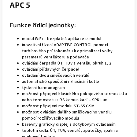
APC 5
Funkce řídící jednotky:
modul WiFi – bezplatná aplikace e-modul
inovativní řízení ADAPTIVE CONTROL pomocí
turbínového průtokoměru k optimalizaci volby
parametrů ventilátoru a podavače
ovládání čerpadla ÚT, TUV a ventilu, okruh 1, 2
ovládání přídavných čerpadel
ovládání dvou směšovacích ventilů
automatické spouštění i zhasínání kotle
týdenní harmonogram
možnost připojení klasického pokojového termostatu
nebo termostatu s RS komunikací – SPK Lux
možnost připojení modulu ST-65 GSM
možnost ovládání dalšího směšovacího ventilu
pomocí rozšiřovacího modulu
barevný grafický displej s dotykovým ovládáním
teplotní čidla: ÚT, TUV, ventilů, zpátečky, spalin a
venkovní teploty