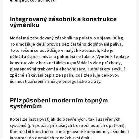
energetickou účinnost.
Integrovaný zásobník a konstrukce
výměníku
Model má zabudovaný zásobník na pelety o objemu 90 kg.
To umožňuje delší provoz bez častého doplňování paliva.
Toto řešení se osvědčuje v malých kotelnách, kde je
důležitá úspora místa a pohodlná instalace. Výměník tepla je
konstruován v horizontálním uspořádání s více průchody,
plamenovými trubkami a ekonomizéry. Turbulátory zvyšují
zpětné získávání tepla ze spalin, což zlepšuje celkovou
účinnost zařízení a snižuje energetické ztráty.
Přizpůsobení moderním topným
systémům
Kotel lze instalovat jak do otevřených, tak i uzavřených
systémů (při použití příslušných bezpečnostních opatření).
Kompaktní konstrukce a integrované komponenty usnadňují
integraci do domácích topných systémů.