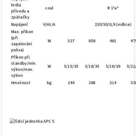
hrdla
coul
R 1¼“
přívodu a
zpátečky
Napájení
V/Hz/A
230/50/0,9 (vidlice)
Max. příkon
(při
W
527
656
461
47
zapalování
paliva)
Příkon při
standby/min.
W
5/15/35
5/16/35
5/16/39
5/22
výkon/max.
výkon
Hmotnost
kg
244
268
314
33