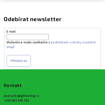
Odebírat newsletter
E-mail
Vložením e-mailu souhlasíte s
podmínkami ochrany osobních
údajů
Přihlásit se
Z
á
p
Kontakt
a
poptavka
@
jpheating.cz
t
+420 603 545 352