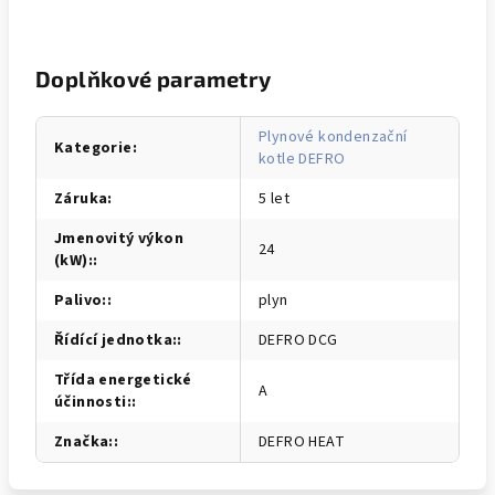
Doplňkové parametry
Plynové kondenzační
Kategorie
:
kotle DEFRO
Záruka
:
5 let
Jmenovitý výkon
24
(kW):
:
Palivo:
:
plyn
Řídící jednotka:
:
DEFRO DCG
Třída energetické
A
účinnosti:
:
Značka:
:
DEFRO HEAT