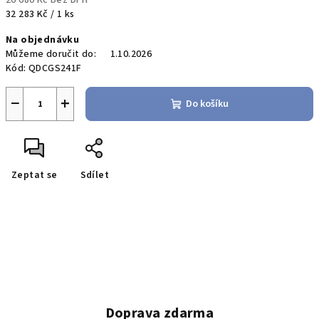
26 680 Kč bez DPH
Měrná
32 283 Kč / 1 ks
cena:
Na objednávku
Můžeme doručit do:
1.10.2026
Kód:
QDCGS241F
−
+
Do košíku
Zeptat se
Sdílet
Doprava zdarma