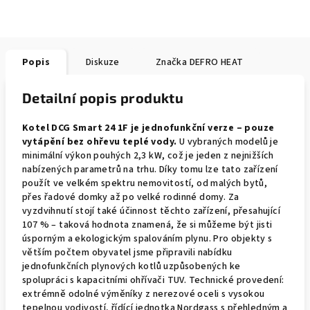
Popis
Diskuze
Značka
DEFRO HEAT
Detailní popis produktu
Kotel DCG Smart 24 1F je jednofunkční verze – pouze
vytápění bez ohřevu teplé vody.
U vybraných modelů je
minimální výkon pouhých 2,3 kW, což je jeden z nejnižších
nabízených parametrů na trhu. Díky tomu lze tato zařízení
použít ve velkém spektru nemovitostí, od malých bytů,
přes řadové domky až po velké rodinné domy. Za
vyzdvihnutí stojí také účinnost těchto zařízení, přesahující
107 % – taková hodnota znamená, že si můžeme být jisti
úsporným a ekologickým spalováním plynu. Pro objekty s
větším počtem obyvatel jsme připravili nabídku
jednofunkčních plynových kotlů uzpůsobených ke
spolupráci s kapacitními ohřívači TUV. Technické provedení:
extrémně odolné výměníky z nerezové oceli s vysokou
tepelnou vodivostí, řídící jednotka Nordgass s přehledným a