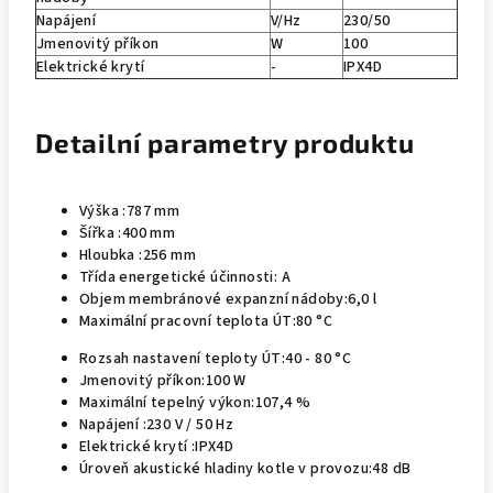
Napájení
V/Hz
230/50
Jmenovitý příkon
W
100
Elektrické krytí
-
IPX4D
Detailní parametry
produktu
Výška :
787 mm
Šířka :
400 mm
Hloubka :
256 mm
Třída energetické účinnosti:
A
Objem membránové expanzní nádoby:
6,0 l
Maximální pracovní teplota ÚT:
80 °C
Rozsah nastavení teploty ÚT:
40 - 80 °C
Jmenovitý příkon:
100 W
Maximální tepelný výkon:
107,4 %
Napájení :
230 V / 50 Hz
Elektrické krytí :
IPX4D
Úroveň akustické hladiny kotle v provozu:
48 dB