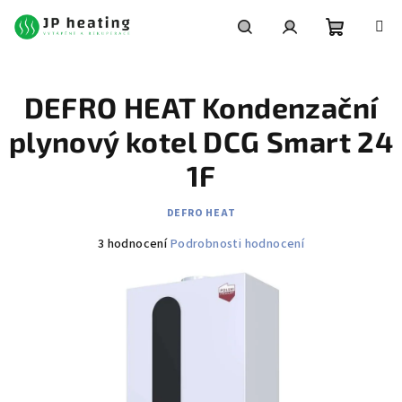
Přejít
na
obsah
Nákupní
Hledat
Přihlášení
DEFRO HEAT Kondenzační
košík
plynový kotel DCG Smart 24
1F
DEFRO HEAT
Průměrné
3 hodnocení
Podrobnosti hodnocení
hodnocení
produktu
je
3,7
z
5
hvězdiček.