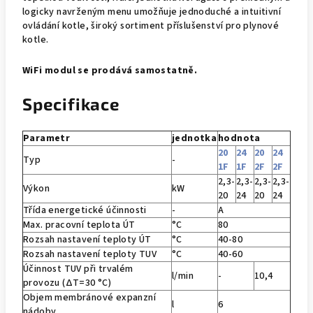
logicky navrženým menu umožňuje jednoduché a intuitivní
ovládání kotle, široký sortiment příslušenství pro plynové
kotle.
WiFi modul se prodává samostatně.
Specifikace
Parametr
jednotka
hodnota
20
24
20
24
Typ
-
1F
1F
2F
2F
2,3-
2,3-
2,3-
2,3-
Výkon
kW
20
24
20
24
Třída energetické účinnosti
-
A
Max. pracovní teplota ÚT
°C
80
Rozsah nastavení teploty ÚT
°C
40-80
Rozsah nastavení teploty TUV
°C
40-60
Účinnost TUV při trvalém
l/min
-
10,4
provozu (ΔT=30 °C)
Objem membránové expanzní
l
6
nádoby