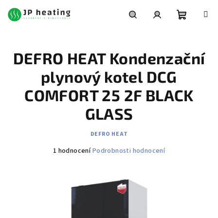
Přejít
na
obsah
Nákupní
Hledat
Přihlášení
DEFRO HEAT Kondenzační
košík
plynový kotel DCG
COMFORT 25 2F BLACK
GLASS
DEFRO HEAT
Průměrné
1 hodnocení
Podrobnosti hodnocení
hodnocení
produktu
je
4,0
z
5