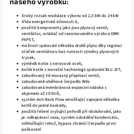
našeho výrobku:
široký rozsah modulace výkonu od 2,5 kW do 24 kW
třída energetické účinnosti A,
použité komponenty jako jsou plynový ventil,
ventilátor, ovládač od renomovaného výrobce EBM
PAPST,
možnost spalování několika druhů plynu díky regulaci
otáček ventilátoru bez nutnosti výměny plynových
trysek,
výměník kotle z nerezové oceli,
hořák kotle s inovační technologii spalování BLU JET,
zabudovaný 3d mosazný přepínací ventil,
zabudované oběhové čerpadlo Wilo
zabudovaná membránová expanzní nádoba s
objemem až 10 litrů,
systém Anti Back Flow umožňující zapojení několika
kotlů do jedné kaskády,
použitá řešení zvyšující pohodlí při obsluhování, jako
je: odkapávací vana, systém odvádění kondenzátu,
odhlučňující rohož, bypass chránící čerpadlo proti
poškození