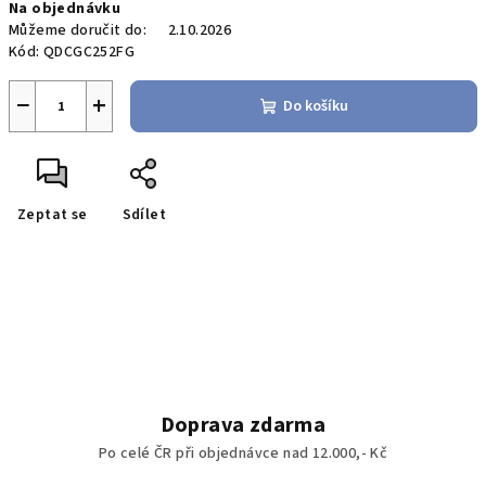
Na objednávku
cena:
Můžeme doručit do:
2.10.2026
Kód:
QDCGC252FG
−
+
Do košíku
Zeptat se
Sdílet
Doprava zdarma
Po celé ČR při objednávce nad 12.000,- Kč