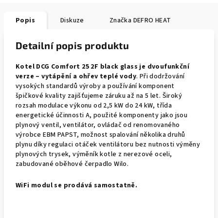
Popis
Diskuze
Značka
DEFRO HEAT
Detailní popis produktu
Kotel DCG Comfort 25 2F black glass je dvoufunkční
verze – vytápění a ohřev teplé vody
. Při dodržování
vysokých standardů výroby a používání komponent
špičkové kvality zajišťujeme záruku až na 5 let. Široký
rozsah modulace výkonu od 2,5 kW do 24 kW, třída
energetické účinnosti A, použité komponenty jako jsou
plynový ventil, ventilátor, ovládač od renomovaného
výrobce EBM PAPST, možnost spalování několika druhů
plynu díky regulaci otáček ventilátoru bez nutnosti výměny
plynových trysek, výměník kotle z nerezové oceli,
zabudované oběhové čerpadlo Wilo.
WiFi modul se prodává samostatně.