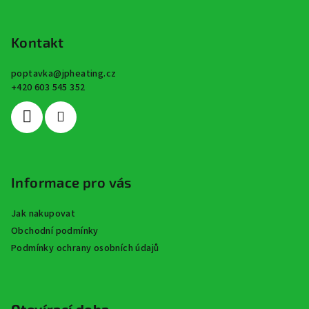
Z
á
p
Kontakt
a
poptavka
@
jpheating.cz
t
+420 603 545 352
í
Informace pro vás
Jak nakupovat
Obchodní podmínky
Podmínky ochrany osobních údajů