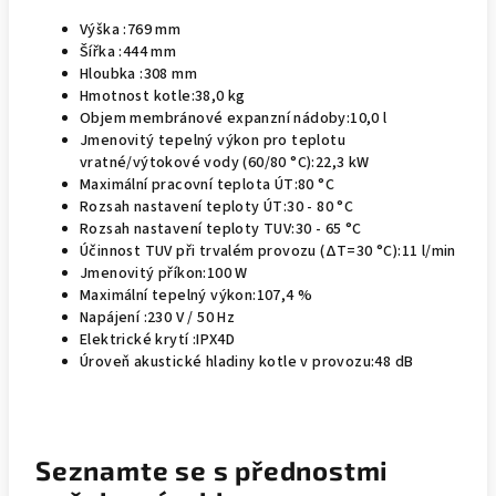
Výška :
769 mm
Šířka :
444 mm
Hloubka :
308 mm
Hmotnost kotle:
38,0 kg
Objem membránové expanzní nádoby:
10,0 l
Jmenovitý tepelný výkon pro teplotu
vratné/výtokové vody (60/80 °C):
22,3 kW
Maximální pracovní teplota ÚT:
80 °C
Rozsah nastavení teploty ÚT:
30 - 80 °C
Rozsah nastavení teploty TUV:
30 - 65 °C
Účinnost TUV při trvalém provozu (ΔT=30 °C):
11 l/min
Jmenovitý příkon:
100 W
Maximální tepelný výkon:
107,4 %
Napájení :
230 V / 50 Hz
Elektrické krytí :
IPX4D
Úroveň akustické hladiny kotle v provozu:
48 dB
Seznamte se s přednostmi