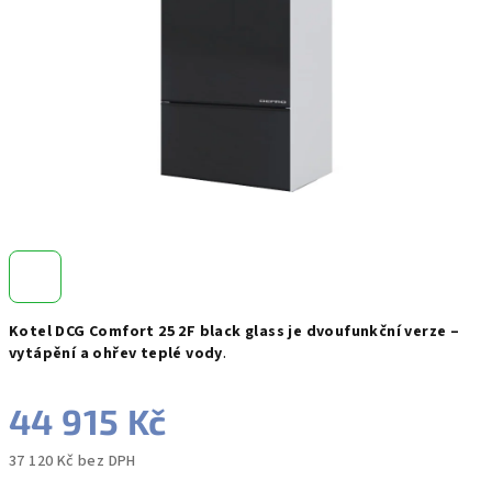
hvězdiček.
Kotel DCG Comfort 25 2F black glass je dvoufunkční verze –
vytápění a ohřev teplé vody
.
44 915 Kč
37 120 Kč bez DPH
Měrná