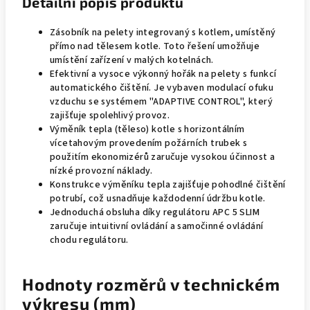
Detailní popis produktu
Zásobník na pelety integrovaný s kotlem, umístěný
přímo nad tělesem kotle. Toto řešení umožňuje
umístění zařízení v malých kotelnách.
Efektivní a vysoce výkonný hořák na pelety s funkcí
automatického čištění. Je vybaven modulací ofuku
vzduchu se systémem "ADAPTIVE CONTROL", který
zajišťuje spolehlivý provoz.
Výměník tepla (těleso) kotle s horizontálním
vícetahovým provedením požárních trubek s
použitím ekonomizérů zaručuje vysokou účinnost a
nízké provozní náklady.
Konstrukce výměníku tepla zajišťuje pohodlné čištění
potrubí, což usnadňuje každodenní údržbu kotle.
Jednoduchá obsluha díky regulátoru APC 5 SLIM
zaručuje intuitivní ovládání a samočinné ovládání
chodu regulátoru.
Hodnoty rozměrů v technickém
výkresu (mm)