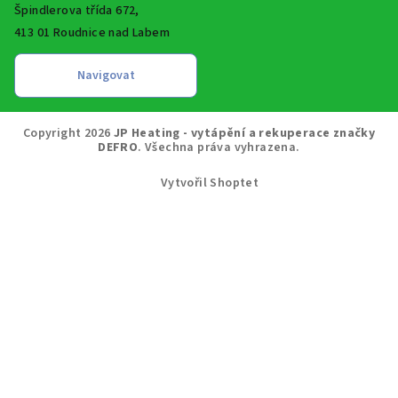
Špindlerova třída 672,
413 01 Roudnice nad Labem
Copyright 2026
JP Heating - vytápění a rekuperace značky
DEFRO
. Všechna práva vyhrazena.
Vytvořil Shoptet