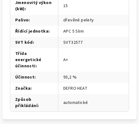
Jmenovitý výkon
15
(kW)
:
Palivo
:
dřevěné pelety
Řídící jednotka
:
APC 5 Slim
SVT kód
:
SVT32577
Třída
energetické
A+
účinnosti
:
Účinnost
:
93,2 %
Značka
:
DEFRO HEAT
Způsob
automatické
přikládání
: