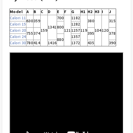
Model
A
B
C
D
E
F
G
H1
H2
H3
I
J
Calori 11
700
1182
630
359
380
315
Calori 15
1282
1341
800
Calori 20
159
121
1257
119
104
120
755
374
395
378
Calori 24
1357
880
Calori 30
780
414
1416
1372
435
390