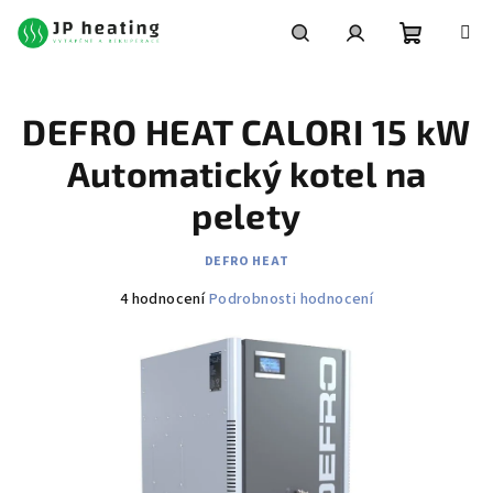
Přejít
na
obsah
Nákupní
Hledat
Přihlášení
DEFRO HEAT CALORI 15 kW
košík
Automatický kotel na
pelety
DEFRO HEAT
Průměrné
4 hodnocení
Podrobnosti hodnocení
hodnocení
produktu
je
4,3
z
5
hvězdiček.