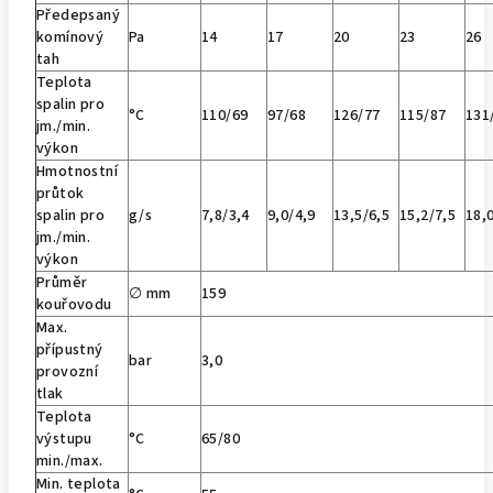
Předepsaný
komínový
Pa
14
17
20
23
26
tah
Teplota
spalin pro
°C
110/69
97/68
126/77
115/87
131
jm./min.
výkon
Hmotnostní
průtok
spalin pro
g/s
7,8/3,4
9,0/4,9
13,5/6,5
15,2/7,5
18,
jm./min.
výkon
Průměr
∅ mm
159
kouřovodu
Max.
přípustný
bar
3,0
provozní
tlak
Teplota
výstupu
°C
65/80
min./max.
Min. teplota