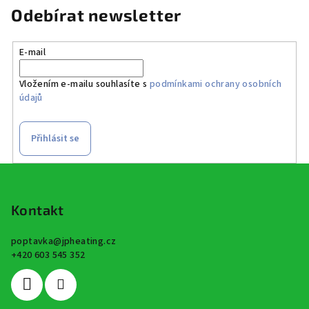
Odebírat newsletter
E-mail
Vložením e-mailu souhlasíte s
podmínkami ochrany osobních
údajů
Přihlásit se
Z
á
p
Kontakt
a
poptavka
@
jpheating.cz
t
+420 603 545 352
í