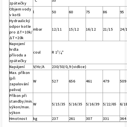
°C
55
zpátečky
Objem vody
l
50
60
75
86
95
v kotli
Hydraulický
odpor kotle
mbar
12/11
15/12
16/12
21/15
24/
pro ∆T=10k/
∆T=20k
Napojení
hrdla
1
coul
R 1
/
"
4
přívodu a
zpátečky
Napájení
V/Hz/A
230/50/0,9 (vidlice)
Max. příkon
(při
W
527
656
461
479
509
zapalování
paliva)
Příkon při
standby/min.
W
5/15/35
5/16/35
5/16/39
5/22/65
6/1
výkon/max.
výkon
Hmotnost
kg
237
261
307
331
364