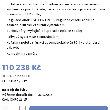
Kotel je standardně přizpůsoben pro instalaci v uzavřeném
systému za předpokladu, že ochranná zařízení jsou instalována
v souladu s DTR kotle;
Regulace ADAPTIVE CONTROL – regulace chodu kotle na
základě průtoku vzduchu výměníkem;
Turbolyzéry zvyšující rekuperaci tepla ze spalin;
Palivový systém se samozápalem;
Hořák na pelety s funkcí automatického čištění ve standardní
výbavě;
Kompaktní rozměry;
110 238 Kč
91 106 Kč bez DPH
Měrná
110 238 Kč / 1 ks
cena:
Na objednávku
Můžeme doručit do:
30.9.2026
Kód:
QKP012-15