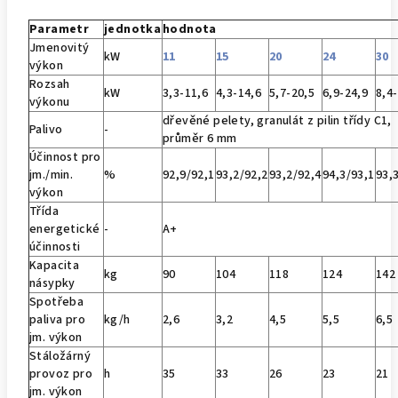
Parametr
jednotka
hodnota
Jmenovitý
kW
11
15
20
24
30
výkon
Rozsah
kW
3,3-11,6
4,3-14,6
5,7-20,5
6,9-24,9
8,4
výkonu
dřevěné pelety, granulát z pilin třídy C1,
Palivo
-
průměr 6 mm
Účinnost pro
jm./min.
%
92,9/92,1
93,2/92,2
93,2/92,4
94,3/93,1
93,
výkon
Třída
energetické
-
A+
účinnosti
Kapacita
kg
90
104
118
124
142
násypky
Spotřeba
paliva pro
kg/h
2,6
3,2
4,5
5,5
6,5
jm. výkon
Stáložárný
provoz pro
h
35
33
26
23
21
jm. výkon