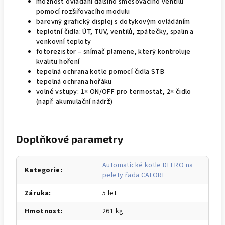
možnost ovládání dalšího směšovacího ventilu
pomocí rozšiřovacího modulu
barevný grafický displej s dotykovým ovládáním
teplotní čidla: ÚT, TUV, ventilů, zpátečky, spalin a
venkovní teploty
fotorezistor – snímač plamene, který kontroluje
kvalitu hoření
tepelná ochrana kotle pomocí čidla STB
tepelná ochrana hořáku
volné vstupy: 1× ON/OFF pro termostat, 2× čidlo
(např. akumulační nádrž)
Doplňkové parametry
Automatické kotle DEFRO na
Kategorie
:
pelety řada CALORI
Záruka
:
5 let
Hmotnost
:
261 kg