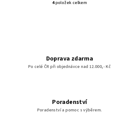
4
položek celkem
O
v
l
á
d
a
c
í
Doprava zdarma
p
Po celé ČR při objednávce nad 12.000,- Kč
r
v
k
y
v
Poradenství
ý
Poradenství a pomoc s výběrem.
p
i
s
u