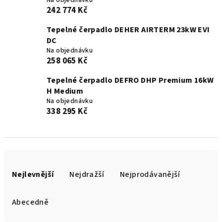
Na objednávku
242 774 Kč
Tepelné čerpadlo DEHER AIRTERM 23kW EVI
DC
Na objednávku
258 065 Kč
Tepelné čerpadlo DEFRO DHP Premium 16kW
H Medium
Na objednávku
338 295 Kč
Ř
a
Nejlevnější
Nejdražší
Nejprodávanější
z
e
Abecedně
n