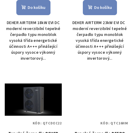
hodnocení
hodnocení
produktu
produktu
Do košíku
Do košíku
je
je
5,0
5,0
DEHER AIRTERM 18kW EVI DC
DEHER AIRTERM 23kW EVI DC
z
z
moderní reverzibilní tepelné
moderní reverzibilní tepelné
5
5
čerpadlo typu monoblok
čerpadlo typu monoblok
hvězdiček.
hvězdiček.
vysoká třída energetické
vysoká třída energetické
účinnosti A+++ přinášející
účinnosti A+++ přinášející
úspory vysoce výkonný
úspory vysoce výkonný
invertorový...
invertorový...
KÓD:
QTCDEC22
KÓD:
QTC16HM