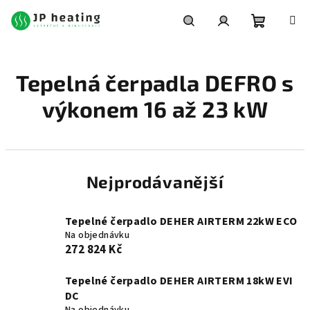
Přejít
na
obsah
Nákupní
Hledat
Přihlášení
Tepelná čerpadla DEFRO s
košík
výkonem 16 až 23 kW
Nejprodávanější
Tepelné čerpadlo DEHER AIRTERM 22kW ECO
Na objednávku
272 824 Kč
Tepelné čerpadlo DEHER AIRTERM 18kW EVI
DC