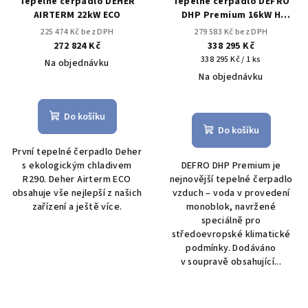
Tepelné čerpadlo DEHER
Tepelné čerpadlo DEFRO
AIRTERM 22kW ECO
DHP Premium 16kW H
Medium
225 474 Kč bez DPH
279 583 Kč bez DPH
272 824 Kč
338 295 Kč
Měrná
338 295 Kč / 1 ks
Na objednávku
cena:
Na objednávku
Průměrné
hodnocení
Průměrné
produktu
hodnocení
Do košíku
je
produktu
Do košíku
4,5
je
První tepelné čerpadlo Deher
z
4,5
s ekologickým chladivem
DEFRO DHP Premium je
5
z
R290. Deher Airterm ECO
nejnovější tepelné čerpadlo
hvězdiček.
5
obsahuje vše nejlepší z našich
vzduch – voda v provedení
hvězdiček.
zařízení a ještě více.
monoblok, navržené
speciálně pro
středoevropské klimatické
podmínky. Dodáváno
v soupravě obsahující...