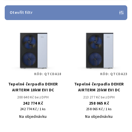
í
p
Otevřít filtr
r
V
o
ý
d
p
u
i
k
s
t
p
ů
KÓD:
QTCDA18
KÓD:
QTCDA23
r
Tepelné čerpadlo DEHER
Tepelné čerpadlo DEHER
o
AIRTERM 18kW EVI DC
AIRTERM 23kW EVI DC
d
200 640 Kč bez DPH
213 277 Kč bez DPH
u
242 774 Kč
258 065 Kč
Měrná
Měrná
k
242 774 Kč / 1 ks
258 065 Kč / 1 ks
cena:
cena:
Na objednávku
Na objednávku
t
ů
Průměrné
Průměrné