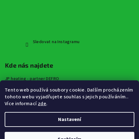
Sledovat na Instagramu
Kde nás najdete
JP heating - partner DEFRO
Špindlerova třída 672,
Tento web používá soubory cookie. Dalším procházením
413 01 Roudnice nad Labem
tohoto webu vyjadřujete souhlas s jejich používáním..
Více informací
zde
.
Nastavení
Copyright 2026
JP Heating - vytápění a rekuperace značky
DEFRO
. Všechna práva vyhrazena.