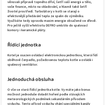
věnovali přípravě topného dříví, šetří vaší energii a tělo,
vaše finance, místo na skladování, a hlavně také šetří
životní prostředí. Turbolátory v kotli se starají o
efektivnější předávání tepla ze spalin do výměníku.
Využíváte tedy opravdu maxim energie obsažené ve dřevě.
Pro ještě vyšší efektivitu DEFRO umístilo do spalovací
komory i keramické pláty.
Řídící jednotka
Kotel je osazen ovládací elektronickou jednotkou, která řídí
oběhové čerpadlo, požadovanou teplotu kotle a ovládá i
spalinový ventilátor.
Jednoduchá obsluha
O vše se stará řídící jednotka kotle. Vy máte jako bonus
možnost jednoduše doladit hoření podle stávajících
meteorologických podmínek sekundárním přívodem
vzduchu. Tento přívod vzduchu vhání speciálními kanály