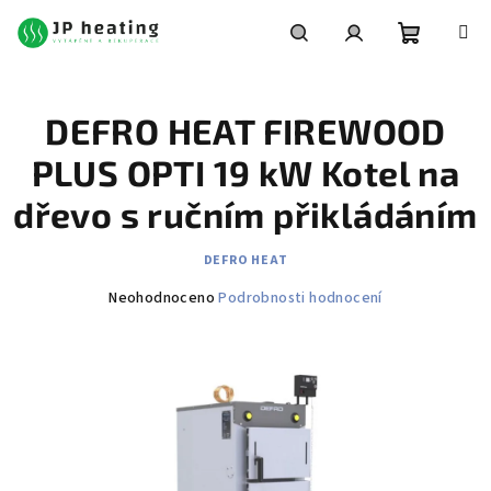
Přejít
na
obsah
Nákupní
Hledat
Přihlášení
DEFRO HEAT FIREWOOD
košík
PLUS OPTI 19 kW Kotel na
dřevo s ručním přikládáním
DEFRO HEAT
Průměrné
Neohodnoceno
Podrobnosti hodnocení
hodnocení
produktu
je
0,0
z
5
hvězdiček.