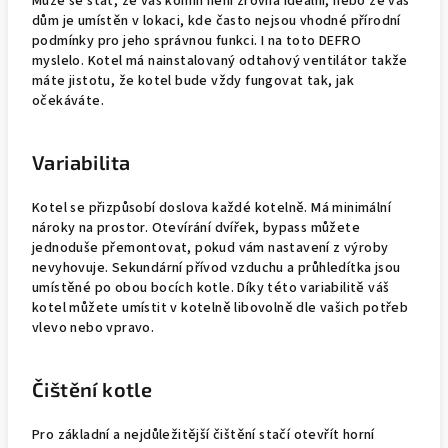
Může se stát, že váš komín není zrovna ideální, nebo že váš
dům je umístěn v lokaci, kde často nejsou vhodné přírodní
podmínky pro jeho správnou funkci. I na toto DEFRO
myslelo.
Kotel má nainstalovaný odtahový ventilátor takže
máte jistotu, že kotel bude vždy fungovat tak, jak
očekáváte.
Variabilita
Kotel se přizpůsobí doslova každé kotelně. Má minimální
nároky na prostor. Otevírání dvířek, bypass můžete
jednoduše přemontovat, pokud vám nastavení z výroby
nevyhovuje. Sekundární přívod vzduchu a průhledítka jsou
umístěné po obou bocích kotle. Díky této variabilitě váš
kotel můžete umístit v kotelně libovolně dle vašich potřeb
vlevo nebo vpravo.
Čištění kotle
Pro základní a nejdůležitější čištění stačí otevřít horní