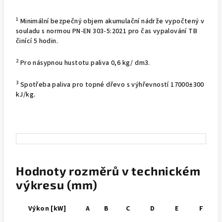
1
Minimální bezpečný objem akumulační nádrže vypočtený v
souladu s normou PN-EN 303-5:2021 pro čas vypalování TB
činící 5 hodin.
2
Pro násypnou hustotu paliva 0,6 kg/ dm3.
3
Spotřeba paliva pro topné dřevo s výhřevností 17000±300
kJ/kg.
Hodnoty rozměrů v technickém
výkresu (mm)
Výkon [kW]
A
B
C
D
E
F