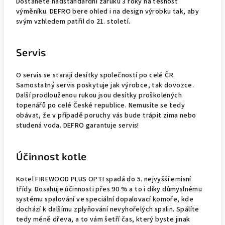
Dostanete nadstandardní záruku 3 roky na těsnost
výměníku. DEFRO bere ohled i na design výrobku tak, aby
svým vzhledem patřil do 21. století.
Servis
O servis se starají desítky společností po celé ČR.
Samostatný servis poskytuje jak výrobce, tak dovozce.
Další prodlouženou rukou jsou desítky proškolených
topenářů po celé České republice. Nemusíte se tedy
obávat, že v případě poruchy vás bude trápit zima nebo
studená voda. DEFRO garantuje servis!
Účinnost kotle
Kotel FIREWOOD PLUS OPTI spadá do 5. nejvyšší emisní
třídy. Dosahuje účinnosti přes 90 % a to i díky důmyslnému
systému spalování ve speciální dopalovací komoře, kde
dochází k dalšímu zplyňování nevyhořelých spalin. Spálíte
tedy méně dřeva, a to vám šetří čas, který byste jinak