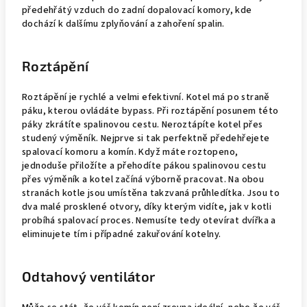
předehřátý vzduch do zadní dopalovací komory, kde
dochází k dalšímu zplyňování a zahoření spalin.
Roztápění
Roztápění je rychlé a velmi efektivní. Kotel má po straně
páku, kterou ovládáte bypass. Při roztápění posunem této
páky zkrátíte spalinovou cestu. Neroztápíte kotel přes
studený výměník. Nejprve si tak perfektně předehřejete
spalovací komoru a komín. Když máte roztopeno,
jednoduše přiložíte a přehodíte pákou spalinovou cestu
přes výměník a kotel začíná výborně pracovat. Na obou
stranách kotle jsou umístěna takzvaná průhledítka. Jsou to
dva malé prosklené otvory, díky kterým vidíte, jak v kotli
probíhá spalovací proces. Nemusíte tedy otevírat dvířka a
eliminujete tím i případné zakuřování kotelny.
Odtahový ventilátor