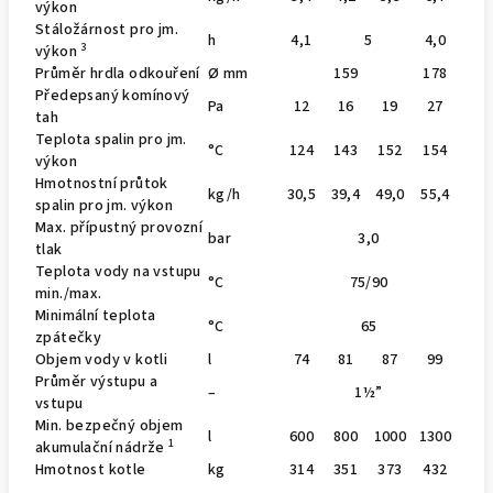
výkon
Stáložárnost pro jm.
h
4,1
5
4,0
3
výkon
Průměr hrdla odkouření
Ø mm
159
178
Předepsaný komínový
Pa
12
16
19
27
tah
Teplota spalin pro jm.
°C
124
143
152
154
výkon
Hmotnostní průtok
kg/h
30,5
39,4
49,0
55,4
spalin pro jm. výkon
Max. přípustný provozní
bar
3,0
tlak
Teplota vody na vstupu
°C
75/90
min./max.
Minimální teplota
°C
65
zpátečky
Objem vody v kotli
l
74
81
87
99
Průměr výstupu a
–
1½”
vstupu
Min. bezpečný objem
l
600
800
1000
1300
1
akumulační nádrže
Hmotnost kotle
kg
314
351
373
432