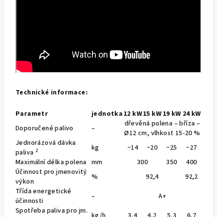
Technické informace:
Parametr
jednotka
12 kW
15 kW
19 kW
24 kW
dřevěná polena – bříza –
Doporučené palivo
–
Ø12 cm, vlhkost 15-20 %
Jednorázová dávka
kg
~14
~20
~25
~27
2
paliva
Maximální délka polena
mm
300
350
400
Účinnost pro jmenovitý
%
92,4
92,2
výkon
Třída energetické
–
A+
účinnosti
Spotřeba paliva pro jm.
kg/h
3,4
4,2
5,3
6,7