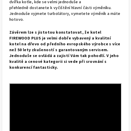
dvířka kotle, kde se velmi jednoduše a
přehledně dostanete k vyčištění hlavní části výměníku.
Jednoduše vyjmete turbolátory, vymetete výměník a máte
hotovo.
Závěrem lze s jistotou konstatovat, že kotel
FIREWOOD PLUS je velmi dobře vybavený a kvalitní
kotel na dřevo od předního evropského výrobce s více
než 50 lety zkušeností s garantovaným servisem.
Jednoduše se ovládá a zajistí Vám tak pohodlí. V jeho
kvalitě a cenové kategorii si vede při srovnání s
konkurencí fantasticky.