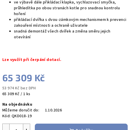
ve výbavě dále přikládací klapka, vychlazovací smyčka,
průhledítka po obou stranách kotle pro snadnou kontrolu
hoření
přikládací dvířka s dvou-zámkovým mechanismem k prevenci
zakouření místnosti a ochraně uživatele
snadná demontáž všech dvířek a změna směru jejich
otevírání
Lze využít při čerpání dotací.
65 309 Kč
53 974 Kč bez DPH
Měrná
65 309 Kč / 1 ks
cena:
Na objednávku
Můžeme doručit do:
1.10.2026
Kód:
QKD018-19