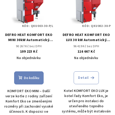
p
u
i
k
s
t
p
ů
KÓD:
QKU003-30-P/L
KÓD:
QKU002-30-P
r
DEFRO HEAT KOMFORT EKO
DEFRO HEAT KOMFORT EKO
o
MINI 30kW Automatický
LUX 30 kW Automatický
d
kotel na černé uhlí
kotel na černé uhlí
90 267 Kč bez DPH
96 419 Kč bez DPH
u
109 223 Kč
116 667 Kč
k
Na objednávku
Na objednávku
t
Průměrné
Průměrné
ů
hodnocení
hodnocení
produktu
produktu
Detail
Do košíku
je
je
4,0
5,0
Kotel KOMFORT EKO LUX je
KOMFORT EKO MINI – Další
z
z
kotel řady Komfort Eko, je
verze kotle z rodiny zařízení
5
5
určen pro instalaci do
Komfort Eko se zmenšenými
hvězdiček.
hvězdiček.
otevřeného topného
rozměry při zachování vysoké
systému, může být instalován
účinnosti. K dispozici ve