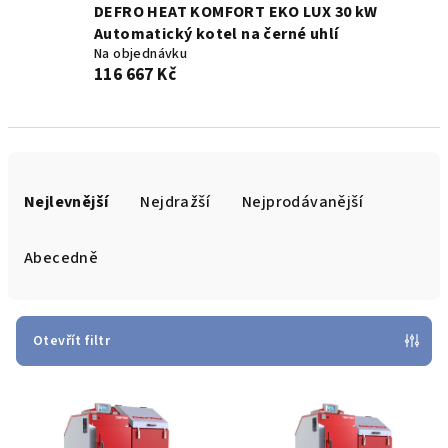
DEFRO HEAT KOMFORT EKO LUX 30 kW
Automatický kotel na černé uhlí
Na objednávku
116 667 Kč
Ř
a
Nejlevnější
Nejdražší
Nejprodávanější
z
e
Abecedně
n
í
p
Otevřít filtr
r
V
o
ý
d