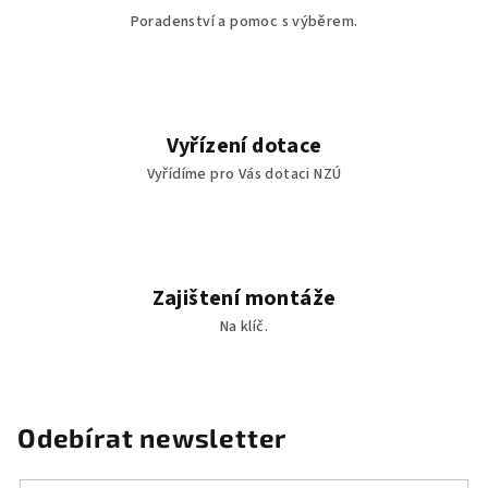
ý
Poradenství a pomoc s výběrem.
p
i
s
u
Vyřízení dotace
Vyřídíme pro Vás dotaci NZÚ
Zajištení montáže
Na klíč.
Odebírat newsletter