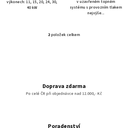
v uzavřeném topném
výkonech: 11, 15, 20, 24, 30,
systému s provozním tlakem
40 kW
nejvýše...
2
položek celkem
O
v
l
á
d
a
c
í
Doprava zdarma
p
Po celé ČR při objednávce nad 12.000,- Kč
r
v
k
y
v
Poradenství