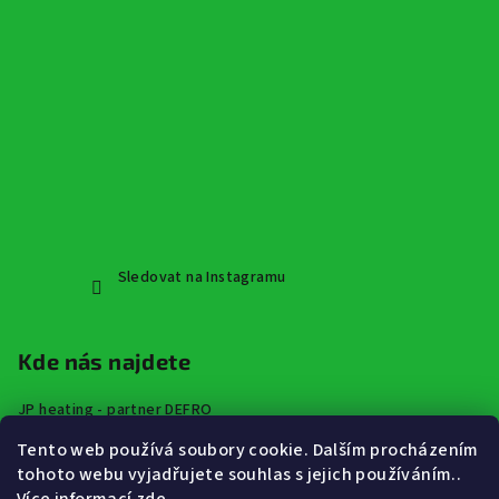
Sledovat na Instagramu
Kde nás najdete
JP heating - partner DEFRO
Špindlerova třída 672,
Tento web používá soubory cookie. Dalším procházením
413 01 Roudnice nad Labem
tohoto webu vyjadřujete souhlas s jejich používáním..