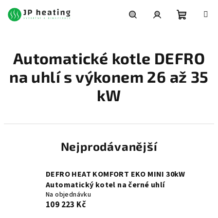
Přejít
na
obsah
Nákupní
Hledat
Přihlášení
Automatické kotle DEFRO
košík
na uhlí s výkonem 26 až 35
kW
Nejprodávanější
DEFRO HEAT KOMFORT EKO MINI 30kW
Automatický kotel na černé uhlí
Na objednávku
109 223 Kč