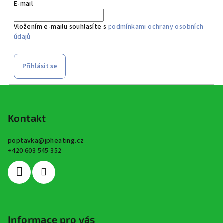
E-mail
Vložením e-mailu souhlasíte s
podmínkami ochrany osobních
údajů
Přihlásit se
Z
á
p
Kontakt
a
poptavka
@
jpheating.cz
t
+420 603 545 352
í
Informace pro vás