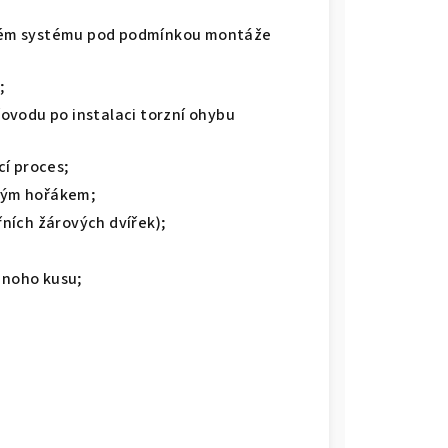
eném systému pod podmínkou montáže
;
řovodu po instalaci torzní ohybu
cí proces;
vým hořákem;
řních žárových dvířek);
dnoho kusu;