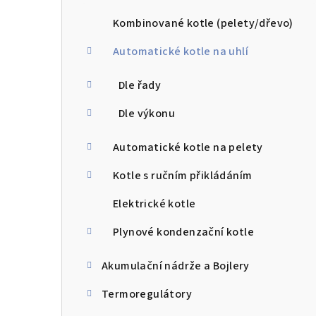
a
n
Kombinované kotle (pelety/dřevo)
n
Automatické kotle na uhlí
í
Dle řady
p
Dle výkonu
a
Automatické kotle na pelety
n
Kotle s ručním přikládáním
e
Elektrické kotle
l
Plynové kondenzační kotle
Akumulační nádrže a Bojlery
Termoregulátory