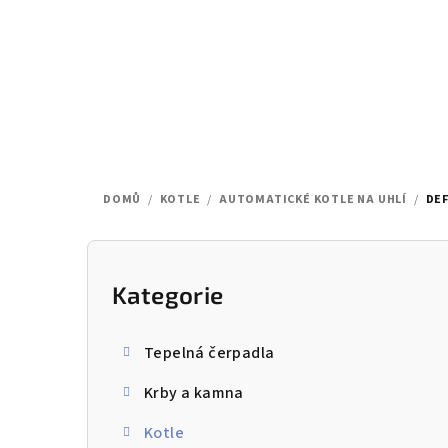
Přejít
na
obsah
DOMŮ
/
KOTLE
/
AUTOMATICKÉ KOTLE NA UHLÍ
/
DEF
P
o
Kategorie
Přeskočit
kategorie
s
Tepelná čerpadla
t
Krby a kamna
r
Kotle