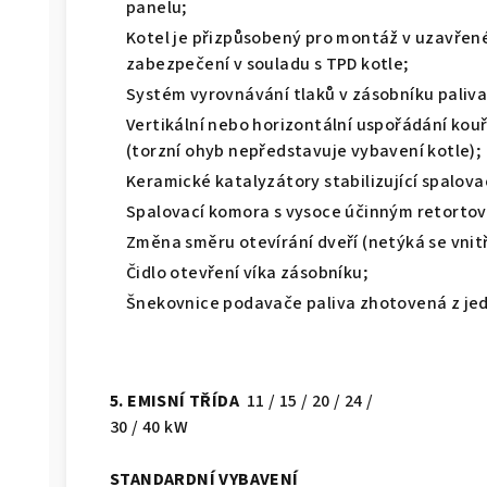
panelu;
Kotel je přizpůsobený pro montáž v uzavř
zabezpečení v souladu s TPD kotle;
Systém vyrovnávání tlaků v zásobníku paliva
Vertikální nebo horizontální uspořádání kou
(torzní ohyb nepředstavuje vybavení kotle);
Keramické katalyzátory stabilizující spalova
Spalovací komora s vysoce účinným retorto
Změna směru otevírání dveří (netýká se vnit
Čidlo otevření víka zásobníku;
Šnekovnice podavače paliva zhotovená z je
5. EMISNÍ TŘÍDA
11 / 15 / 20 / 24 /
30 / 40 kW
STANDARDNÍ VYBAVENÍ