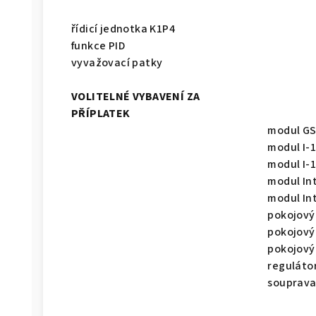
řídicí jednotka K1P4
funkce PID
vyvažovací patky
VOLITELNÉ VYBAVENÍ ZA
PŘÍPLATEK
modul G
modul I-
modul I-1
modul In
modul In
pokojový
pokojový
pokojový
reguláto
souprava