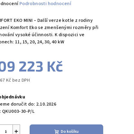
měrné
odnocení
Podrobnosti hodnocení
nocení
duktu
FORT EKO MINI – Další verze kotle z rodiny
ízení Komfort Eko se zmenšenými rozměry při
hování vysoké účinnosti. K dispozici ve
nech: 11, 15, 20, 24, 30, 40 kW
zdiček.
09 223 Kč
267 Kč bez DPH
ná
a:
objednávku
eme doručit do:
2.10.2026
:
QKU003-30-P/L
+
Do košíku