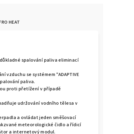
FRO HEAT
důkladné spalování paliva eliminací
ání vzduchu se systémem "ADAPTIVE
palování paliva.
 proti přetížení v případě
nadňuje udržování vodního tělesa v
erpadla a ovládat jeden směšovací
akzvané meteorologické čidlo a řídicí
látor a internetový modul.