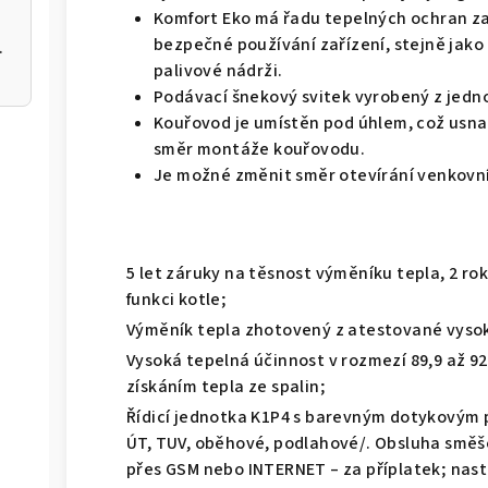
Komfort Eko má řadu tepelných ochran za
bezpečné používání zařízení, stejně jako
 200 12kW
palivové nádrži.
Podávací šnekový svitek vyrobený z jedn
Kouřovod je umístěn pod úhlem, což usna
směr montáže kouřovodu.
Je možné změnit směr otevírání venkovní
5 let záruky na těsnost výměníku tepla, 2 ro
funkci kotle;
Výměník tepla zhotovený z atestované vysok
Vysoká tepelná účinnost v rozmezí 89,9 až 
získáním tepla ze spalin;
Řídicí jednotka K1P4 s barevným dotykovým p
ÚT, TUV, oběhové, podlahové/. Obsluha směš
přes GSM nebo INTERNET – za příplatek; nast