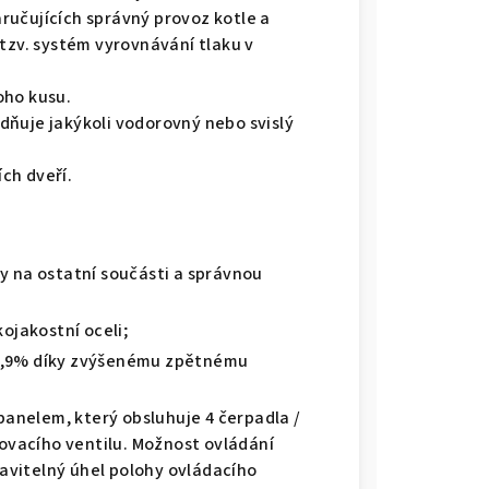
ručujících správný provoz kotle a
 tzv. systém vyrovnávání tlaku v
oho kusu.
dňuje jakýkoli vodorovný nebo svislý
ch dveří.
ky na ostatní součásti a správnou
ojakostní oceli;
92,9% díky zvýšenému zpětnému
anelem, který obsluhuje 4 čerpadla /
ovacího ventilu. Možnost ovládání
avitelný úhel polohy ovládacího