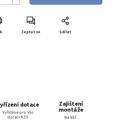
sk
Zeptat se
Sdílet
Zajištení
yřízení dotace
montáže
Vyřídíme pro Vás
dotaci NZÚ
Na klíč.