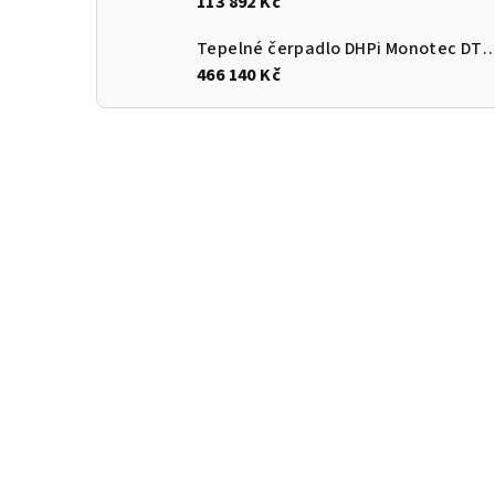
113 892 Kč
Tepelné čerpadlo DHPi Monotec DTi
466 140 Kč