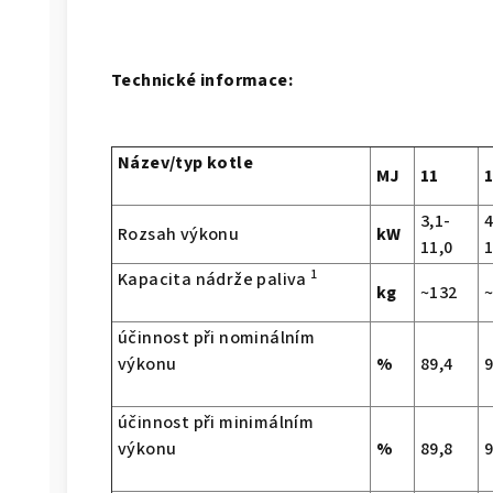
Technické informace:
Název/typ kotle
MJ
11
3,1-
4
Rozsah výkonu
kW
11,0
1
1
Kapacita nádrže paliva
kg
~132
účinnost při nominálním
výkonu
%
89,4
9
účinnost při minimálním
výkonu
%
89,8
9