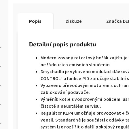
Popis
Diskuze
Značka
DE
na pelety
Detailní popis produktu
 kotel na pelety
Modernizovaný retortový hořák zajišťuje 
nežádoucích emisních sloučenin.
 kotel na pelety
Dmychadlo je vybaveno modulací dávkov
CONTROL" a funkce PID zaručuje stabilní s
 kotel na pelety
Vybaveno převodovým motorem s ochranou
zablokování podavače.
Výměník kotle s vodorovnými policemi us
 kotel na pelety
čistotě a neustálém servisu.
Regulátor K1P4 umožňuje provozovat 4 č
ventil. Standardně je součástí dodávky t
 kotel na pelety
systém lze rozšířit o další pokojový regu