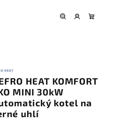
Hledat
Přihlášení
Nákupní
košík
RO HEAT
EFRO HEAT KOMFORT
KO MINI 30kW
utomatický kotel na
erné uhlí