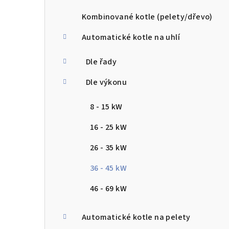
a
n
Kombinované kotle (pelety/dřevo)
n
Automatické kotle na uhlí
í
Dle řady
p
Dle výkonu
a
8 - 15 kW
n
16 - 25 kW
e
26 - 35 kW
l
36 - 45 kW
46 - 69 kW
Automatické kotle na pelety