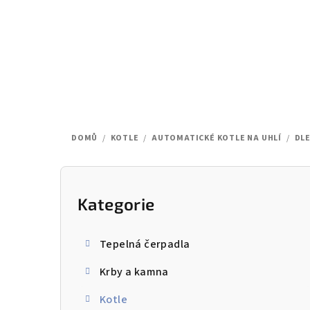
Přejít
na
obsah
DOMŮ
/
KOTLE
/
AUTOMATICKÉ KOTLE NA UHLÍ
/
DL
P
o
Kategorie
Přeskočit
kategorie
s
Tepelná čerpadla
t
Krby a kamna
r
Kotle