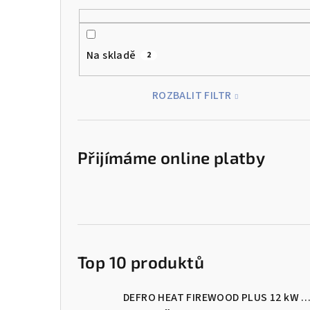
Na skladě
2
ROZBALIT FILTR
Přijímáme online platby
Top 10 produktů
DEFRO HEAT FIREWOOD PLUS 12 kW Kotel na dřevo s ručním přik