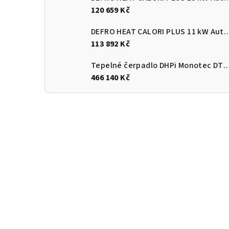
120 659 Kč
DEFRO HEAT CALORI PLUS 11 kW Automatický
113 892 Kč
Tepelné čerpadlo DHPi Monotec DTi
466 140 Kč