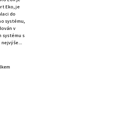
rt Eko, je
alaci do
zdiček.
ho systému,
lován v
 systému s
nejvýše...
elkem