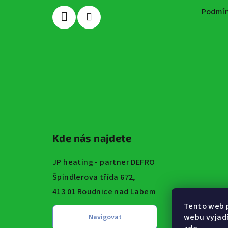
Podmín
í
Kde nás najdete
JP heating - partner DEFRO
Špindlerova třída 672,
413 01 Roudnice nad Labem
Tento web 
webu vyjadř