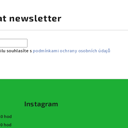
at newsletter
lu souhlasíte s
podmínkami ochrany osobních údajů
Instagram
:30 hod
:30 hod