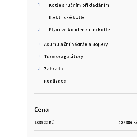
Kotle s ručním přikládáním
Elektrické kotle
Plynové kondenzační kotle
Akumulační nádrže a Bojlery
Termoregulátory
Zahrada
Realizace
Cena
133922
Kč
137306
K