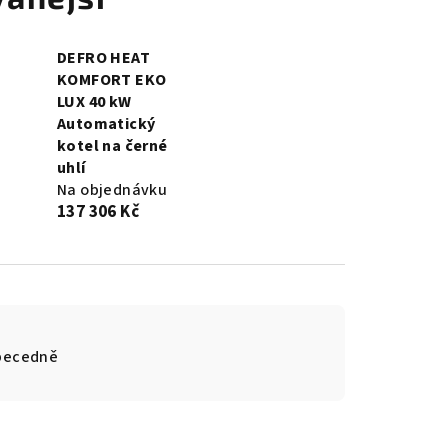
DEFRO HEAT
KOMFORT EKO
LUX 40 kW
Automatický
kotel na černé
uhlí
Na objednávku
137 306 Kč
becedně