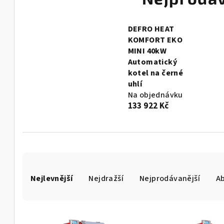
DEFRO HEAT
KOMFORT EKO
MINI 40kW
Automatický
kotel na černé
uhlí
Na objednávku
133 922 Kč
Ř
Nejlevnější
Nejdražší
Nejprodávanější
A
a
z
V
e