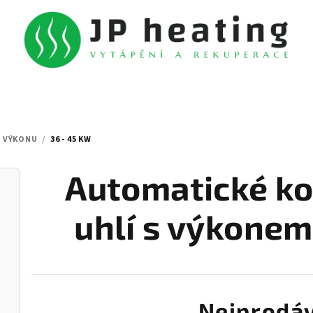
E VÝKONU
/
36 - 45 KW
Automatické ko
uhlí s výkonem
Nejprodáv