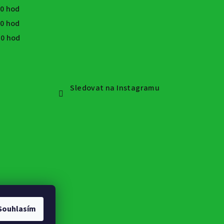
30 hod
30 hod
:30 hod
Sledovat na Instagramu
Souhlasím