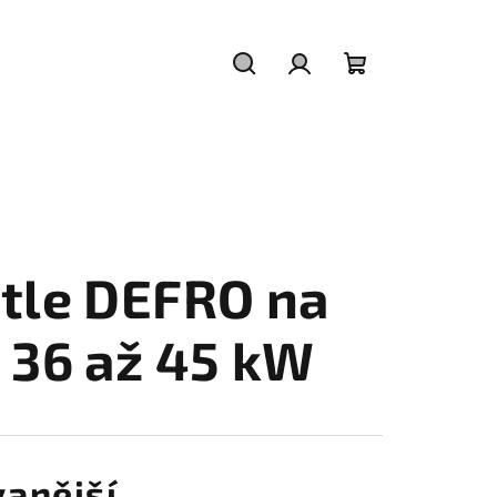
Hledat
Přihlášení
Nákupní
košík
tle DEFRO na
 36 až 45 kW
anější