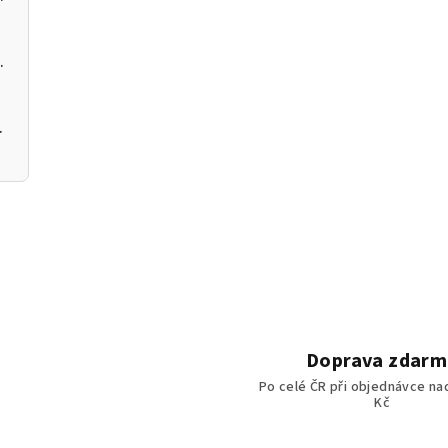
 kotel na pelety
 200 12kW
Doprava zdarm
Po celé ČR při objednávce nad
Kč