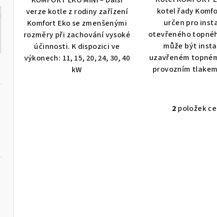
z
z
kotel řady Komfo
verze kotle z rodiny zařízení
5
5
určen pro inst
Komfort Eko se zmenšenými
hvězdiček.
hvě
otevřeného topné
rozměry při zachování vysoké
může být insta
účinnosti. K dispozici ve
uzavřeném topném
výkonech: 11, 15, 20, 24, 30, 40
provozním tlakem 
kW
2
položek c
O
v
l
á
d
a
c
í
ládáním