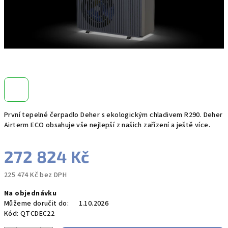
První tepelné čerpadlo Deher s ekologickým chladivem R290. Deher
Airterm ECO obsahuje vše nejlepší z našich zařízení a ještě více.
272 824 Kč
225 474 Kč bez DPH
Měrná
Na objednávku
cena:
Můžeme doručit do:
1.10.2026
Kód:
QTCDEC22