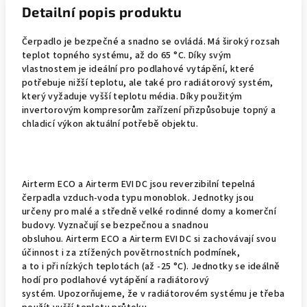
Detailní popis produktu
Čerpadlo je bezpečné a snadno se ovládá. Má široký rozsah
teplot topného systému, až do 65 °C. Díky svým
vlastnostem je ideální pro podlahové vytápění, které
potřebuje nižší teplotu, ale také pro radiátorový systém,
který vyžaduje vyšší teplotu média. Díky použitým
invertorovým kompresorům zařízení přizpůsobuje topný a
chladicí výkon aktuální potřebě objektu.
Airterm ECO a Airterm EVI DC jsou reverzibilní tepelná
čerpadla vzduch-voda typu monoblok. Jednotky jsou
určeny pro malé a středně velké rodinné domy a komerční
budovy. Vyznačují se bezpečnou a snadnou
obsluhou. Airterm ECO a Airterm EVI DC si zachovávají svou
účinnost i za ztížených povětrnostních podmínek,
a to i při nízkých teplotách (až -25 °C). Jednotky se ideálně
hodí pro podlahové vytápění a radiátorový
systém. Upozorňujeme, že v radiátorovém systému je třeba