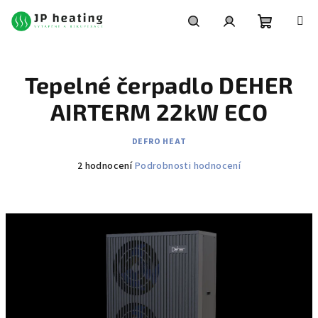
Přejít
na
obsah
Nákupní
Hledat
Přihlášení
Tepelné čerpadlo DEHER
košík
AIRTERM 22kW ECO
DEFRO HEAT
Průměrné
2 hodnocení
Podrobnosti hodnocení
hodnocení
produktu
je
4,5
z
5
hvězdiček.