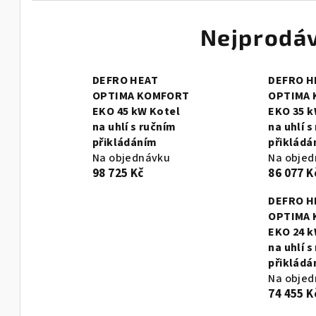
Nejprodáv
DEFRO HEAT
DEFRO H
OPTIMA KOMFORT
OPTIMA
EKO 45 kW Kotel
EKO 35 k
na uhlí s ručním
na uhlí s
přikládáním
přikládá
Na objednávku
Na obje
98 725 Kč
86 077 K
DEFRO H
OPTIMA
EKO 24 k
na uhlí s
přikládá
Na obje
74 455 K