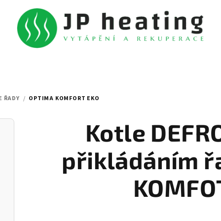
E ŘADY
/
OPTIMA KOMFORT EKO
Kotle DEFRO
přikládáním 
KOMFO