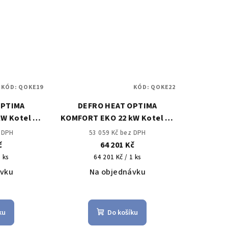
KÓD:
QOKE19
KÓD:
QOKE22
OPTIMA
DEFRO HEAT OPTIMA
W Kotel na
KOMFORT EKO 22 kW Kotel na
ikládáním
uhlí s ručním přikládáním
z DPH
53 059 Kč bez DPH
č
64 201 Kč
Měrná
1 ks
64 201 Kč / 1 ks
cena:
ávku
Na objednávku
měrné
Průměrné
nocení
hodnocení
ku
Do košíku
duktu
produktu
je