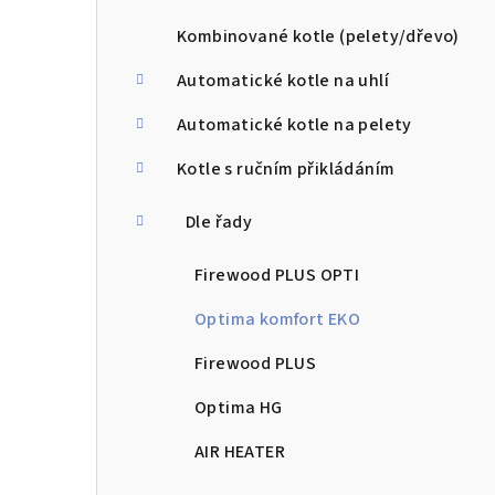
a
n
Kombinované kotle (pelety/dřevo)
n
Automatické kotle na uhlí
í
Automatické kotle na pelety
p
Kotle s ručním přikládáním
a
Dle řady
n
Firewood PLUS OPTI
e
Optima komfort EKO
l
Firewood PLUS
Optima HG
AIR HEATER