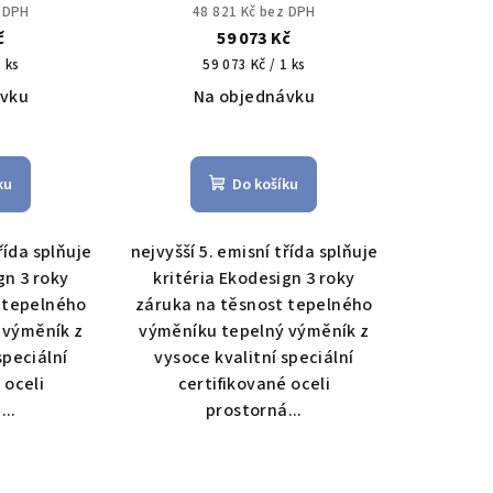
kládáním
uhlí s ručním přikládáním
z DPH
48 821 Kč bez DPH
č
59 073 Kč
Měrná
1 ks
59 073 Kč / 1 ks
cena:
ávku
Na objednávku
měrné
Průměrné
nocení
hodnocení
ku
Do košíku
duktu
produktu
je
4,0
řída splňuje
nejvyšší 5. emisní třída splňuje
z
gn 3 roky
kritéria Ekodesign 3 roky
5
 tepelného
záruka na těsnost tepelného
zdiček.
hvězdiček.
 výměník z
výměníku tepelný výměník z
speciální
vysoce kvalitní speciální
 oceli
certifikované oceli
...
prostorná...