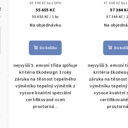
o
uhlí s ručním přikládáním
uhlí ručním při
u
45 996 Kč bez DPH
47 408 Kč be
č
55 655 Kč
57 364 K
d
k
Měrná
Měrná
55 655 Kč / 1 ks
57 364 Kč / 
u
cena:
cena:
Na objednávku
Na objedn
t
k
Průměrné
Prů
ů
hodnocení
hod
t
Do košíku
Do koší
produktu
pro
ů
je
je
4,8
4,7
nejvyšší 5. emisní třída splňuje
nejvyšší 5. emisní t
z
z
kritéria Ekodesign 3 roky
kritéria Ekodesi
5
5
záruka na těsnost tepelného
záruka na těsnost
hvězdiček.
hvě
výměníku tepelný výměník z
výměníku tepelný
vysoce kvalitní speciální
vysoce kvalitní 
certifikované oceli
certifikované
prostorná...
prostorná