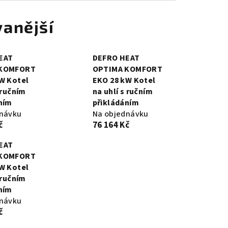
anější
EAT
DEFRO HEAT
 KOMFORT
OPTIMA KOMFORT
W Kotel
EKO 28 kW Kotel
 ručním
na uhlí s ručním
ním
přikládáním
dnávku
Na objednávku
č
76 164 Kč
EAT
 KOMFORT
W Kotel
 ručním
ním
dnávku
č