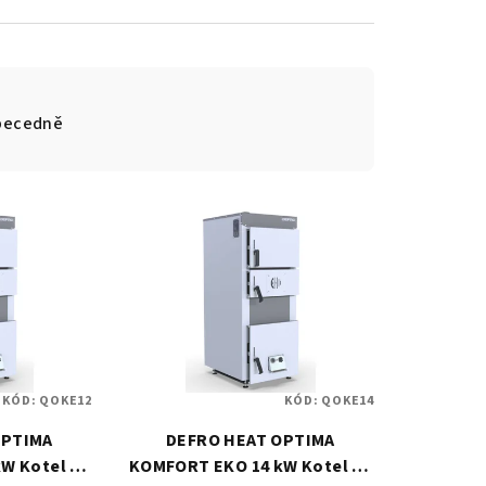
becedně
KÓD:
QOKE12
KÓD:
QOKE14
OPTIMA
DEFRO HEAT OPTIMA
W Kotel na
KOMFORT EKO 14 kW Kotel na