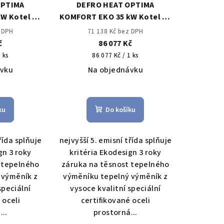
OPTIMA
DEFRO HEAT OPTIMA
W Kotel na
KOMFORT EKO 35 kW Kotel na
ikládáním
uhlí s ručním přikládáním
z DPH
71 138 Kč bez DPH
č
86 077 Kč
Měrná
1 ks
86 077 Kč / 1 ks
cena:
ávku
Na objednávku
měrné
Průměrné
nocení
hodnocení
ku
Do košíku
duktu
produktu
je
5,0
řída splňuje
nejvyšší 5. emisní třída splňuje
z
gn 3 roky
kritéria Ekodesign 3 roky
5
 tepelného
záruka na těsnost tepelného
zdiček.
hvězdiček.
 výměník z
výměníku tepelný výměník z
speciální
vysoce kvalitní speciální
 oceli
certifikované oceli
...
prostorná...