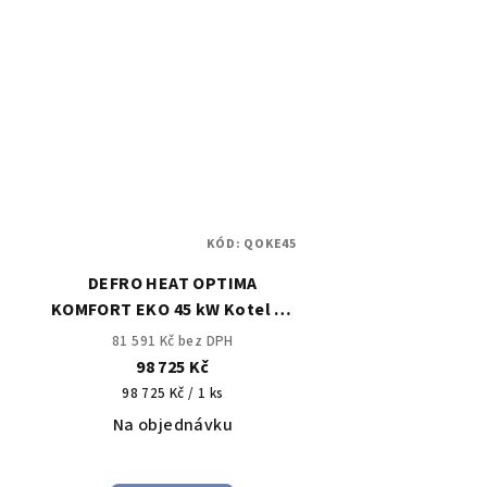
KÓD:
QOKE45
DEFRO HEAT OPTIMA
KOMFORT EKO 45 kW Kotel na
uhlí s ručním přikládáním
81 591 Kč bez DPH
98 725 Kč
Měrná
98 725 Kč / 1 ks
cena:
Na objednávku
Průměrné