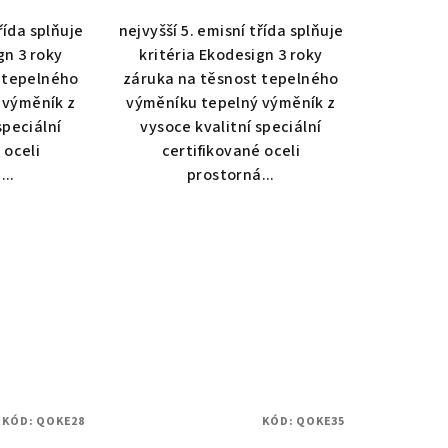
4,3
řída splňuje
nejvyšší 5. emisní třída splňuje
z
gn 3 roky
kritéria Ekodesign 3 roky
5
 tepelného
záruka na těsnost tepelného
zdiček.
hvězdiček.
 výměník z
výměníku tepelný výměník z
speciální
vysoce kvalitní speciální
 oceli
certifikované oceli
...
prostorná...
KÓD:
QOKE28
KÓD:
QOKE35