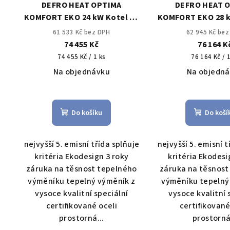
DEFRO HEAT OPTIMA
DEFRO HEAT 
KOMFORT EKO 24 kW Kotel na
KOMFORT EKO 28 k
uhlí s ručním přikládáním
uhlí s ručním př
61 533 Kč bez DPH
62 945 Kč be
74 455 Kč
76 164 K
Měrná
Měrná
74 455 Kč / 1 ks
76 164 Kč / 
cena:
cena:
Na objednávku
Na objedn
Průměrné
Prů
hodnocení
hod
Do košíku
Do koší
produktu
pro
je
je
4,0
5,0
nejvyšší 5. emisní třída splňuje
nejvyšší 5. emisní t
z
z
kritéria Ekodesign 3 roky
kritéria Ekodesi
5
5
záruka na těsnost tepelného
záruka na těsnost
hvězdiček.
hvě
výměníku tepelný výměník z
výměníku tepelný
vysoce kvalitní speciální
vysoce kvalitní 
certifikované oceli
certifikované
prostorná...
prostorná