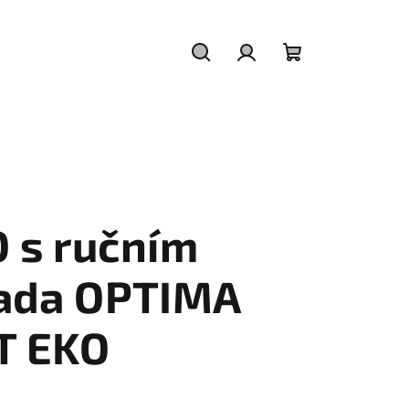
Hledat
Přihlášení
Nákupní
košík
 s ručním
řada OPTIMA
T EKO