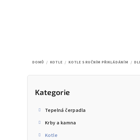
Přejít
na
obsah
DOMŮ
/
KOTLE
/
KOTLE S RUČNÍM PŘIKLÁDÁNÍM
/
DL
P
o
Kategorie
Přeskočit
kategorie
s
Tepelná čerpadla
t
Krby a kamna
r
Kotle