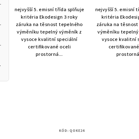
 kotel na pelety
5,0
4,0
nejvyšší 5. emisní třída splňuje
nejvyšší 5. emisní t
z
z
kritéria Ekodesign 3 roky
kritéria Ekodesi
5
5
 kotel na pelety
záruka na těsnost tepelného
záruka na těsnost
hvězdiček.
hvě
výměníku tepelný výměník z
výměníku tepelný
vysoce kvalitní speciální
vysoce kvalitní 
 kotel na pelety
certifikované oceli
certifikované
prostorná...
prostorná
 200 12kW
KÓD:
QOKE24