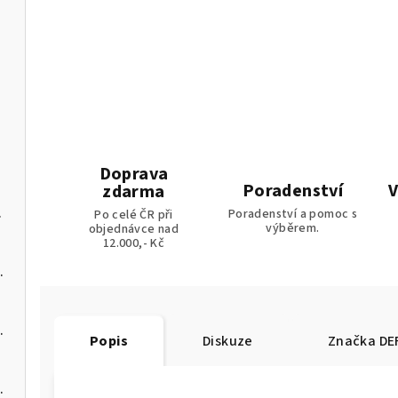
ládáním
Doprava
Poradenství
V
zdarma
na pelety
Poradenství a pomoc s
Po celé ČR při
výběrem.
objednávce nad
12.000,- Kč
 kotel na pelety
 kotel na pelety
Popis
Diskuze
Značka
DE
 kotel na pelety