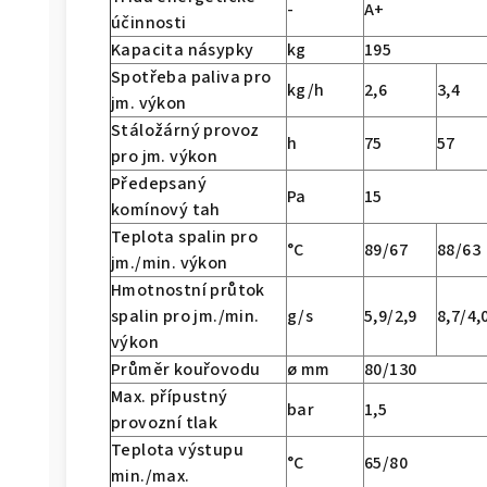
-
A+
účinnosti
Kapacita násypky
kg
195
Spotřeba paliva pro
kg/h
2,6
3,4
jm. výkon
Stáložárný provoz
h
75
57
pro jm. výkon
Předepsaný
Pa
15
komínový tah
Teplota spalin pro
°C
89/67
88/63
jm./min. výkon
Hmotnostní průtok
spalin pro jm./min.
g/s
5,9/2,9
8,7/4,
výkon
Průměr kouřovodu
ø mm
80/130
Max. přípustný
bar
1,5
provozní tlak
Teplota výstupu
°C
65/80
min./max.