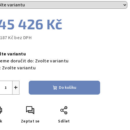
45 426 Kč
 187 Kč bez DPH
ná
a:
lte variantu
eme doručit do:
Zvolte variantu
:
Zvolte variantu
+
Do košíku
sk
Zeptat se
Sdílet