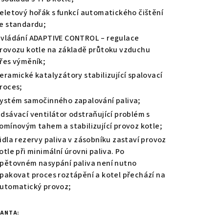
eletový hořák s funkcí automatického čištění
e standardu;
vládání ADAPTIVE CONTROL – regulace
rovozu kotle na základě průtoku vzduchu
řes výměník;
eramické katalyzátory stabilizující spalovací
roces;
ystém samočinného zapalování paliva;
dsávací ventilátor odstraňující problém s
omínovým tahem a stabilizující provoz kotle;
idla rezervy paliva v zásobníku zastaví provoz
otle při minimální úrovni paliva. Po
pětovném nasypání paliva není nutno
pakovat proces roztápění a kotel přechází na
utomatický provoz;
IANTA: