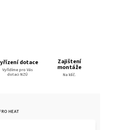
Zajištení
yřízení dotace
montáže
Vyřídíme pro Vás
dotaci NZÚ
Na klíč.
FRO HEAT