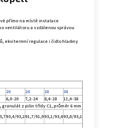
vé přímo na místě instalace
ého ventilátoru a vzdálenou správou
, ekvitermní regulace i čidlo hladiny
20
24
28
38
6,0-20
7,2-24
8,4-28
11,4-38
 granulát z pilin třídy C1, průměr 6 mm
3,7
93,4/93,2
91,7/91,9
93,1/93,4
93,8/93,1