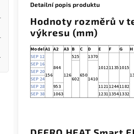
Detailní popis produktu
 kotel na pelety
Hodnoty rozměrů v t
výkresu (mm)
 kotel na pelety
Model
A1
A2
A3
B
C
D
E
F
G
H
 200 12kW
SEP 12
525
1370
SEP 16
844
1012
1135
1015
SEP 20
156
126
650
1
SEP 24
602
1410
SEP 28
953
1121
1244
1182
SEP 38
1063
1231
1354
1332
DEFRO HEAT Smart E