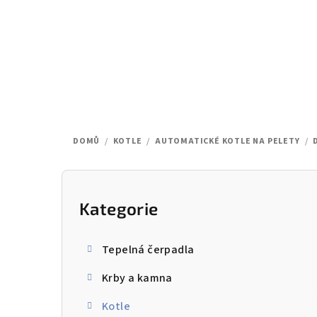
Přejít
na
obsah
DOMŮ
/
KOTLE
/
AUTOMATICKÉ KOTLE NA PELETY
/
P
o
Kategorie
Přeskočit
kategorie
s
Tepelná čerpadla
t
Krby a kamna
r
Kotle