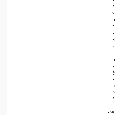
P
v
O
p
p
K
p
S
O
k
Č
k
o
o
a
VAR