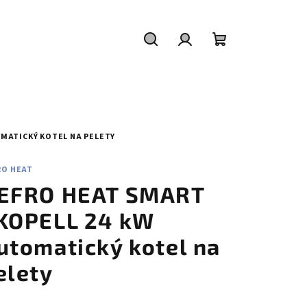
Hledat
Přihlášení
Nákupní
košík
MATICKÝ KOTEL NA PELETY
RO HEAT
EFRO HEAT SMART
KOPELL 24 kW
utomatický kotel na
elety