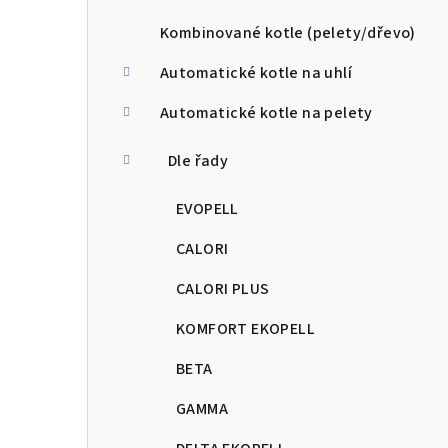
a
n
Kombinované kotle (pelety/dřevo)
n
Automatické kotle na uhlí
í
Automatické kotle na pelety
p
Dle řady
a
EVOPELL
n
CALORI
e
CALORI PLUS
l
KOMFORT EKOPELL
BETA
GAMMA