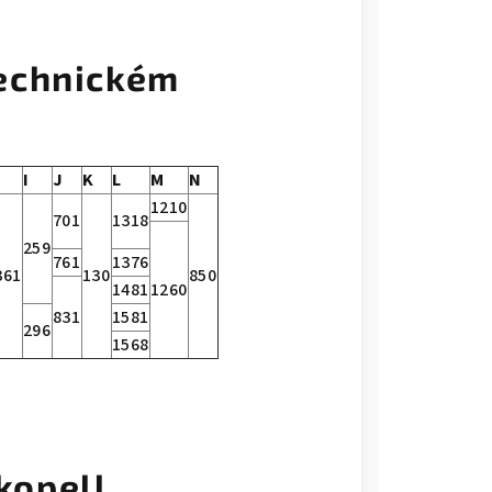
echnickém
I
J
K
L
M
N
1210
701
1318
259
761
1376
361
130
850
1481
1260
831
1581
296
1568
kopell