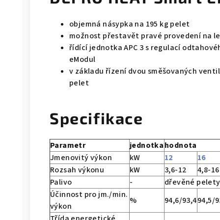
objemná násypka na 195 kg pelet
možnost přestavět pravé provedení na le
řídící jednotka APC 3 s regulací odtahov
eModul
v základu řízení dvou směšovaných ventilů
pelet
Specifikace
Parametr
jednotka
hodnota
Jmenovitý výkon
kW
12
16
Rozsah výkonu
kW
3,6-12
4,8-16
Palivo
-
dřevěné pelety,
Účinnost pro jm./min.
%
94,6/93,4
94,5/9
výkon
Třída energetické