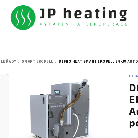
DLE ŘADY
/
SMART EKOPELL
/
DEFRO HEAT SMART EKOPELL 24 KW AUTO
DEF
D
E
A
p