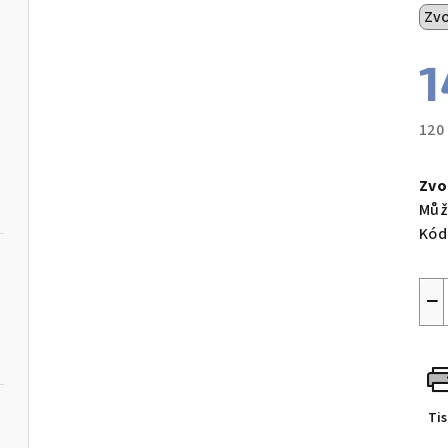
1
120
Měr
cen
Zvo
Můž
Kód
−
Ti