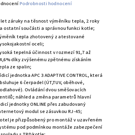
měrné
odnocení
Podrobnosti hodnocení
nocení
duktu
 let záruky na těsnost výměníku tepla, 2 roky
a ostatní součásti a správnou funkci kotle;
ýměník tepla zhotovený z atestované
ysokojakostní oceli;
ysoká tepelná účinnost v rozmezí 91,7 až
zdiček.
4,6% díky zvýšenému zpětnému získáním
epla ze spalin;
ídicí jednotka APC 3 ADAPTIVE CONTROL, která
bsluhuje 6 čerpadel (ÚT,TUV, oběhové,
odlahové). Ovládání dvou směšovacích
entilů; náhled a změna parametrů hlavní
ídicí jednotky ONLINE přes zabudovaný
nternetový modul se zásuvkou RJ-45;
otel je přizpůsobený pro montáž v uzavřeném
ystému pod podmínkou montáže zabezpečení
 souladu s TPD kotle;