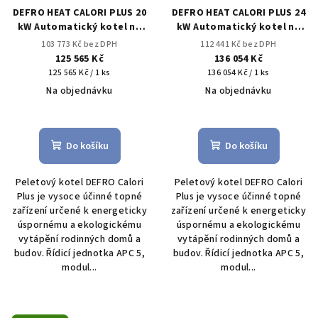
DEFRO HEAT CALORI PLUS 20
DEFRO HEAT CALORI PLUS 24
kW Automatický kotel na
kW Automatický kotel na
pelety
pelety
103 773 Kč bez DPH
112 441 Kč bez DPH
125 565 Kč
136 054 Kč
Měrná
Měrná
125 565 Kč / 1 ks
136 054 Kč / 1 ks
cena:
cena:
Na objednávku
Na objednávku
Průměrné
Průměrné
hodnocení
hodnocení
produktu
produktu
Do košíku
Do košíku
je
je
5,0
5,0
Peletový kotel DEFRO Calori
Peletový kotel DEFRO Calori
z
z
Plus je vysoce účinné topné
Plus je vysoce účinné topné
5
5
zařízení určené k energeticky
zařízení určené k energeticky
hvězdiček.
hvězdiček.
úspornému a ekologickému
úspornému a ekologickému
vytápění rodinných domů a
vytápění rodinných domů a
budov. Řídicí jednotka APC 5,
budov. Řídicí jednotka APC 5,
modul...
modul...