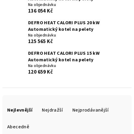
Na objednávku
136 054 Kč
DEFRO HEAT CALORI PLUS 20 kW
Automatický kotel na pelety
Na objednávku
125 565 Kč
DEFRO HEAT CALORI PLUS 15 kW
Automatický kotel na pelety
Na objednávku
120 659 Kč
Ř
a
Nejlevnější
Nejdražší
Nejprodávanější
z
e
Abecedně