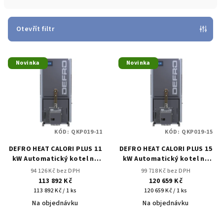
n
í
p
Otevřít filtr
r
V
o
Novinka
Novinka
ý
d
p
u
i
k
s
t
p
ů
KÓD:
QKP019-11
KÓD:
QKP019-15
r
DEFRO HEAT CALORI PLUS 11
DEFRO HEAT CALORI PLUS 15
o
kW Automatický kotel na
kW Automatický kotel na
d
pelety
pelety
94 126 Kč bez DPH
99 718 Kč bez DPH
u
113 892 Kč
120 659 Kč
Měrná
Měrná
k
113 892 Kč / 1 ks
120 659 Kč / 1 ks
cena:
cena:
Na objednávku
Na objednávku
t
Průměrné
Průměrné