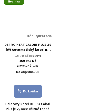
Novinka
KÓD:
QKP019-30
DEFRO HEAT CALORI PLUS 30
kW Automatický kotel na
pelety
124 745 Kč bez DPH
150 941 Kč
Měrná
150 941 Kč / 1 ks
cena:
Na objednávku
Průměrné
hodnocení
produktu
Do košíku
je
5,0
Peletový kotel DEFRO Calori
z
Plus je vysoce účinné topné
5