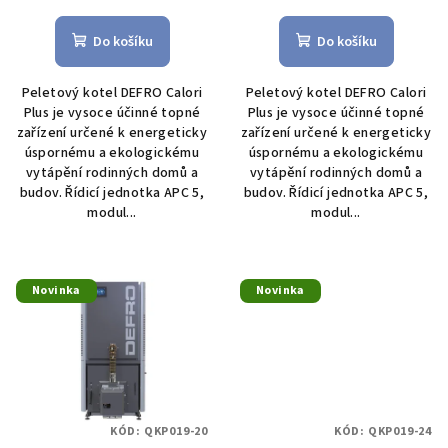
ů
hodnocení
hodnocení
produktu
produktu
Do košíku
Do košíku
je
je
5,0
5,0
Peletový kotel DEFRO Calori
Peletový kotel DEFRO Calori
z
z
Plus je vysoce účinné topné
Plus je vysoce účinné topné
5
5
zařízení určené k energeticky
zařízení určené k energeticky
hvězdiček.
hvězdiček.
úspornému a ekologickému
úspornému a ekologickému
vytápění rodinných domů a
vytápění rodinných domů a
budov. Řídicí jednotka APC 5,
budov. Řídicí jednotka APC 5,
modul...
modul...
Novinka
Novinka
KÓD:
QKP019-20
KÓD:
QKP019-24