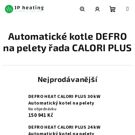
Přejít
na
obsah
Nákupní
Hledat
Přihlášení
Automatické kotle DEFRO
košík
na pelety řada CALORI PLUS
Nejprodávanější
DEFRO HEAT CALORI PLUS 30 kW
Automatický kotel na pelety
Na objednávku
150 941 Kč
DEFRO HEAT CALORI PLUS 24 kW
Automatický kotel na pelety