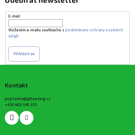
E-mail
Vložením e-mailu souhlasíte s
podmínkami ochrany osobních
údajů
Přihlásit se
Z
á
p
Kontakt
a
poptavka
@
jpheating.cz
t
+420 603 545 352
í