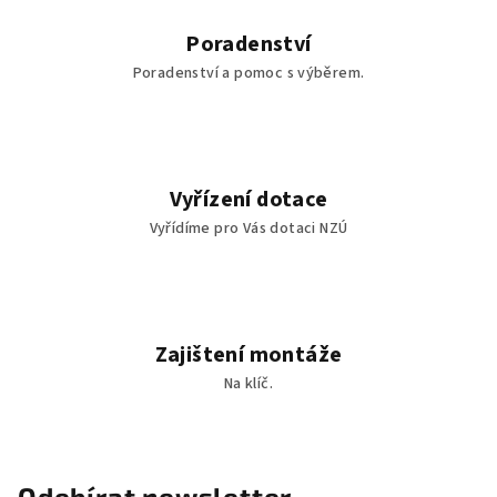
y
v
Poradenství
ý
Poradenství a pomoc s výběrem.
p
i
s
u
Vyřízení dotace
Vyřídíme pro Vás dotaci NZÚ
Zajištení montáže
Na klíč.
Odebírat newsletter