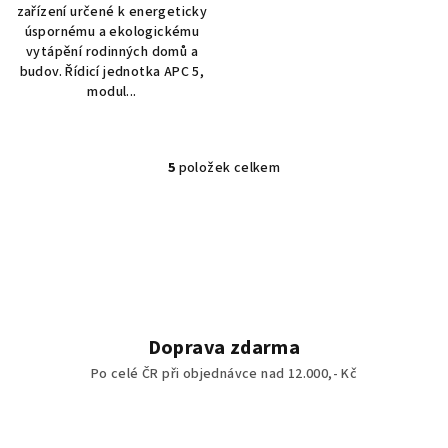
zařízení určené k energeticky
hvězdiček.
úspornému a ekologickému
vytápění rodinných domů a
budov. Řídicí jednotka APC 5,
modul...
5
položek celkem
O
v
l
á
d
a
c
í
Doprava zdarma
p
Po celé ČR při objednávce nad 12.000,- Kč
r
v
k