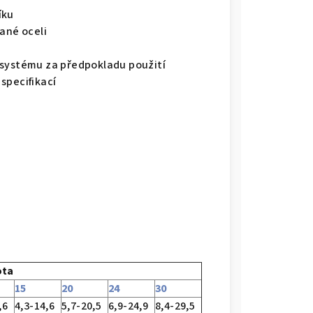
íku
ané oceli
 systému za předpokladu použití
specifikací
ota
15
20
24
30
,6
4,3-14,6
5,7-20,5
6,9-24,9
8,4-29,5