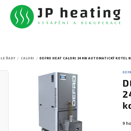
DLE ŘADY
/
CALORI
/
DEFRO HEAT CALORI 24 KW AUTOMATICKÝ KOTEL N
DEF
D
2
k
Prů
9 h
hod