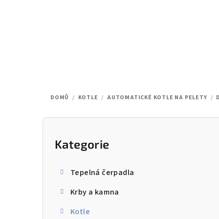
Přejít
na
obsah
DOMŮ
/
KOTLE
/
AUTOMATICKÉ KOTLE NA PELETY
/
P
o
Kategorie
Přeskočit
kategorie
s
Tepelná čerpadla
t
Krby a kamna
r
Kotle