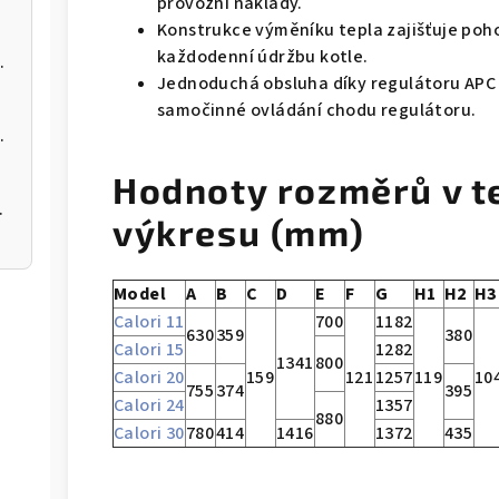
provozní náklady.
Konstrukce výměníku tepla zajišťuje poho
každodenní údržbu kotle.
 kotel na pelety
Jednoduchá obsluha díky regulátoru APC 5
samočinné ovládání chodu regulátoru.
 kotel na pelety
Hodnoty rozměrů v t
 200 12kW
výkresu (mm)
Model
A
B
C
D
E
F
G
H1
H2
H3
Calori 11
700
1182
630
359
380
Calori 15
1282
1341
800
Calori 20
159
121
1257
119
10
755
374
395
Calori 24
1357
880
Calori 30
780
414
1416
1372
435