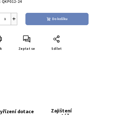
:
QKP012-24
+
Do košíku
sk
Zeptat se
Sdílet
Zajištení
yřízení dotace