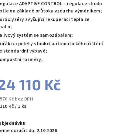
egulace ADAPTIVE CONTROL – regulace chodu
otle na základě průtoku vzduchu výměníkem;
urbolyzéry zvyšující rekuperaci tepla ze
palin;
alivový systém se samozápalem;
ořák na pelety s funkcí automatického čištění
e standardní výbavě;
ompaktní rozměry;
24 110 Kč
 570 Kč bez DPH
ná
110 Kč / 1 ks
a:
objednávku
eme doručit do:
2.10.2026