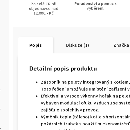
Poradenství a pomoc s
Po celé ČR při
výběrem.
objednávce nad
ládáním
12.000,- Kč
Popis
Diskuze (1)
Značka
Detailní popis produktu
na pelety
Zásobník na pelety integrovaný s kotlem
 kotel na pelety
Toto řešení umožňuje umístění zařízení 
Efektivní a vysoce výkonný hořák na pelet
vybaven modulací ofuku vzduchu se syst
 kotel na pelety
zajišťuje spolehlivý provoz.
Výměník tepla (těleso) kotle s horizont
požárních trubek s použitím ekonomizérů
 kotel na pelety