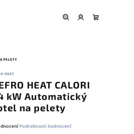
Hledat
Přihlášení
Nákupní
košík
A PELETY
RO HEAT
EFRO HEAT CALORI
4 kW Automatický
otel na pelety
měrné
odnocení
Podrobnosti hodnocení
nocení