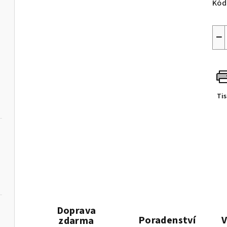
Kód
−
Ti
Doprava
Poradenství
V
zdarma