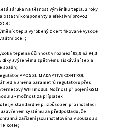
duktu
letá záruka na těsnost výměníku tepla, 2 roky
a ostatní komponenty a efektivní provoz
otle;
ýměník tepla vyrobený z certifikované vysoce
valitní oceli;
zdiček.
ysoká tepelná účinnost v rozmezí 92,9 až 94,3
 díky zvýšenému zpětnému získávání tepla
e spalin;
egulátor APC 5 SLIM ADAPTIVE CONTROL
áhled a změna parametrů regulátoru přes
nternetový WIFI modul. Možnost připojení GSM
odulu - možnost za příplatek
otel je standardně přizpůsoben pro instalaci
 uzavřeném systému za předpokladu, že
chranná zařízení jsou instalována v souladu s
TR kotle;