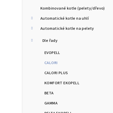
a
n
Kombinované kotle (pelety/dřevo)
n
Automatické kotle na uhlí
í
Automatické kotle na pelety
p
Dle řady
a
EVOPELL
n
CALORI
e
CALORI PLUS
l
KOMFORT EKOPELL
BETA
GAMMA