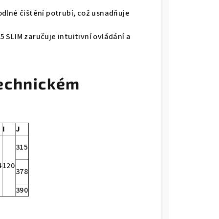
dlné čištění potrubí, což usnadňuje
 SLIM zaručuje intuitivní ovládání a
echnickém
I
J
315
4
120
378
390