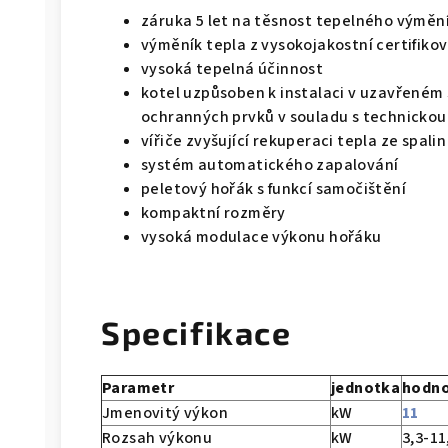
záruka 5 let na těsnost tepelného výměn
výměník tepla z vysokojakostní certifikov
vysoká tepelná účinnost
kotel uzpůsoben k instalaci v uzavřeném
ochranných prvků v souladu s technickou 
vířiče zvyšující rekuperaci tepla ze spalin
systém automatického zapalování
peletový hořák s funkcí samočištění
kompaktní rozměry
vysoká modulace výkonu hořáku
Specifikace
Parametr
jednotka
hodn
Jmenovitý výkon
kW
11
Rozsah výkonu
kW
3,3-11