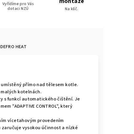
montáže
Vyřídíme pro Vás
dotaci NZÚ
Na klíč.
DEFRO HEAT
, umístěný přímo nad tělesem kotle.
v malých kotelnách.
y s funkcí automatického čištění. Je
émem "ADAPTIVE CONTROL", který
álním vícetahovým provedením
 zaručuje vysokou účinnost a nízké