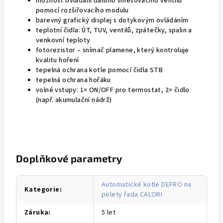
možnost ovládání dalšího směšovacího ventilu
pomocí rozšiřovacího modulu
barevný grafický displej s dotykovým ovládáním
teplotní čidla: ÚT, TUV, ventilů, zpátečky, spalin a
venkovní teploty
fotorezistor – snímač plamene, který kontroluje
kvalitu hoření
tepelná ochrana kotle pomocí čidla STB
tepelná ochrana hořáku
volné vstupy: 1× ON/OFF pro termostat, 2× čidlo
(např. akumulační nádrž)
Doplňkové parametry
Automatické kotle DEFRO na
Kategorie
:
pelety řada CALORI
Záruka
:
5 let