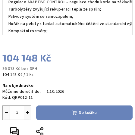
Regulace ADAPTIVE CONTROL – regulace chodu kotle na základě 
Turbolyzéry zvyšující rekuperaci tepla ze spalin;
Palivový systém se samozápalem;
Hořák na pelety s funkcí automatického čištění ve standardní výb
Kompaktní rozměry;
104 148 Kč
86 073 Kč bez DPH
Měrná
104 148 Kč / 1 ks
cena:
Na objednávku
Můžeme doručit do:
1.10.2026
Kód:
QKP012-11
−
+
Do košíku