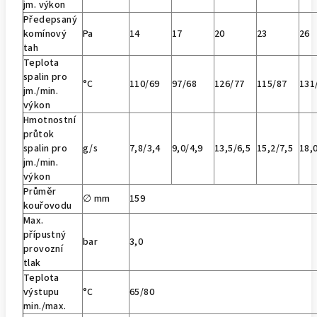
jm. výkon
Předepsaný
komínový
Pa
14
17
20
23
26
tah
Teplota
spalin pro
°C
110/69
97/68
126/77
115/87
131
jm./min.
výkon
Hmotnostní
průtok
spalin pro
g/s
7,8/3,4
9,0/4,9
13,5/6,5
15,2/7,5
18,
jm./min.
výkon
Průměr
∅ mm
159
kouřovodu
Max.
přípustný
bar
3,0
provozní
tlak
Teplota
výstupu
°C
65/80
min./max.