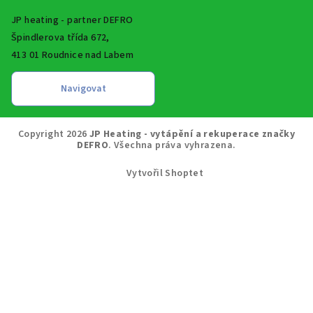
JP heating - partner DEFRO
Špindlerova třída 672,
413 01 Roudnice nad Labem
Copyright 2026
JP Heating - vytápění a rekuperace značky
DEFRO
. Všechna práva vyhrazena.
Vytvořil Shoptet