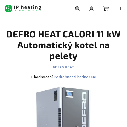
Přejít
na
obsah
Nákupní
Hledat
Přihlášení
DEFRO HEAT CALORI 11 kW
košík
Automatický kotel na
pelety
DEFRO HEAT
Průměrné
1 hodnocení
Podrobnosti hodnocení
hodnocení
produktu
je
5,0
z
5
hvězdiček.