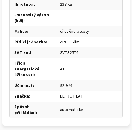
Hmotnost
:
237 kg
Jmenovitý výkon
11
(kW)
:
Palivo
:
dřevěné pelety
Řídící jednotka
:
APC 5 Slim
SVT kód
:
SVT32576
Třída
energetické
A+
účinnosti
:
Účinnost
:
92,9 %
Značka
:
DEFRO HEAT
Způsob
automatické
přikládání
: