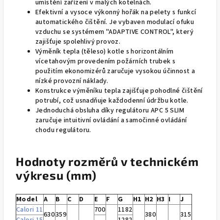
umístění zařízení v malých kotelnách.
Efektivní a vysoce výkonný hořák na pelety s funkcí
automatického čištění. Je vybaven modulací ofuku
vzduchu se systémem "ADAPTIVE CONTROL", který
zajišťuje spolehlivý provoz.
Výměník tepla (těleso) kotle s horizontálním
vícetahovým provedením požárních trubek s
použitím ekonomizérů zaručuje vysokou účinnost a
nízké provozní náklady.
Konstrukce výměníku tepla zajišťuje pohodlné čištění
potrubí, což usnadňuje každodenní údržbu kotle.
Jednoduchá obsluha díky regulátoru APC 5 SLIM
zaručuje intuitivní ovládání a samočinné ovládání
chodu regulátoru.
Hodnoty rozměrů v technickém
výkresu (mm)
Model
A
B
C
D
E
F
G
H1
H2
H3
I
J
Calori 11
700
1182
630
359
380
315