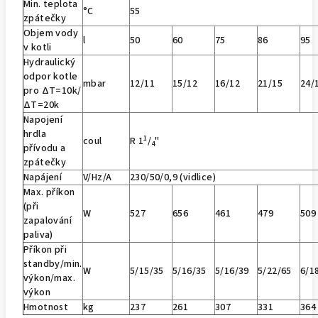
Min. teplota
°C
55
zpátečky
Objem vody
l
50
60
75
86
95
v kotli
Hydraulický
odpor kotle
mbar
12/11
15/12
16/12
21/15
24/
pro ∆T=10k/
∆T=20k
Napojení
hrdla
1
coul
R 1
/
"
4
přívodu a
zpátečky
Napájení
V/Hz/A
230/50/0,9 (vidlice)
Max. příkon
(při
W
527
656
461
479
509
zapalování
paliva)
Příkon při
standby/min.
W
5/15/35
5/16/35
5/16/39
5/22/65
6/1
výkon/max.
výkon
Hmotnost
kg
237
261
307
331
364