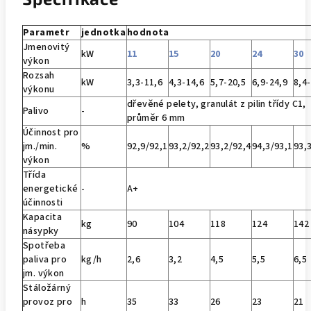
Parametr
jednotka
hodnota
Jmenovitý
kW
11
15
20
24
30
výkon
Rozsah
kW
3,3-11,6
4,3-14,6
5,7-20,5
6,9-24,9
8,4
výkonu
dřevěné pelety, granulát z pilin třídy C1,
Palivo
-
průměr 6 mm
Účinnost pro
jm./min.
%
92,9/92,1
93,2/92,2
93,2/92,4
94,3/93,1
93,
výkon
Třída
energetické
-
A+
účinnosti
Kapacita
kg
90
104
118
124
142
násypky
Spotřeba
paliva pro
kg/h
2,6
3,2
4,5
5,5
6,5
jm. výkon
Stáložárný
provoz pro
h
35
33
26
23
21