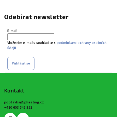
Odebírat newsletter
E-mail
Vložením e-mailu souhlasíte s
podmínkami ochrany osobních
údajů
Přihlásit se
Z
á
p
Kontakt
a
poptavka
@
jpheating.cz
t
+420 603 545 352
í