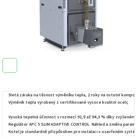
5letá záruka na těsnost výměníku tepla, 2 roky na ostatní kompon
Výměník tepla vyrobený z certifikované vysoce kvalitní oceli;
Vysoká tepelná účinnost v rozmezí 92,9 až 94,3 % díky zvýšenému
Regulátor APC 5 SLIM ADAPTIVE CONTROL Náhled a změna parametrů
Kotel je standardně přizpůsoben pro instalaci v uzavřeném systém