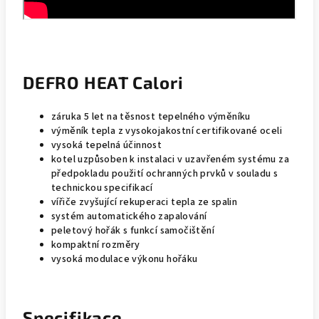
DEFRO HEAT Calori
záruka 5 let na těsnost tepelného výměníku
výměník tepla z vysokojakostní certifikované oceli
vysoká tepelná účinnost
kotel uzpůsoben k instalaci v uzavřeném systému za
předpokladu použití ochranných prvků v souladu s
technickou specifikací
vířiče zvyšující rekuperaci tepla ze spalin
systém automatického zapalování
peletový hořák s funkcí samočištění
kompaktní rozměry
vysoká modulace výkonu hořáku
Specifikace