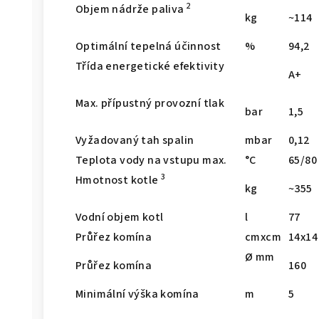
2
Objem nádrže paliva
kg
~114
Optimální tepelná účinnost
%
94,2
Třída energetické efektivity
A+
Max. přípustný provozní tlak
bar
1,5
Vyžadovaný tah spalin
mbar
0,12
Teplota vody na vstupu max.
°C
65/80
3
Hmotnost kotle
kg
~355
Vodní objem kotl
l
77
Průřez komína
cmxcm
14x14
Ø mm
Průřez komína
160
Minimální výška komína
m
5