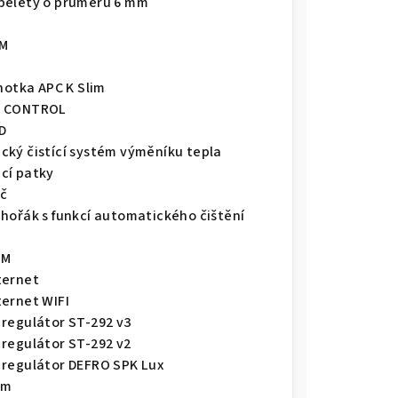
pelety o průměru 6 mm
IM
dnotka APC K Slim
E CONTROL
D
cký čistící systém výměníku tepla
cí patky
č
 hořák s funkcí automatického čištění
SM
ternet
ternet WIFI
 regulátor ST-292 v3
 regulátor ST-292 v2
 regulátor DEFRO SPK Lux
1m