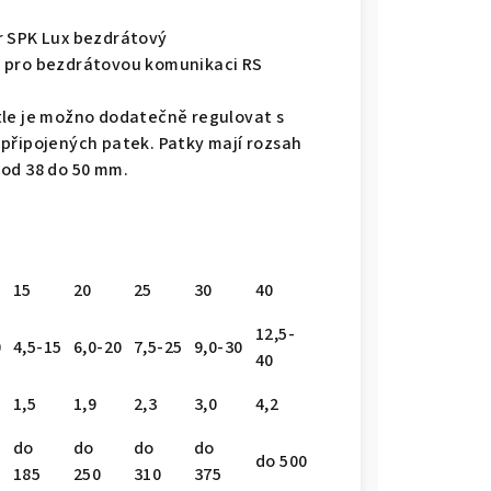
r SPK Lux bezdrátový
 pro bezdrátovou komunikaci RS
tle je možno dodatečně regulovat s
 připojených patek. Patky mají rozsah
 od 38 do 50 mm.
15
20
25
30
40
12,5-
0
4,5-15
6,0-20
7,5-25
9,0-30
40
1,5
1,9
2,3
3,0
4,2
do
do
do
do
do 500
185
250
310
375