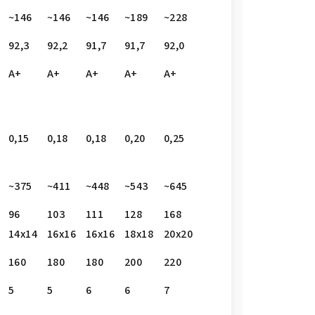
~146
~146
~146
~189
~228
92,3
92,2
91,7
91,7
92,0
A+
A+
A+
A+
A+
0,15
0,18
0,18
0,20
0,25
~375
~411
~448
~543
~645
96
103
111
128
168
14x14
16x16
16x16
18x18
20x20
160
180
180
200
220
5
5
6
6
7