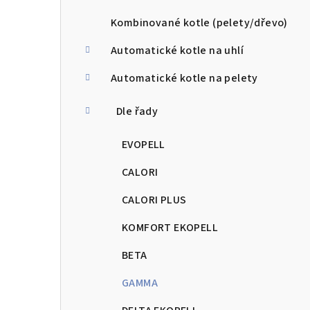
a
n
Kombinované kotle (pelety/dřevo)
n
Automatické kotle na uhlí
í
Automatické kotle na pelety
p
Dle řady
a
EVOPELL
n
CALORI
e
CALORI PLUS
l
KOMFORT EKOPELL
BETA
GAMMA