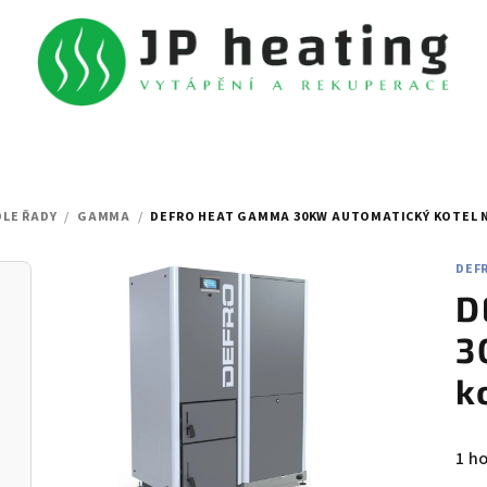
DLE ŘADY
/
GAMMA
/
DEFRO HEAT GAMMA 30KW AUTOMATICKÝ KOTEL 
DEF
D
3
k
Prů
1 h
hod