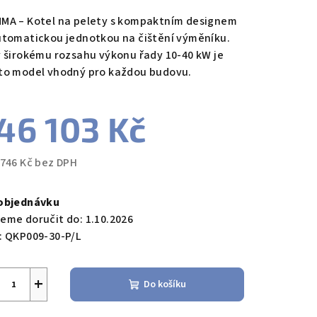
duktu
MA – Kotel na pelety s kompaktním designem
utomatickou jednotkou na čištění výměníku.
y širokému rozsahu výkonu řady 10-40 kW je
to model vhodný pro každou budovu.
zdiček.
46 103 Kč
 746 Kč bez DPH
ná
a:
objednávku
eme doručit do:
1.10.2026
:
QKP009-30-P/L
+
Do košíku