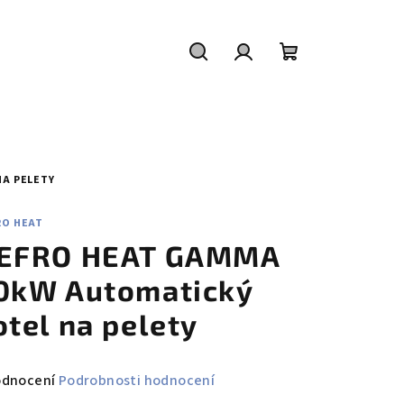
Hledat
Přihlášení
Nákupní
košík
NA PELETY
RO HEAT
EFRO HEAT GAMMA
0kW Automatický
otel na pelety
měrné
odnocení
Podrobnosti hodnocení
nocení