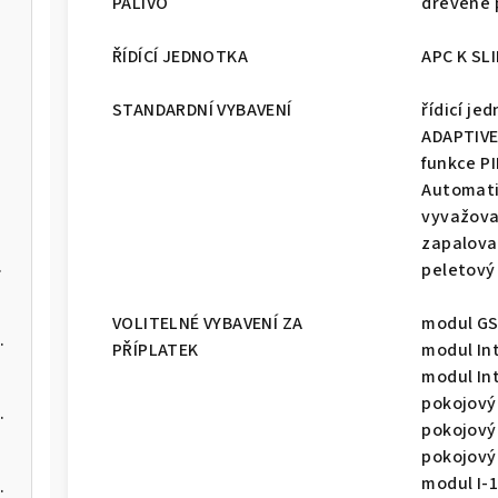
PALIVO
dřevěné 
ládáním
ŘÍDÍCÍ JEDNOTKA
APC K SL
STANDARDNÍ VYBAVENÍ
řídicí je
ADAPTIV
funkce PI
Automati
vyvažova
zapalova
na pelety
peletový
VOLITELNÉ VYBAVENÍ ZA
modul G
 kotel na pelety
PŘÍPLATEK
modul In
modul In
pokojový
 kotel na pelety
pokojový
pokojový
modul I-
 kotel na pelety