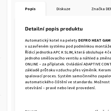
Popis
Diskuze
Značka
DE
Detailní popis produktu
Automatický kotel na pelety
DEFRO HEAT GAM
v uzavřeném systému pod podmínkou montáže z
Řídicí jednotka APC K SLIM, která obsluhuje 4 
jednoho směšovacího ventilu a náhled a změna
ONLINE – za příplatek. Ovládání ADAPTIVE CON
základě průtoku vzduchu přes výměník. Keramic
spalovací proces. Systém samočinného zapalová
automatického čištění ve standardu. Možnost
otevírání – pravé nebo levé provedení.