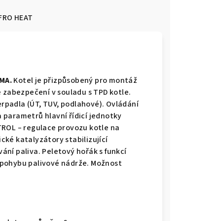
FRO HEAT
MA.
Kotel je přizpůsobený pro montáž
abezpečení v souladu s TPD kotle.
čerpadla (ÚT, TUV, podlahové). Ovládání
 parametrů hlavní řídicí jednotky
TROL – regulace provozu kotle na
ké katalyzátory stabilizující
ní paliva. Peletový hořák s funkcí
 pohybu palivové nádrže. Možnost