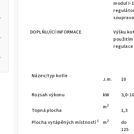
modul I-1
reguláto
 kotel na pelety
souprava
DOPLŇUJÍCÍ INFORMACE
Výšku ko
 kotel na pelety
použitím
regulace
 200 12kW
Název/typ kotle
J.m.
10
Rozsah výkonu
kW
3,0-1
2
m
Topná plocha
1,3
1
2
Plocha vytápěných místností
m
do
125