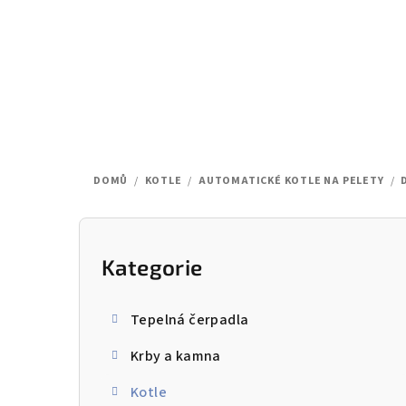
Přejít
na
obsah
DOMŮ
/
KOTLE
/
AUTOMATICKÉ KOTLE NA PELETY
/
P
o
Kategorie
Přeskočit
kategorie
s
Tepelná čerpadla
t
Krby a kamna
r
Kotle