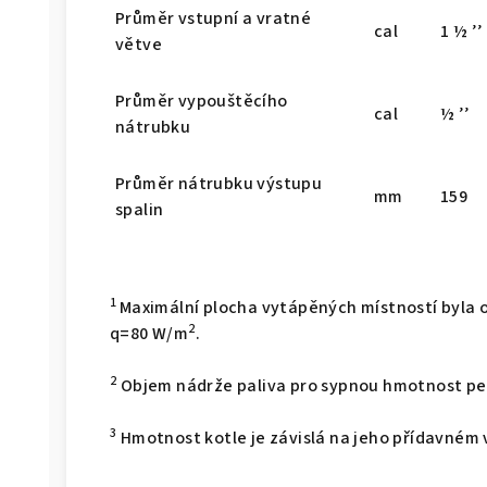
Průměr vstupní a vratné
cal
1
½
’’
větve
Průměr vypouštěcího
cal
½
’’
nátrubku
Průměr nátrubku výstupu
mm
159
spalin
1
Maximální plocha vytápěných místností byla
2
q=80 W/m
.
2
Objem nádrže paliva pro sypnou hmotnost pel
3
Hmotnost kotle je závislá na jeho přídavném 