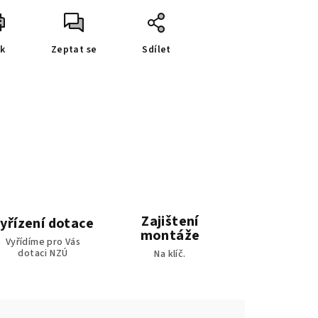
sk
Zeptat se
Sdílet
Zajištení
yřízení dotace
montáže
Vyřídíme pro Vás
dotaci NZÚ
Na klíč.