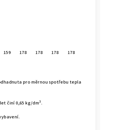
159
178
178
178
178
 odhadnuta pro měrnou spotřebu tepla
3
et činí 0,65 kg/dm
.
vybavení.