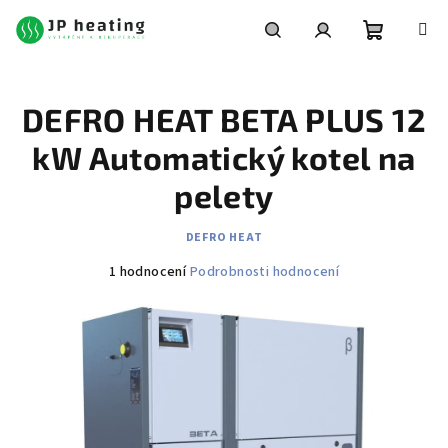
Přejít
na
obsah
Nákupní
Hledat
Přihlášení
DEFRO HEAT BETA PLUS 12
košík
kW Automatický kotel na
pelety
DEFRO HEAT
Průměrné
1 hodnocení
Podrobnosti hodnocení
hodnocení
produktu
je
5,0
z
5
hvězdiček.