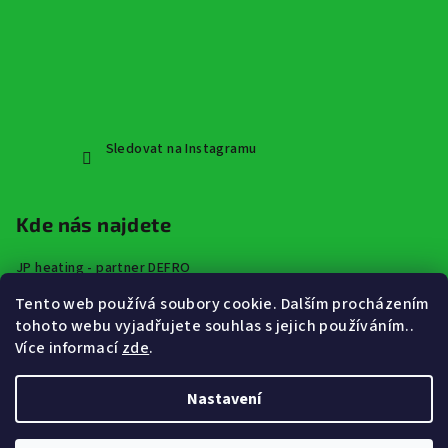
Sledovat na Instagramu
Kde nás najdete
JP heating - partner DEFRO
Špindlerova třída 672,
Tento web používá soubory cookie. Dalším procházením
413 01 Roudnice nad Labem
tohoto webu vyjadřujete souhlas s jejich používáním..
Více informací
zde
.
Nastavení
Copyright 2026
JP Heating - vytápění a rekuperace značky
DEFRO
. Všechna práva vyhrazena.