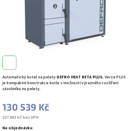
Automatický kotel na pelety
DEFRO HEAT BETA PLUS.
Verze PLUS
je kompaktní konstrukce kotle s možností výrazného rozšíření
zásobníku na pelety.
130 539 Kč
107 883 Kč bez DPH
Měrná
Na objednávku
cena: