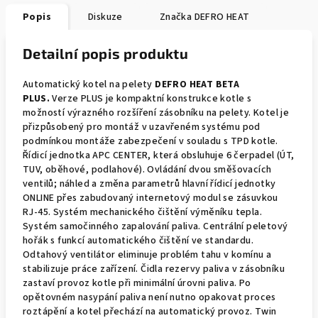
Popis
Diskuze
Značka
DEFRO HEAT
Detailní popis produktu
Automatický kotel na pelety
DEFRO HEAT BETA
PLUS.
Verze PLUS je kompaktní konstrukce kotle s
možností výrazného rozšíření zásobníku na pelety. Kotel je
přizpůsobený pro montáž v uzavřeném systému pod
podmínkou montáže zabezpečení v souladu s TPD kotle.
Řídicí jednotka APC CENTER, která obsluhuje 6 čerpadel (ÚT,
TUV, oběhové, podlahové). Ovládání dvou směšovacích
ventilů; náhled a změna parametrů hlavní řídicí jednotky
ONLINE přes zabudovaný internetový modul se zásuvkou
RJ-45. Systém mechanického čištění výměníku tepla.
Systém samočinného zapalování paliva. Centrální peletový
hořák s funkcí automatického čištění ve standardu.
Odtahový ventilátor eliminuje problém tahu v komínu a
stabilizuje práce zařízení. Čidla rezervy paliva v zásobníku
zastaví provoz kotle při minimální úrovni paliva. Po
opětovném nasypání paliva není nutno opakovat proces
roztápění a kotel přechází na automatický provoz. Twin