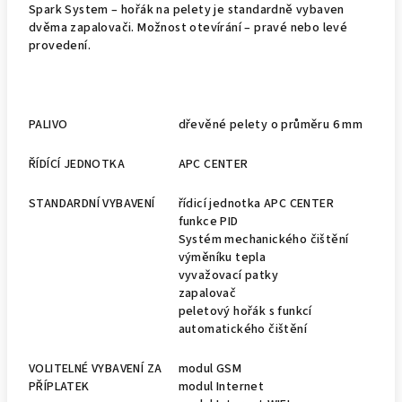
Spark System – hořák na pelety je standardně vybaven
dvěma zapalovači. Možnost otevírání – pravé nebo levé
provedení.
PALIVO
dřevěné pelety o průměru 6 mm
ŘÍDÍCÍ JEDNOTKA
APC CENTER
STANDARDNÍ VYBAVENÍ
řídicí jednotka APC CENTER
funkce PID
Systém mechanického čištění
výměníku tepla
vyvažovací patky
zapalovač
peletový hořák s funkcí
automatického čištění
VOLITELNÉ VYBAVENÍ ZA
modul GSM
PŘÍPLATEK
modul Internet