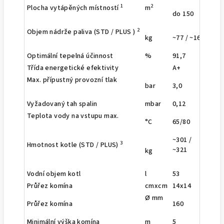
1
2
Plocha vytápěných místností
m
do 150
do 2
2
Objem nádrže paliva (STD / PLUS )
kg
~77 / ~160
~77 
Optimální tepelná účinnost
%
91,7
95,3
Třída energetické efektivity
A+
A+
Max. přípustný provozní tlak
bar
3,0
Vyžadovaný tah spalin
mbar
0,12
0,16
Teplota vody na vstupu max.
°C
65/80
~301 /
~317
3
Hmotnost kotle (STD / PLUS)
~321
~33
kg
Vodní objem kotl
l
53
54
Průřez komína
cmxcm
14x14
14x
Ø mm
Průřez komína
160
160
Minimální výška komína
m
5
5,5