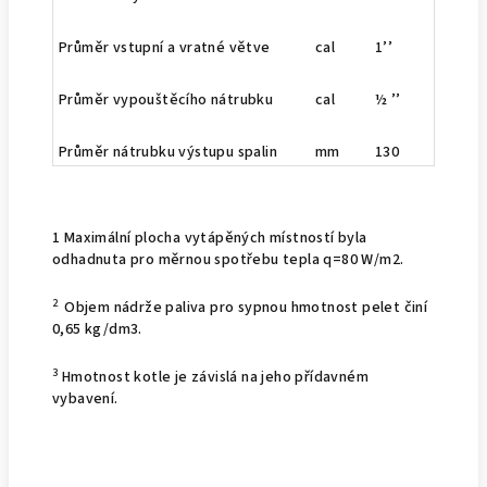
Průměr vstupní a vratné větve
cal
1
’’
Průměr vypouštěcího nátrubku
cal
½
’’
Průměr nátrubku výstupu spalin
mm
130
130
1 Maximální plocha vytápěných místností byla
odhadnuta pro měrnou spotřebu tepla q=80 W/m2.
2
Objem nádrže paliva pro sypnou hmotnost pelet činí
0,65 kg/dm3.
3
Hmotnost kotle je závislá na jeho přídavném
vybavení.