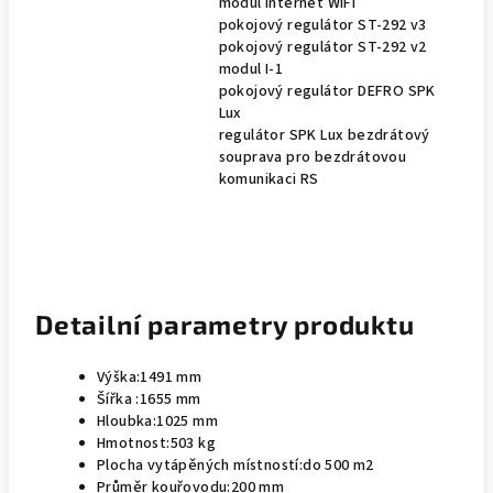
modul Internet WIFI
pokojový regulátor ST-292 v3
pokojový regulátor ST-292 v2
modul I-1
pokojový regulátor DEFRO SPK
Lux
regulátor SPK Lux bezdrátový
souprava pro bezdrátovou
komunikaci RS
Detailní parametry
produktu
Výška:
1491 mm
Šířka :
1655 mm
Hloubka:
1025 mm
Hmotnost:
503 kg
Plocha vytápěných místností:
do 500 m2
Průměr kouřovodu:
200 mm