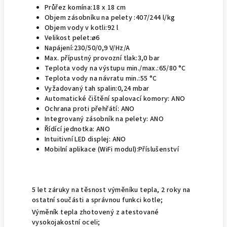
Průřez komína:
18 x 18 cm
Objem zásobníku na pelety :
407/244 l/kg
Objem vody v kotli:
92 l
Velikost pelet:
ø6
Napájení:
230/50/0,9 V/Hz/A
M
ax. přípustný provozní tlak:
3,0 bar
Teplota vody na výstupu min./max.:
65/80 °C
Teplota vody na návratu min.:
55 °C
Vyžadovaný tah spalin:
0,24 mbar
Automatické čištění spalovací komory:
ANO
Ochrana proti přehřátí:
ANO
Integrovaný zásobník na pelety:
ANO
Řídící jednotka:
ANO
Intuitivní LED displej:
ANO
Mobilní aplikace (WiFi modul):
Příslušenství
5 let záruky na těsnost výměníku tepla, 2 roky na
ostatní součásti a správnou funkci kotle;
Výměník tepla zhotovený z atestované
vysokojakostní oceli;