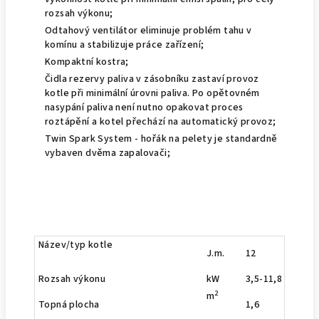
rozsah výkonu;
Odtahový ventilátor eliminuje problém tahu v
komínu a stabilizuje práce zařízení;
Kompaktní kostra;
Čidla rezervy paliva v zásobníku zastaví provoz
kotle při minimální úrovni paliva. Po opětovném
nasypání paliva není nutno opakovat proces
roztápění a kotel přechází na automatický provoz;
Twin Spark System - hořák na pelety je standardně
vybaven dvěma zapalovači;
Název/typ kotle
J.m.
12
17
Rozsah výkonu
kW
3,5-11,8
5,0-
2
m
Topná plocha
1,6
1,8