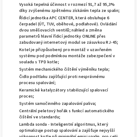
Vysoká tepelná účinnost v rozmezí 91,7 až 95,3%
díky zvýšenému zpětnému získáním tepla ze spalin;
Řídicí jednotka APC CENTER, která obsluhuje 6
čerpadel (ÚT, TUV, oběhové, podlahové). Ovládání
dvou směšovacích ventilů; náhled a změna
parametrů hlavní řídicí jednotky ONLINE přes
zabudovaný internetový modul se zásuvkou RJ-45;
Kotel je přizpůsobený pro montáž v uzavřeném
systému pod podmínkou montáže zabezpečení v
souladu s TPD kotle;
Systém mechanického čištění výměníku tepla;
Čidlo podtlaku zajišťující proti nesprávnému
procesu spalování;
Keramické katalyzátory stabilizující spalovací
proces;
Systém samočinného zapalování paliva;
Centrální peletový hořák s funkcí automatického
čištění ve standardu;
Lambda sonda - Inteligentní algoritmus, který
optimalizuje postup spalování a zajišťuje nejvyšší
výkonnost kotle při minimální emisi spalin, pro celý