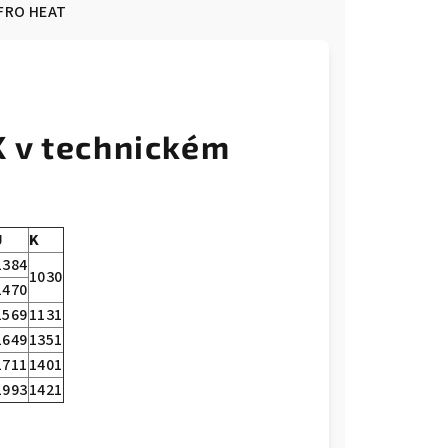
FRO HEAT
 v technickém
J
K
1384
1030
1470
1569
1131
1649
1351
1711
1401
1993
1421