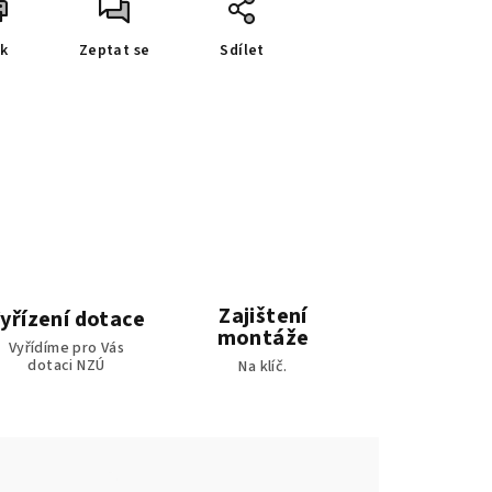
sk
Zeptat se
Sdílet
Zajištení
yřízení dotace
montáže
Vyřídíme pro Vás
dotaci NZÚ
Na klíč.