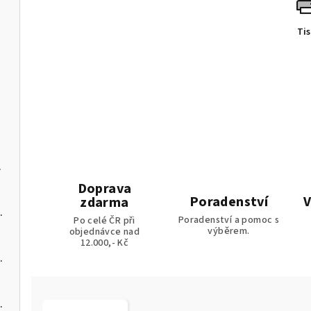
ládáním
Ti
na pelety
Doprava
Poradenství
V
zdarma
 kotel na pelety
Poradenství a pomoc s
Po celé ČR při
výběrem.
objednávce nad
12.000,- Kč
 kotel na pelety
 kotel na pelety