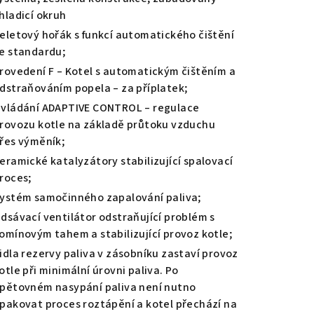
hladicí okruh
eletový hořák s funkcí automatického čištění
e standardu;
rovedení F – Kotel s automatickým čištěním a
dstraňováním popela – za příplatek;
vládání ADAPTIVE CONTROL – regulace
rovozu kotle na základě průtoku vzduchu
řes výměník;
eramické katalyzátory stabilizující spalovací
roces;
ystém samočinného zapalování paliva;
dsávací ventilátor odstraňující problém s
omínovým tahem a stabilizující provoz kotle;
idla rezervy paliva v zásobníku zastaví provoz
otle při minimální úrovni paliva. Po
pětovném nasypání paliva není nutno
pakovat proces roztápění a kotel přechází na