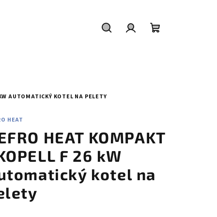
Hledat
Přihlášení
Nákupní
košík
 KW AUTOMATICKÝ KOTEL NA PELETY
RO HEAT
EFRO HEAT KOMPAKT
KOPELL F 26 kW
utomatický kotel na
elety