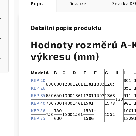
Popis
Diskuze
Značka
DE
 kotel na pelety
Detailní popis produktu
 kotel na pelety
Hodnoty rozměrů A-K
výkresu (mm)
 200 12kW
Model
A
B
C
D
E
F
G
H
I
KEP 20
801
600
600
1200
1261
1181
1303
1205
KEP 26
851
KEP 35
650
650
1300
1361
1281
1403
1363
911
130
KEP 40
700
700
1400
1461
1501
1573
961
KEP 56
750
1551
-
1001
750
1500
1561
1552
KEP 75
600
1586
1229