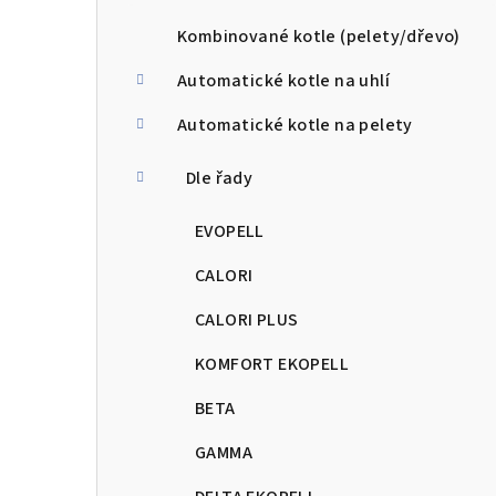
a
n
Kombinované kotle (pelety/dřevo)
n
Automatické kotle na uhlí
í
Automatické kotle na pelety
p
Dle řady
a
EVOPELL
n
CALORI
e
CALORI PLUS
l
KOMFORT EKOPELL
BETA
GAMMA