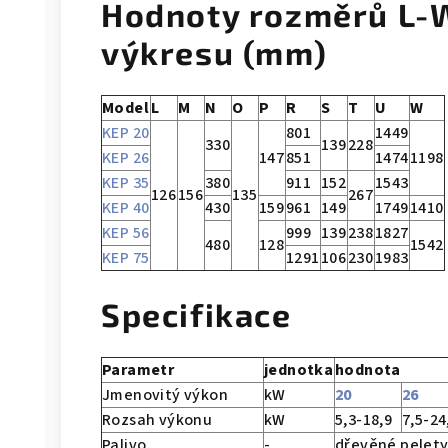
Hodnoty rozměrů L-W
výkresu (mm)
Model
L
M
N
O
P
R
S
T
U
W
KEP 20
801
1449
330
139
228
KEP 26
147
851
1474
1198
KEP 35
380
911
152
1543
126
156
135
267
KEP 40
430
159
961
149
1749
1410
KEP 56
999
139
238
1827
480
128
1542
KEP 75
1291
106
230
1983
Specifikace
Parametr
jednotka
hodnota
Jmenovitý výkon
kW
20
26
Rozsah výkonu
kW
5,3-18,9
7,5-24
Palivo
-
dřevěné pelety,