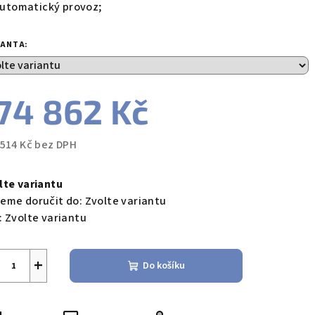
utomatický provoz;
IANTA:
74 862 Kč
 514 Kč bez DPH
ná
a:
lte variantu
eme doručit do:
Zvolte variantu
:
Zvolte variantu
+
Do košíku