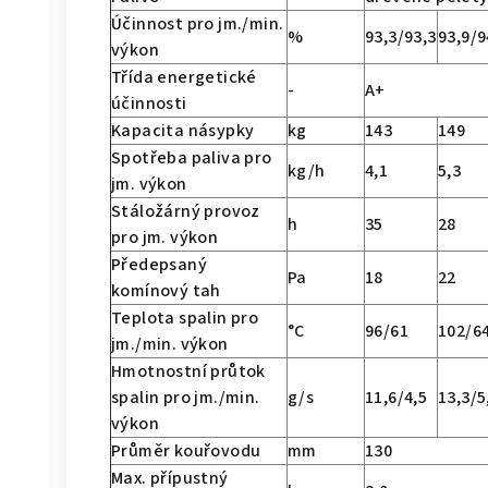
Účinnost pro jm./min.
%
93,3/93,3
93,9/9
výkon
Třída energetické
-
A+
účinnosti
Kapacita násypky
kg
143
149
Spotřeba paliva pro
kg/h
4,1
5,3
jm. výkon
Stáložárný provoz
h
35
28
pro jm. výkon
Předepsaný
Pa
18
22
komínový tah
Teplota spalin pro
°C
96/61
102/6
jm./min. výkon
Hmotnostní průtok
spalin pro jm./min.
g/s
11,6/4,5
13,3/5
výkon
Průměr kouřovodu
mm
130
Max. přípustný