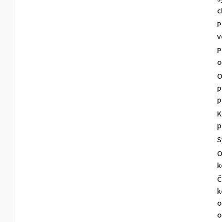
c
P
v
P
o
O
p
p
K
p
S
O
k
Č
k
o
o