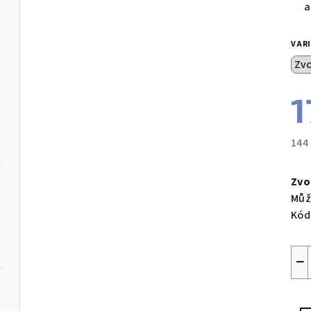
a
VAR
1
144
Měr
cen
Zvo
Můž
Kód
−