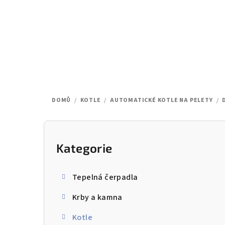
Přejít
na
obsah
DOMŮ
/
KOTLE
/
AUTOMATICKÉ KOTLE NA PELETY
/
P
o
Kategorie
Přeskočit
kategorie
s
Tepelná čerpadla
t
Krby a kamna
r
Kotle