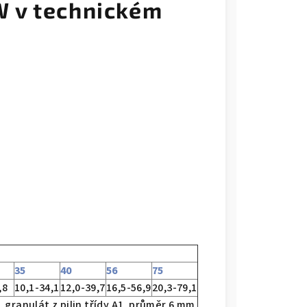
 v technickém
35
40
56
75
,8
10,1-34,1
12,0-39,7
16,5-56,9
20,3-79,1
 granulát z pilin třídy A1, průměr 6 mm