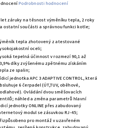
měrné
odnocení
Podrobnosti hodnocení
nocení
duktu
 let záruky na těsnost výměníku tepla, 2 roky
a ostatní součásti a správnou funkci kotle;
ýměník tepla zhotovený z atestované
ysokojakostní oceli;
zdiček.
ysoká tepelná účinnost v rozmezí 90,1 až
3,9% díky zvýšenému zpětnému získáním
epla ze spalin;
ídicí jednotka APC 3 ADAPTIVE CONTROL, která
bsluhuje 6 čerpadel (ÚT,TUV, oběhové,
odlahové). Ovládání dvou směšovacích
entilů; náhled a změna parametrů hlavní
ídicí jednotky ONLINE přes zabudovaný
nternetový modul se zásuvkou RJ-45;
řizpůsobeno pro montáž v uzavřeném
ystému, zesílená konstrukce, zabudovaný