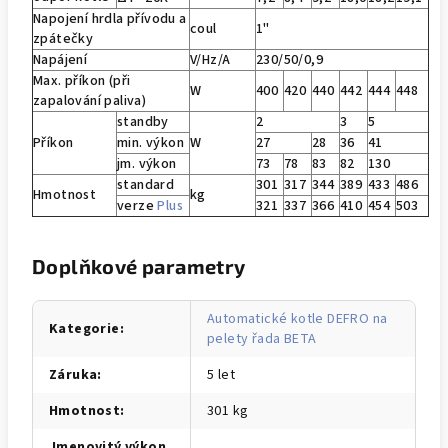
Napojení hrdla přívodu a
coul
1"
zpátečky
Napájení
V/Hz/A
230/50/0,9
Max. příkon (při
W
400
420
440
442
444
448
zapalování paliva)
standby
2
3
5
Příkon
min. výkon
W
27
28
36
41
jm. výkon
73
78
83
82
130
standard
301
317
344
389
433
486
Hmotnost
kg
verze
Plus
321
337
366
410
454
503
Doplňkové parametry
Automatické kotle DEFRO na
Kategorie
:
pelety řada BETA
Záruka
:
5 let
Hmotnost
:
301 kg
Jmenovitý výkon