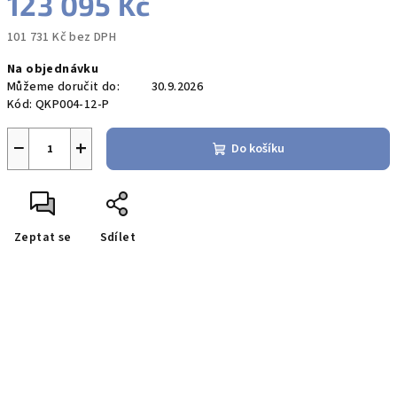
123 095 Kč
101 731 Kč bez DPH
Měrná
Na objednávku
cena:
Můžeme doručit do:
30.9.2026
Kód:
QKP004-12-P
−
+
Do košíku
Zeptat se
Sdílet