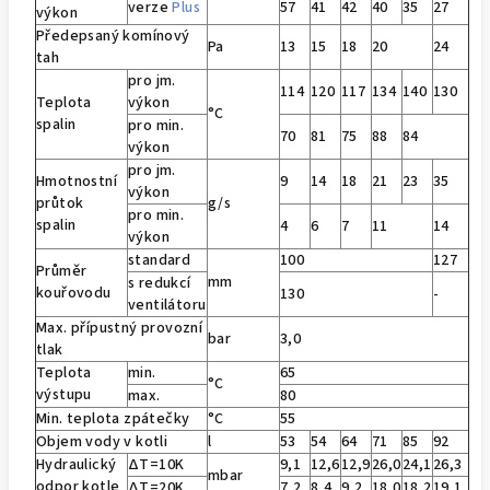
verze
Plus
57
41
42
40
35
27
výkon
Předepsaný komínový
Pa
13
15
18
20
24
tah
pro jm.
114
120
117
134
140
130
Teplota
výkon
°C
spalin
pro min.
70
81
75
88
84
výkon
pro jm.
Hmotnostní
9
14
18
21
23
35
výkon
průtok
g/s
pro min.
spalin
4
6
7
11
14
výkon
standard
100
127
Průměr
mm
s redukcí
kouřovodu
130
-
ventilátoru
Max. přípustný provozní
bar
3,0
tlak
Teplota
min.
65
°C
výstupu
max.
80
Min. teplota zpátečky
°C
55
Objem vody v kotli
l
53
54
64
71
85
92
Hydraulický
ΔT=10K
9,1
12,6
12,9
26,0
24,1
26,3
mbar
odpor kotle
ΔT=20K
7,2
8,4
9,2
18,0
18,2
19,1