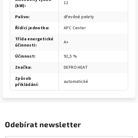
12
(kW)
:
Palivo
:
dřevěné pelety
Řídící jednotka
:
APC Center
Třída energetické
A+
účinnosti
:
Účinnost
:
92,5 %
Značka
:
DEFRO HEAT
Způsob
automatické
přikládání
:
Odebírat newsletter