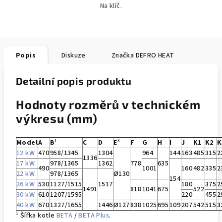
Na klíč.
Popis
Diskuze
Značka
DEFRO HEAT
Detailní popis produktu
Hodnoty rozměrů v technickém
výkresu (mm)
1
3
Model
A
B
C
D
E
F
G
H
I
J
K1
K2
K
12 kW
470
958/1345
1304
964
144
163
485
315
2
1336
17 kW
978/1365
1362
778
635
490
1001
160
482
335
2
22 kW
978/1365
Ø130
154
26 kW
530
1127/1515
1517
180
375
2
1491
818
1041
675
522
30 kW
610
1207/1595
220
455
2
40 kW
670
1327/1655
1446
Ø127
838
1025
695
109
207
542
515
3
1
Šířka kotle
BETA
/
BETA Plus
.