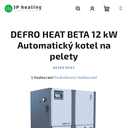
Přejít
na
obsah
Nákupní
Hledat
Přihlášení
DEFRO HEAT BETA 12 kW
košík
Automatický kotel na
pelety
DEFRO HEAT
Průměrné
1 hodnocení
Podrobnosti hodnocení
hodnocení
produktu
je
5,0
z
5
hvězdiček.