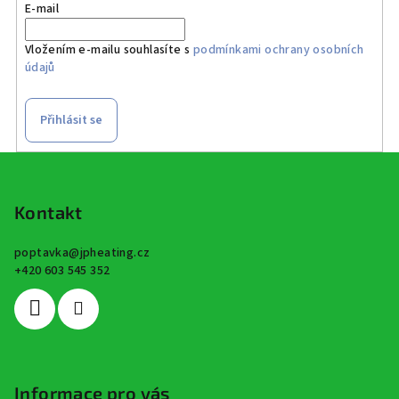
E-mail
Vložením e-mailu souhlasíte s
podmínkami ochrany osobních
údajů
Přihlásit se
Z
á
p
Kontakt
a
poptavka
@
jpheating.cz
t
+420 603 545 352
í
Informace pro vás