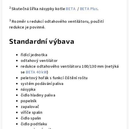
2
Skutečná šířka násypky kotle
BETA
/
BETA Plus
.
3
Rozměr s redukcí odtahového ventilátoru, použití
redukce je povinné.
Standardní výbava
řídící jednotka
odtahový ventilátor
redukce odtahového ventilátoru 100/130 mm (netýká
se
BETA 40 kW
)
peletový hořák s funkcí čištění roštu
systém podávání paliva
násypka
čidlo hladiny paliva
popelník
zapalovač
víříče spalin
čidlo spalin
čidlo podtlaku