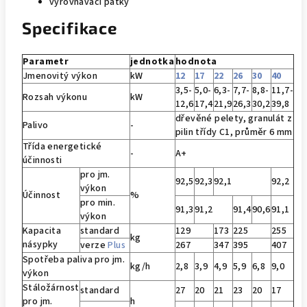
vyrovnávací patky
Specifikace
Parametr
jednotka
hodnota
Jmenovitý výkon
kW
12
17
22
26
30
40
3,5-
5,0-
6,3-
7,7-
8,8-
11,7-
Rozsah výkonu
kW
12,6
17,4
21,9
26,3
30,2
39,8
dřevěné pelety, granulát z
Palivo
-
pilin třídy C1, průměr 6 mm
Třída energetické
-
A+
účinnosti
pro jm.
92,5
92,3
92,1
92,2
výkon
Účinnost
%
pro min.
91,3
91,2
91,4
90,6
91,1
výkon
Kapacita
standard
129
173
225
255
kg
násypky
verze
Plus
267
347
395
407
Spotřeba paliva pro jm.
kg/h
2,8
3,9
4,9
5,9
6,8
9,0
výkon
Stáložárnost
standard
27
20
21
23
20
17
pro jm.
h