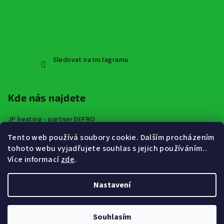
Sledovat na Instagramu
Kde nás najdete
JP heating - partner DEFRO
Špindlerova třída 672,
Tento web používá soubory cookie. Dalším procházením
413 01 Roudnice nad Labem
tohoto webu vyjadřujete souhlas s jejich používáním..
Více informací
zde
.
Nastavení
Copyright 2026
JP Heating - vytápění a rekuperace značky
DEFRO
. Všechna práva vyhrazena.
Souhlasím