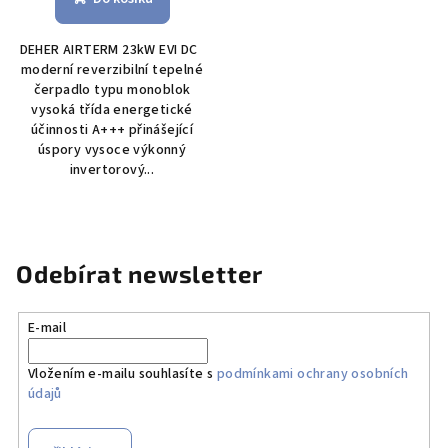
je
5,0
DEHER AIRTERM 23kW EVI DC
z
moderní reverzibilní tepelné
5
čerpadlo typu monoblok
hvězdiček.
vysoká třída energetické
účinnosti A+++ přinášející
úspory vysoce výkonný
invertorový...
Odebírat newsletter
E-mail
Vložením e-mailu souhlasíte s
podmínkami ochrany osobních
údajů