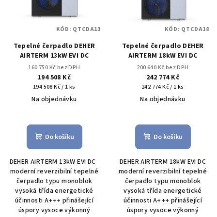
KÓD:
QTCDA13
KÓD:
QTCDA18
Tepelné čerpadlo DEHER
Tepelné čerpadlo DEHER
AIRTERM 13kW EVI DC
AIRTERM 18kW EVI DC
160 750 Kč bez DPH
200 640 Kč bez DPH
194 508 Kč
242 774 Kč
Měrná
Měrná
194 508 Kč / 1 ks
242 774 Kč / 1 ks
cena:
cena:
Na objednávku
Na objednávku
Průměrné
Průměrné
hodnocení
hodnocení
produktu
produktu
Do košíku
Do košíku
je
je
4,3
5,0
DEHER AIRTERM 13kW EVI DC
DEHER AIRTERM 18kW EVI DC
z
z
moderní reverzibilní tepelné
moderní reverzibilní tepelné
5
5
čerpadlo typu monoblok
čerpadlo typu monoblok
hvězdiček.
hvězdiček.
vysoká třída energetické
vysoká třída energetické
účinnosti A+++ přinášející
účinnosti A+++ přinášející
úspory vysoce výkonný
úspory vysoce výkonný