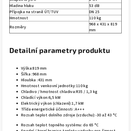
Hladina hluku
53 dB
Přípojka na straně ÚT/TUV
DN 25
Hmotnost
110 kg
968 x 431 x 819
Rozměry
mm
Detailní parametry
produktu
Výška:
819 mm
Šířka :
968 mm
Hloubka :
431 mm
Hmotnost venkovní jednotky:
110 kg
Chladivo / hmotnost chladiva:
R35 / 1,3 kg
Chladící výkon:
6,5 kW
Elektrický výkon (chlazení):
1,7 kW
Třída energetické účinnosti :
A+++
Rozsah teplot dolního zdroje (vzduchu):
-30 až 43 °C
Rozsah teplot topného systému:
do 65 °C