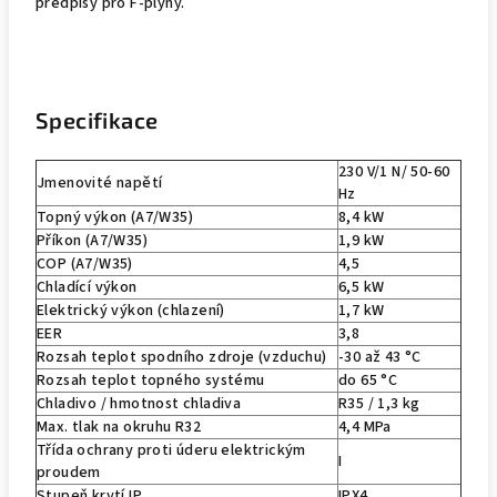
předpisy pro F-plyny.
Specifikace
230 V/1 N/ 50-60
Jmenovité napětí
Hz
Topný výkon (A7/W35)
8,4 kW
Příkon (A7/W35)
1,9 kW
COP (A7/W35)
4,5
Chladící výkon
6,5 kW
Elektrický výkon (chlazení)
1,7 kW
EER
3,8
Rozsah teplot spodního zdroje (vzduchu)
-30 až 43 °C
Rozsah teplot topného systému
do 65 °C
Chladivo / hmotnost chladiva
R35 / 1,3 kg
Max. tlak na okruhu R32
4,4 MPa
Třída ochrany proti úderu elektrickým
I
proudem
Stupeň krytí IP
IPX4