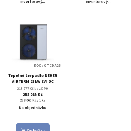
invertorový...
invertorový...
KÓD:
QTCDA23
Tepelné čerpadlo DEHER
AIRTERM 23kW EVI DC
213 277 Kč bez DPH
258 065 Kč
Měrná
258 065 Kč / 1 ks
cena:
Na objednávku
Průměrné
hodnocení
produktu
Do košíku