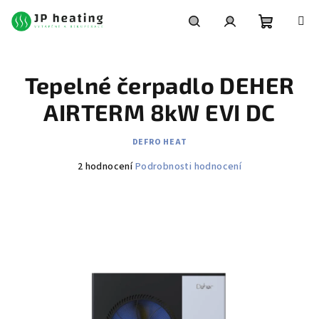
Přejít
na
obsah
Nákupní
Hledat
Přihlášení
Tepelné čerpadlo DEHER
košík
AIRTERM 8kW EVI DC
DEFRO HEAT
Průměrné
2 hodnocení
Podrobnosti hodnocení
hodnocení
produktu
je
4,5
z
5
hvězdiček.