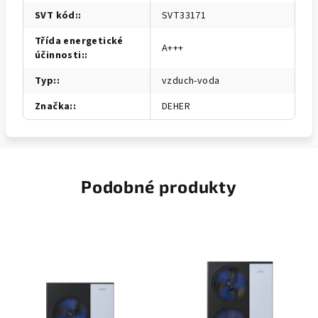
SVT kód:
:
SVT33171
Třída energetické
A+++
účinnosti:
:
Typ:
:
vzduch-voda
Značka:
:
DEHER
Podobné produkty