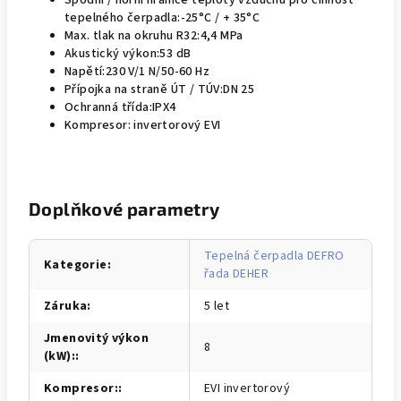
Spodní / horní hranice teploty vzduchu pro činnost
tepelného čerpadla:
-25°C / + 35°C
Max. tlak na okruhu R32:
4,4 MPa
Akustický výkon:
53 dB
Napětí:
230 V/1 N/50-60 Hz
Přípojka na straně ÚT / TÚV:
DN 25
Ochranná třída:
IPX4
Kompresor:
invertorový EVI
Doplňkové parametry
Tepelná čerpadla DEFRO
Kategorie
:
řada DEHER
Záruka
:
5 let
Jmenovitý výkon
8
(kW):
:
Kompresor:
:
EVI invertorový