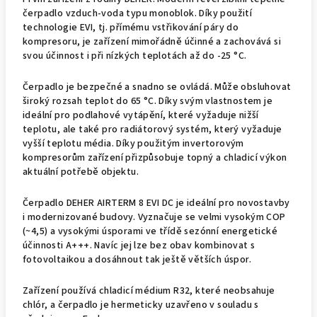
čerpadlo vzduch-voda typu monoblok. Díky použití
technologie EVI, tj. přímému vstřikování páry do
kompresoru, je zařízení mimořádně účinné a zachovává si
svou účinnost i při nízkých teplotách až do -25 °C.
Čerpadlo je bezpečné a snadno se ovládá. Může obsluhovat
široký rozsah teplot do 65 °C. Díky svým vlastnostem je
ideální pro podlahové vytápění, které vyžaduje nižší
teplotu, ale také pro radiátorový systém, který vyžaduje
vyšší teplotu média. Díky použitým invertorovým
kompresorům zařízení přizpůsobuje topný a chladicí výkon
aktuální potřebě objektu.
Čerpadlo DEHER AIRTERM 8 EVI DC je ideální pro novostavby
i modernizované budovy. Vyznačuje se velmi vysokým COP
(~4,5) a vysokými úsporami ve třídě sezónní energetické
účinnosti A+++. Navíc jej lze bez obav kombinovat s
fotovoltaikou a dosáhnout tak ještě větších úspor.
Zařízení používá chladicí médium R32, které neobsahuje
chlór, a čerpadlo je hermeticky uzavřeno v souladu s