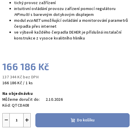
tichý provoz zažřízení
intuitivní ovládání provozu zařízení pomocí regulátoru
HPmulti
s barevným dotykovým displejem
modul
ecoNET
umožňující ovládání a monitorování parametrů
čerpadla přes internet
ve výbavě každého čerpadla DEHER je příslušná instalační
konstrukce z vysoce kvalitního hliníku
166 186 Kč
137 344 Kč bez DPH
Měrná
166 186 Kč / 1 ks
cena:
Na objednávku
Můžeme doručit do:
2.10.2026
Kód:
QTCDA08
−
+
Do košíku