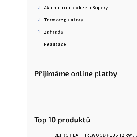
Akumulační nádrže a Bojlery
Termoregulátory
Zahrada
Realizace
Přijímáme online platby
Top 10 produktů
DEFRO HEAT FIREWOOD PLUS 12 kW Kotel na dřevo s ručním přik