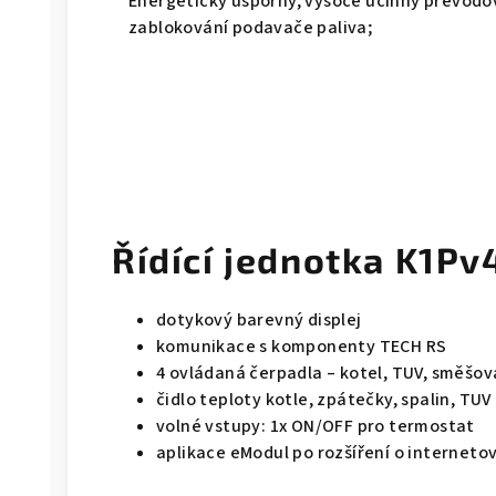
Energeticky úsporný, vysoce účinný převodo
zablokování podavače paliva;
Řídící jednotka K1Pv
dotykový barevný displej
komunikace s komponenty TECH RS
4 ovládaná čerpadla – kotel, TUV, směšo
čidlo teploty kotle, zpátečky, spalin, TUV
volné vstupy: 1x ON/OFF pro termostat
aplikace eModul po rozšíření o interneto