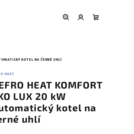
Hledat
Přihlášení
Nákupní
košík
TOMATICKÝ KOTEL NA ČERNÉ UHLÍ
RO HEAT
EFRO HEAT KOMFORT
KO LUX 20 kW
utomatický kotel na
erné uhlí