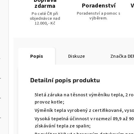
Doprava
Poradenství
V
zdarma
Poradenství a pomoc s
Po celé ČR při
výběrem.
objednávce nad
12.000,- Kč
Popis
Diskuze
Značka
DE
na pelety
 kotel na pelety
Detailní popis produktu
5letá záruka na těsnost výměníku tepla, 2 r
 kotel na pelety
provoz kotle;
Výměník tepla vyrobený z certifikované, vysoc
 kotel na pelety
Vysoká tepelná účinnost v rozmezí 89,9 až 
získávání tepla ze spalin;