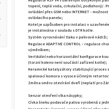
Regulátor K1P v4 s barevným dotykovým pan
 kotel na pelety
topení, teplá voda, cirkulační, podlahový/. 
ovládání přes GSM nebo INTERNET - možnost z
ovládacího panelu;
 kotel na pelety
Kotel je uzpůsoben pro instalaci v uzavřen
je instalována v souladu s DTR kotle.
 200 12kW
Systém vyrovnávání tlaku v palivové nádrži;
Regulace ADAPTIVE CONTROL – regulace chod
výměníkem;
Vertikální nebo horizontální konfigurace kou
(torzní koleno není součástí zařízení kotle);
Keramické katalyzátory stabilizující proces 
spalovací komora s vysoce účinným retorto
Změna směru otevírání dveří (neplatí pro žá
Senzor otevření víka násypky;
Cívka šneku podavače paliva vyrobená z jed