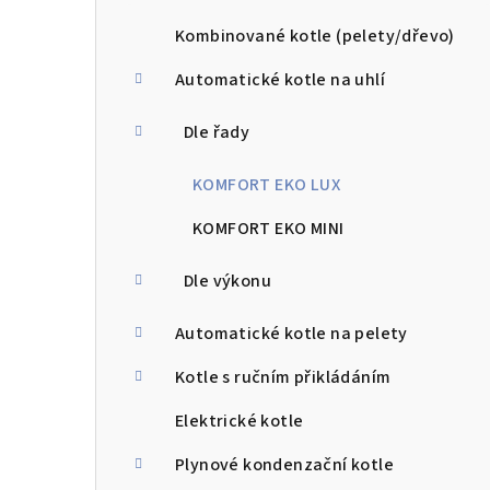
a
n
Kombinované kotle (pelety/dřevo)
n
Automatické kotle na uhlí
í
Dle řady
p
KOMFORT EKO LUX
a
KOMFORT EKO MINI
n
Dle výkonu
e
l
Automatické kotle na pelety
Kotle s ručním přikládáním
Elektrické kotle
Plynové kondenzační kotle