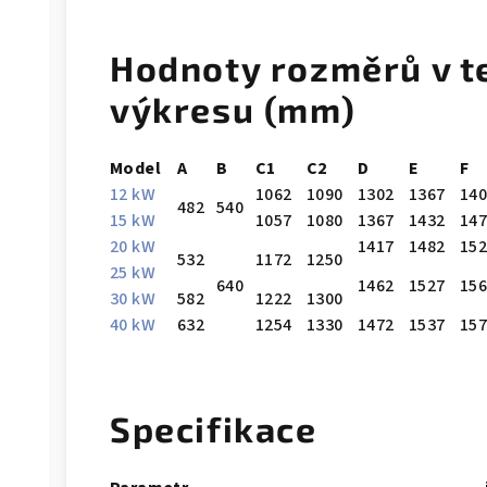
Hodnoty rozměrů v t
výkresu (mm)
Model
A
B
C1
C2
D
E
F
12 kW
1062
1090
1302
1367
14
482
540
15 kW
1057
1080
1367
1432
14
20 kW
1417
1482
15
532
1172
1250
25 kW
640
1462
1527
15
30 kW
582
1222
1300
40 kW
632
1254
1330
1472
1537
15
Specifikace