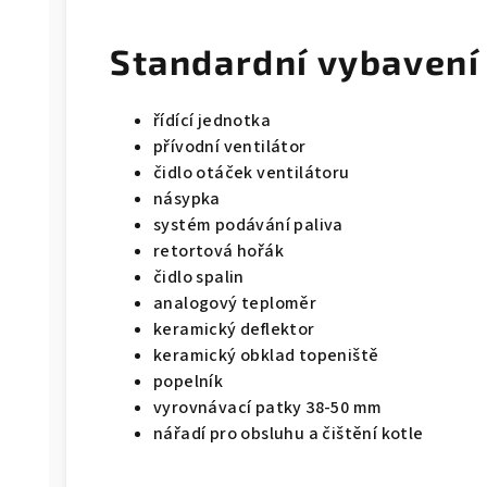
Standardní vybavení
řídící jednotka
přívodní ventilátor
čidlo otáček ventilátoru
násypka
systém podávání paliva
retortová hořák
čidlo spalin
analogový teploměr
keramický deflektor
keramický obklad topeniště
popelník
vyrovnávací patky 38-50 mm
nářadí pro obsluhu a čištění kotle