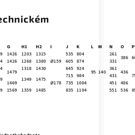
echnickém
G
H1
H2
I
J
K
L
M
N
O
P
09
1426
1203
1315
535
804
261
386
6
74
1426
1268
1380
Ø159
605
874
331
24
1318
1430
645
924
361
1479
95
140
436
715
984
431
7
69
1349
1475
1469
Ø178
735
1004
451
486
79
1569
1359
1485
835
1104
551
536
8