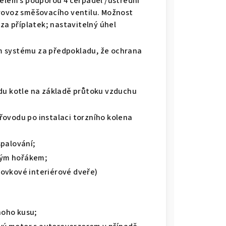
elem s podporou 4 čerpadel /ústřední
Provoz směšovacího ventilu. Možnost
a příplatek; nastavitelný úhel
ém systému za předpokladu, že ochrana
u kotle na základě průtoku vzduchu
řovodu po instalaci torzního kolena
spalování;
vým hořákem;
rovkové interiérové dveře)
noho kusu;