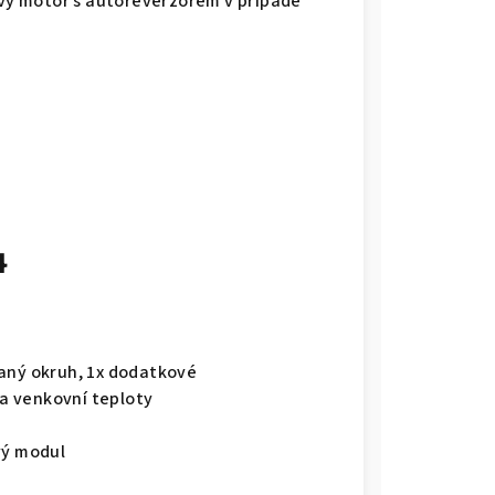
vý motor s autoreverzorem v případě
4
vaný okruh, 1x dodatkové
 a venkovní teploty
vý modul