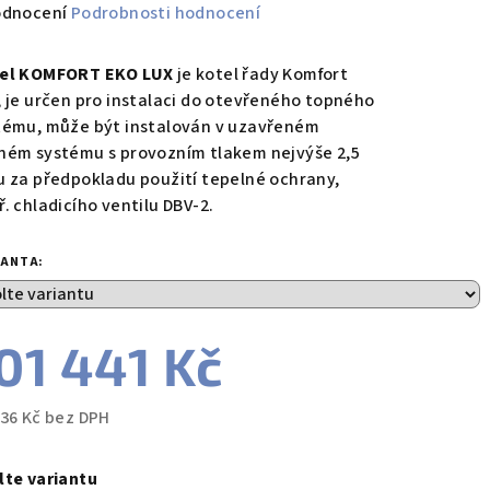
měrné
odnocení
Podrobnosti hodnocení
nocení
duktu
el KOMFORT EKO LUX
je kotel řady Komfort
, je určen pro instalaci do otevřeného topného
tému, může být instalován v uzavřeném
ném systému s provozním tlakem nejvýše 2,5
u za předpokladu použití tepelné ochrany,
zdiček.
. chladicího ventilu DBV-2.
IANTA:
01 441 Kč
836 Kč bez DPH
ná
a:
lte variantu