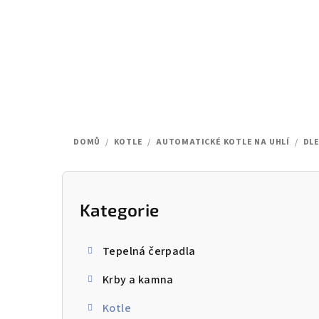
Přejít
na
obsah
DOMŮ
/
KOTLE
/
AUTOMATICKÉ KOTLE NA UHLÍ
/
DLE
P
o
Kategorie
Přeskočit
kategorie
s
Tepelná čerpadla
t
Krby a kamna
r
Kotle