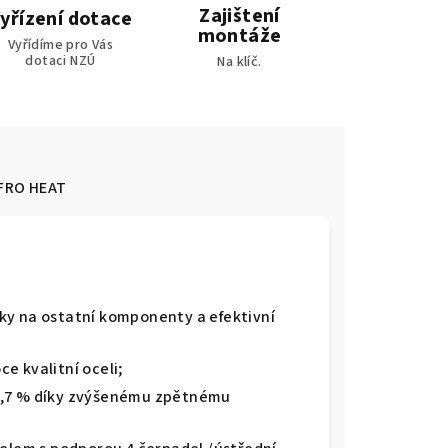
Zajištení
yřízení dotace
montáže
Vyřídíme pro Vás
dotaci NZÚ
Na klíč.
FRO HEAT
oky na ostatní komponenty a efektivní
e kvalitní oceli;
90,7 % díky zvýšenému zpětnému