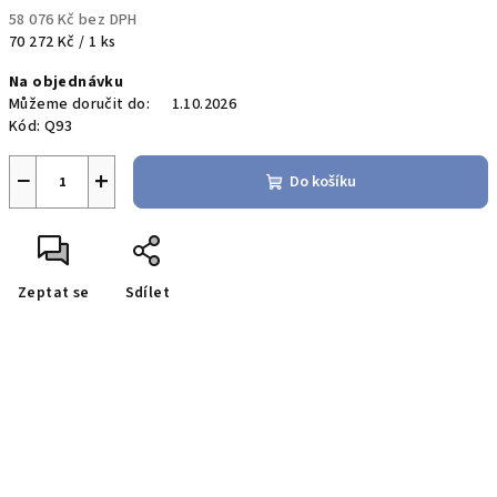
58 076 Kč bez DPH
Měrná
70 272 Kč / 1 ks
cena:
Na objednávku
Můžeme doručit do:
1.10.2026
Kód:
Q93
−
+
Do košíku
Zeptat se
Sdílet