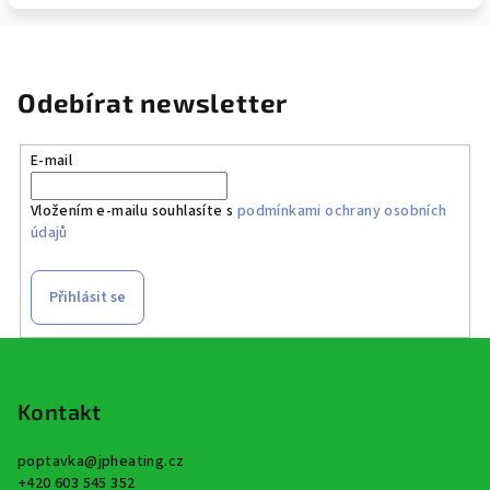
Odebírat newsletter
E-mail
Vložením e-mailu souhlasíte s
podmínkami ochrany osobních
údajů
Přihlásit se
Z
á
p
Kontakt
a
poptavka
@
jpheating.cz
t
+420 603 545 352