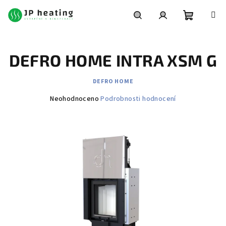
Přejít
na
obsah
Nákupní
Hledat
Přihlášení
DEFRO HOME INTRA XSM G
košík
DEFRO HOME
Průměrné
Neohodnoceno
Podrobnosti hodnocení
hodnocení
produktu
je
0,0
z
5
hvězdiček.