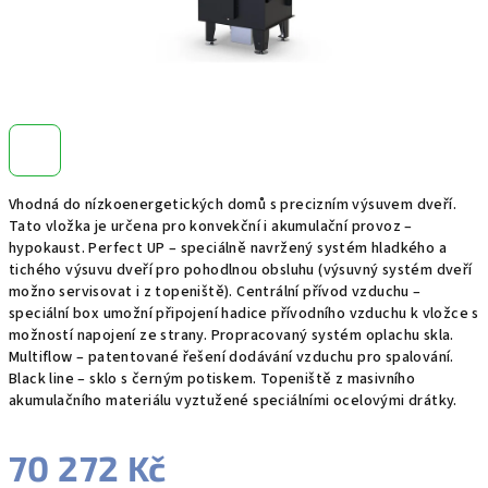
Vhodná do nízkoenergetických domů s precizním výsuvem dveří.
Tato vložka je určena pro konvekční i akumulační provoz –
hypokaust. Perfect UP – speciálně navržený systém hladkého a
tichého výsuvu dveří pro pohodlnou obsluhu (výsuvný systém dveří
možno servisovat i z topeniště). Centrální přívod vzduchu –
speciální box umožní připojení hadice přívodního vzduchu k vložce s
možností napojení ze strany. Propracovaný systém oplachu skla.
Multiflow – patentované řešení dodávání vzduchu pro spalování.
Black line – sklo s černým potiskem. Topeniště z masivního
akumulačního materiálu vyztužené speciálními ocelovými drátky.
70 272 Kč