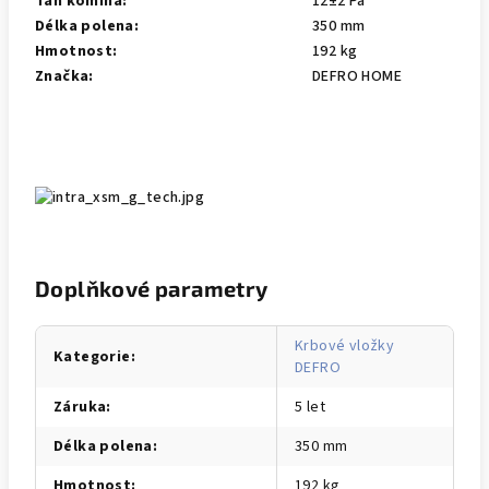
Tah komína:
12±2 Pa
Délka polena:
350 mm
Hmotnost:
192 kg
Značka:
DEFRO HOME
Doplňkové parametry
Krbové vložky
Kategorie
:
DEFRO
Záruka
:
5 let
Délka polena
:
350 mm
Hmotnost
:
192 kg