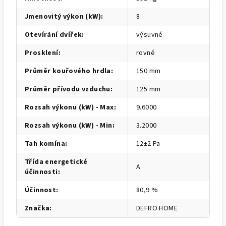
Jmenovitý výkon (kW)
:
8
Otevírání dvířek
:
výsuvné
Prosklení
:
rovné
Průměr kouřového hrdla
:
150 mm
Průměr přívodu vzduchu
:
125 mm
Rozsah výkonu (kW) - Max
:
9.6000
Rozsah výkonu (kW) - Min
:
3.2000
Tah komína
:
12±2 Pa
Třída energetické
A
účinnosti
:
Účinnost
:
80,9 %
Značka
:
DEFRO HOME