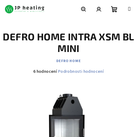
Přejít
na
obsah
Nákupní
Hledat
Přihlášení
DEFRO HOME INTRA XSM BL
košík
MINI
DEFRO HOME
Průměrné
6 hodnocení
Podrobnosti hodnocení
hodnocení
produktu
je
3,7
z
5
hvězdiček.