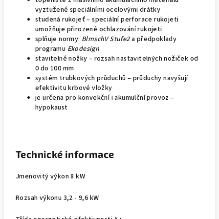
topeniště z masivního akumulačního materiálu
vyztužené speciálními ocelovými drátky
studená rukojeť – speciální perforace rukojeti
umožňuje přirozené ochlazování rukojeti
splňuje normy:
BlmschV Stufe2
a předpoklady
programu
Ekodesign
stavitelné nožky – rozsah nastavitelných nožiček od
0 do 100 mm
systém trubkových průduchů – průduchy navyšují
efektivitu krbové vložky
je určena pro konvekční i akumulční provoz –
hypokaust
Technické informace
Jmenovitý výkon 8 kW
Rozsah výkonu 3,2 - 9,6 kW