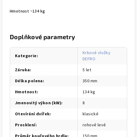
Hmotnost ~134 kg
Doplňkové parametry
Krbové vložky
Kategorie
:
DEFRO
Záruka
:
5 let
Délka polena
:
350 mm
Hmotnost
:
134 kg
Jmenovitý výkon (kW)
:
8
Otevírání dvířek
:
klasické
Prosklení
:
rohové levé
Průměr kouřového hrdla
:
150 mm