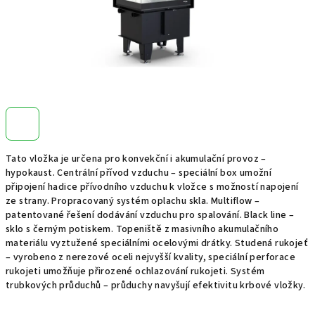
Tato vložka je určena pro konvekční i akumulační provoz –
hypokaust. Centrální přívod vzduchu – speciální box umožní
připojení hadice přívodního vzduchu k vložce s možností napojení
ze strany. Propracovaný systém oplachu skla. Multiflow –
patentované řešení dodávání vzduchu pro spalování. Black line –
sklo s černým potiskem. Topeniště z masivního akumulačního
materiálu vyztužené speciálními ocelovými drátky. Studená rukojeť
– vyrobeno z nerezové oceli nejvyšší kvality, speciální perforace
rukojeti umožňuje přirozené ochlazování rukojeti. Systém
trubkových průduchů – průduchy navyšují efektivitu krbové vložky.