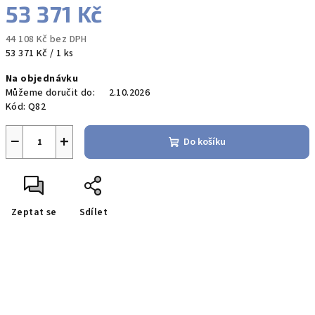
53 371 Kč
44 108 Kč bez DPH
Měrná
53 371 Kč / 1 ks
cena:
Na objednávku
Můžeme doručit do:
2.10.2026
Kód:
Q82
−
+
Do košíku
Zeptat se
Sdílet