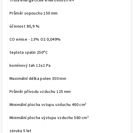
Třída energetické efektivnosti A+
Průměr sopouchu 150 mm
účinnost 80,9 %
CO emise - 13% O2 0,049%
teplota spalin 250°C
komínový tah 12±2 Pa
Maximální délka polen 350 mm
Průměr přívodu vzduchu 125 mm
Minimální plocha vstupu vzduchu 400 cm²
Minimální plocha výstupu vzduchu 560 cm²
záruka 5 let