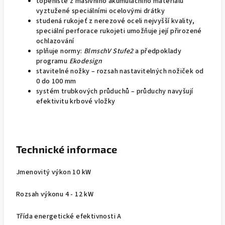
topeniště z masivního akumulačního materiálu
vyztužené speciálními ocelovými drátky
studená rukojeť z nerezové oceli nejvyšší kvality,
speciální perforace rukojeti umožňuje její přirozené
ochlazování
splňuje normy:
BlmschV Stufe2
a předpoklady
programu
Ekodesign
stavitelné nožky – rozsah nastavitelných nožiček od
0 do 100 mm
systém trubkových průduchů – průduchy navyšují
efektivitu krbové vložky
Technické informace
Jmenovitý výkon 10 kW
Rozsah výkonu 4 - 12 kW
Třída energetické efektivnosti A