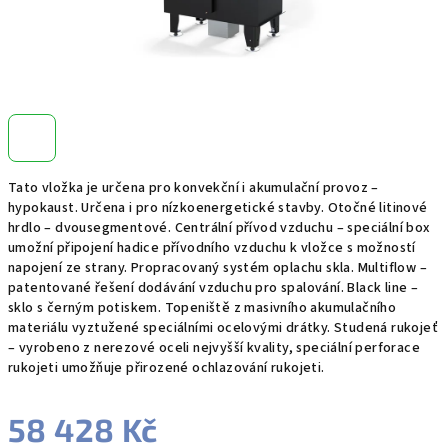
Tato vložka je určena pro konvekční i akumulační provoz –
hypokaust. Určena i pro nízkoenergetické stavby. Otočné litinové
hrdlo – dvousegmentové. Centrální přívod vzduchu – speciální box
umožní připojení hadice přívodního vzduchu k vložce s možností
napojení ze strany. Propracovaný systém oplachu skla. Multiflow –
patentované řešení dodávání vzduchu pro spalování. Black line –
sklo s černým potiskem. Topeniště z masivního akumulačního
materiálu vyztužené speciálními ocelovými drátky. Studená rukojeť
– vyrobeno z nerezové oceli nejvyšší kvality, speciální perforace
rukojeti umožňuje přirozené ochlazování rukojeti.
58 428 Kč