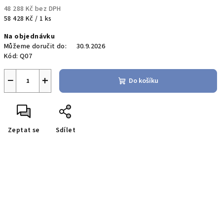
48 288 Kč bez DPH
Měrná
58 428 Kč / 1 ks
cena:
Na objednávku
Můžeme doručit do:
30.9.2026
Kód:
Q07
−
+
Do košíku
Zeptat se
Sdílet