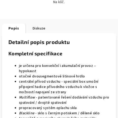
Na klíč.
Popis
Diskuze
Detailní popis produktu
Kompletní specifikace
je určena pro konvekční i akumulační provoz –
hypokaust
otočné dvousegmentové litinové hrdlo
centrální přívod vzduchu - speciální box umožní
připojení hadice přívodního vzduchu k vložce s
možností napojení ze strany
Multiflow
- patentované řešení dodávání vzduchu pro
spalování / dvojité spalování
propracovaný systém oplachu skla
Blackline
- sklo s černým potiskem / dělené sklo