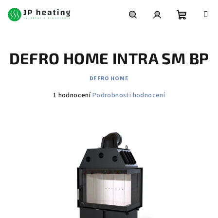
Přejít
na
obsah
Nákupní
Hledat
Přihlášení
DEFRO HOME INTRA SM BP
košík
DEFRO HOME
Průměrné
1 hodnocení
Podrobnosti hodnocení
hodnocení
produktu
je
4,0
z
5
hvězdiček.