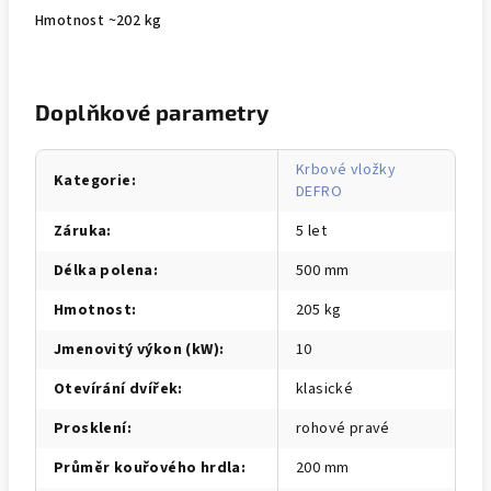
Hmotnost ~202 kg
Doplňkové parametry
Krbové vložky
Kategorie
:
DEFRO
Záruka
:
5 let
Délka polena
:
500 mm
Hmotnost
:
205 kg
Jmenovitý výkon (kW)
:
10
Otevírání dvířek
:
klasické
Prosklení
:
rohové pravé
Průměr kouřového hrdla
:
200 mm