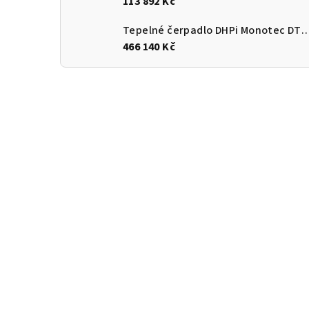
113 892 Kč
Tepelné čerpadlo DHPi Monotec DTi
466 140 Kč