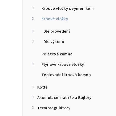
a
n
Krbové vložky s výměníkem
n
Krbové vložky
í
Dle provedení
p
Dle výkonu
a
Peletová kamna
n
Plynové krbové vložky
e
Teplovodní krbová kamna
l
Kotle
Akumulační nádrže a Bojlery
Termoregulátory