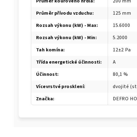
Průměr kouřového hrdla
:
200 mm
Průměr přívodu vzduchu
:
125 mm
Rozsah výkonu (kW) - Max
:
15.6000
Rozsah výkonu (kW) - Min
:
5.2000
Tah komína
:
12±2 Pa
Třída energetické účinnosti
:
A
Účinnost
:
80,1 %
Vícevrstvé prosklení
:
dvojité (
Značka
:
DEFRO H