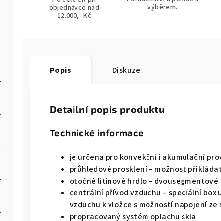
Po celé ČR při
výběrem.
objednávce nad
12.000,- Kč
na pelety
Popis
Diskuze
 kotel na pelety
Detailní popis produktu
 kotel na pelety
Technické informace
 kotel na pelety
je určena pro konvekční i akumulační pr
průhledové prosklení – možnost přikládat
 kotel na pelety
otočné litinové hrdlo – dvousegmentové
centrální přívod vzduchu – speciální box
vzduchu k vložce s možností napojení ze 
 kotel na pelety
propracovaný systém oplachu skla