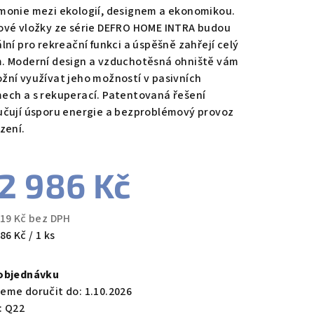
monie mezi ekologií, designem a ekonomikou.
ové vložky ze série DEFRO HOME INTRA budou
lní pro rekreační funkci a úspěšně zahřejí celý
. Moderní design a vzduchotěsná ohniště vám
zdiček.
žní využívat jeho možností v pasivních
ech a s rekuperací. Patentovaná řešení
učují úsporu energie a bezproblémový provoz
ízení.
2 986 Kč
319 Kč bez DPH
ná
86 Kč / 1 ks
a:
objednávku
eme doručit do:
1.10.2026
:
Q22