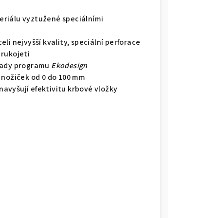
riálu vyztužené speciálními
li nejvyšší kvality, speciální perforace
rukojeti
lady programu
Ekodesign
 nožiček od 0 do 100 mm
avyšují efektivitu krbové vložky