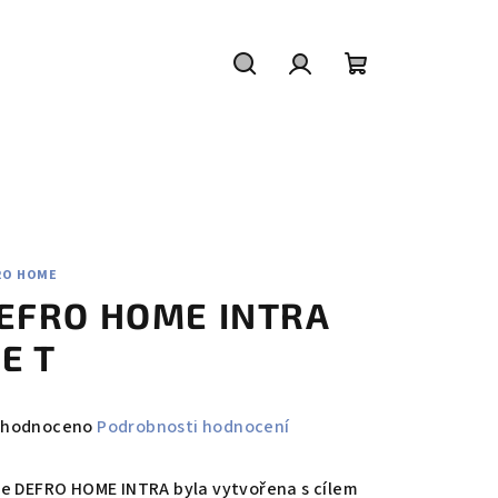
Hledat
Přihlášení
Nákupní
košík
RO HOME
EFRO HOME INTRA
E T
měrné
hodnoceno
Podrobnosti hodnocení
nocení
duktu
ie DEFRO HOME INTRA byla vytvořena s cílem