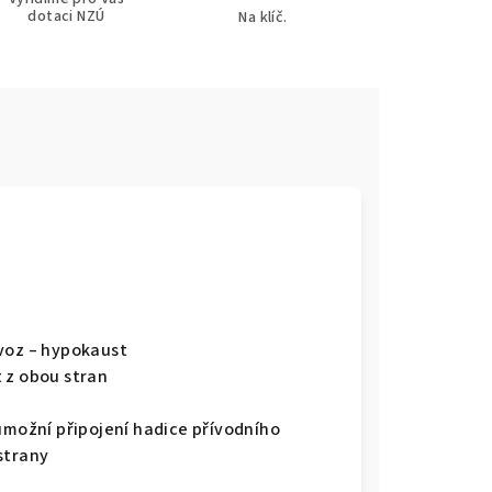
dotaci NZÚ
Na klíč.
ovoz – hypokaust
 z obou stran
 umožní připojení hadice přívodního
strany