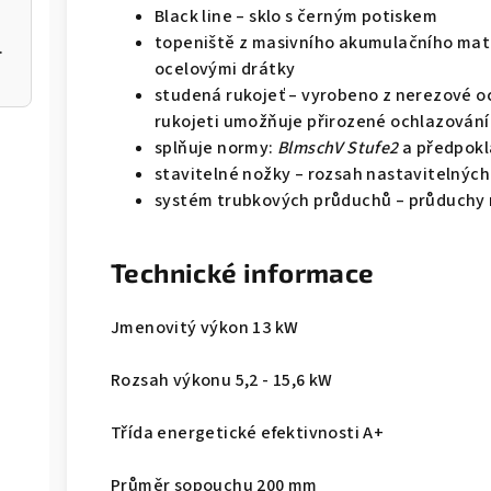
Black line – sklo s černým potiskem
topeniště z masivního akumulačního mate
 200 12kW
ocelovými drátky
studená rukojeť – vyrobeno z nerezové oce
rukojeti umožňuje přirozené ochlazování 
splňuje normy:
BlmschV Stufe2
a předpok
stavitelné nožky – rozsah nastavitelných
systém trubkových průduchů – průduchy n
Technické informace
Jmenovitý výkon 13 kW
Rozsah výkonu 5,2 - 15,6 kW
Třída energetické efektivnosti A+
Průměr sopouchu 200 mm