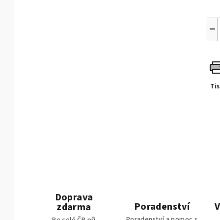
−
Ti
ládáním
Doprava
Poradenství
V
zdarma
Poradenství a pomoc s