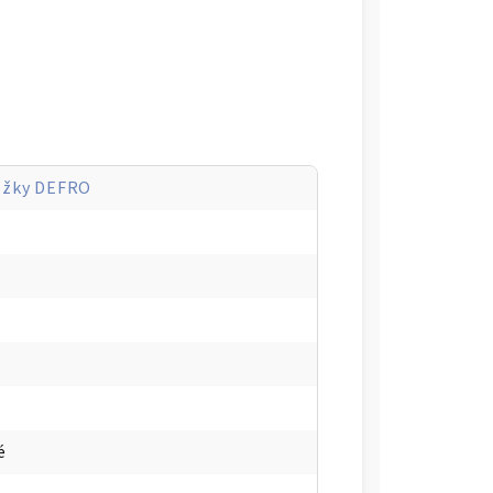
ožky DEFRO
é