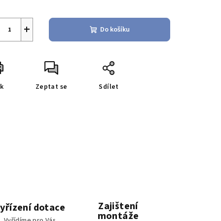
+
Do košíku
sk
Zeptat se
Sdílet
Zajištení
yřízení dotace
montáže
Vyřídíme pro Vás