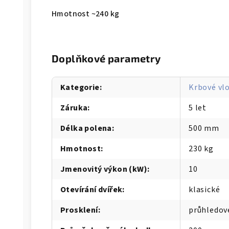
Hmotnost ~240 kg
Doplňkové parametry
Kategorie
:
Krbové vl
Záruka
:
5 let
Délka polena
:
500 mm
Hmotnost
:
230 kg
Jmenovitý výkon (kW)
:
10
Otevírání dvířek
:
klasické
Prosklení
:
průhledov