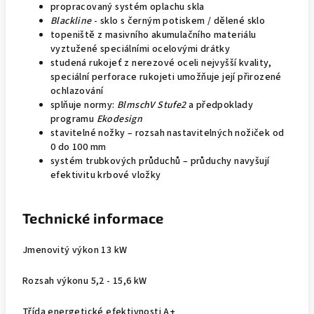
propracovaný systém oplachu skla
Blackline
- sklo s černým potiskem / dělené sklo
topeniště z masivního akumulačního materiálu
vyztužené speciálními ocelovými drátky
studená rukojeť z nerezové oceli nejvyšší kvality,
speciální perforace rukojeti umožňuje její přirozené
ochlazování
splňuje normy:
BlmschV Stufe2
a předpoklady
programu
Ekodesign
stavitelné nožky – rozsah nastavitelných nožiček od
0 do 100 mm
systém trubkových průduchů – průduchy navyšují
efektivitu krbové vložky
Technické informace
Jmenovitý výkon 13 kW
Rozsah výkonu 5,2 - 15,6 kW
Třída energetické efektivnosti A+