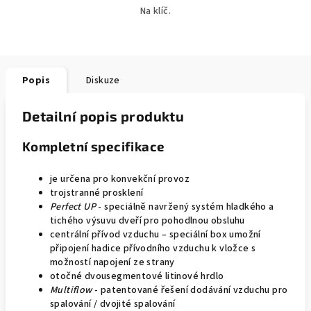
Na klíč.
Popis
Diskuze
Detailní popis produktu
Kompletní specifikace
je určena pro konvekční provoz
trojstranné prosklení
Perfect UP
- speciálně navržený systém hladkého a
tichého výsuvu dveří pro pohodlnou obsluhu
centrální přívod vzduchu – speciální box umožní
připojení hadice přívodního vzduchu k vložce s
možností napojení ze strany
otočné dvousegmentové litinové hrdlo
Multiflow
- patentované řešení dodávání vzduchu pro
spalování / dvojité spalování