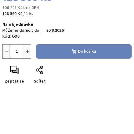
106 248 Kč bez DPH
Měrná
128 560 Kč / 1 ks
cena:
Na objednávku
Můžeme doručit do:
30.9.2026
Kód:
Q30
−
+
Do košíku
Zeptat se
Sdílet