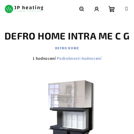
Přejít
na
obsah
Nákupní
Hledat
Přihlášení
DEFRO HOME INTRA ME C G
košík
DEFRO HOME
Průměrné
1 hodnocení
Podrobnosti hodnocení
hodnocení
produktu
je
4,0
z
5
hvězdiček.