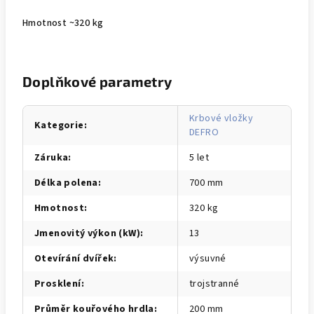
Hmotnost ~320 kg
Doplňkové parametry
Krbové vložky
Kategorie
:
DEFRO
Záruka
:
5 let
Délka polena
:
700 mm
Hmotnost
:
320 kg
Jmenovitý výkon (kW)
:
13
Otevírání dvířek
:
výsuvné
Prosklení
:
trojstranné
Průměr kouřového hrdla
:
200 mm