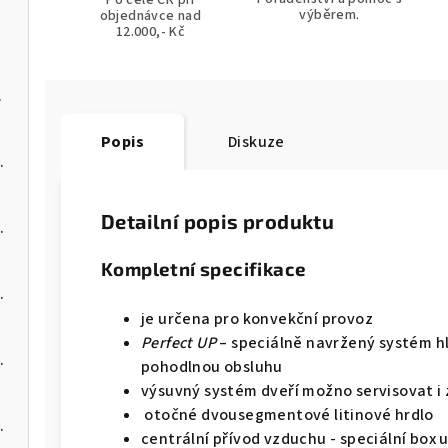
Po celé ČR při
výběrem.
objednávce nad
12.000,- Kč
na pelety
Popis
Diskuze
 kotel na pelety
Detailní popis produktu
 kotel na pelety
Kompletní specifikace
 kotel na pelety
je určena pro konvekční provoz
Perfect UP
– speciálně navržený systém h
 kotel na pelety
pohodlnou obsluhu
výsuvný systém dveří možno servisovat i 
otočné dvousegmentové litinové hrdlo
 kotel na pelety
centrální přívod vzduchu - speciální box 