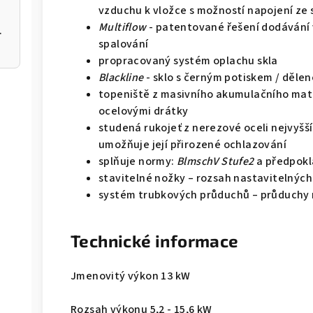
vzduchu k vložce s možností napojení ze 
Multiflow
- patentované řešení dodávání 
 200 12kW
spalování
propracovaný systém oplachu skla
Blackline
- sklo s černým potiskem / dělen
topeniště z masivního akumulačního mate
ocelovými drátky
studená rukojeť z nerezové oceli nejvyšší 
umožňuje její přirozené ochlazování
splňuje normy:
BlmschV Stufe2
a předpok
stavitelné nožky – rozsah nastavitelných
systém trubkových průduchů – průduchy n
Technické informace
Jmenovitý výkon 13 kW
Rozsah výkonu 5,2 - 15,6 kW