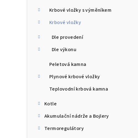
a
n
Krbové vložky s výměníkem
n
Krbové vložky
í
Dle provedení
p
Dle výkonu
a
Peletová kamna
n
Plynové krbové vložky
e
Teplovodní krbová kamna
l
Kotle
Akumulační nádrže a Bojlery
Termoregulátory