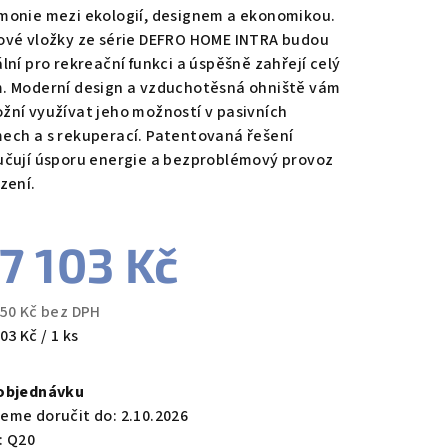
monie mezi ekologií, designem a ekonomikou.
ové vložky ze série DEFRO HOME INTRA budou
lní pro rekreační funkci a úspěšně zahřejí celý
. Moderní design a vzduchotěsná ohniště vám
zdiček.
žní využívat jeho možností v pasivních
ech a s rekuperací. Patentovaná řešení
učují úsporu energie a bezproblémový provoz
ízení.
7 103 Kč
250 Kč bez DPH
ná
03 Kč / 1 ks
a:
objednávku
eme doručit do:
2.10.2026
:
Q20