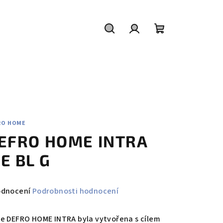
Hledat
Přihlášení
Nákupní
košík
RO HOME
EFRO HOME INTRA
E BL G
měrné
odnocení
Podrobnosti hodnocení
nocení
duktu
ie DEFRO HOME INTRA byla vytvořena s cílem