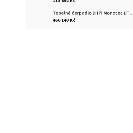
113 892 Kč
Tepelné čerpadlo DHPi Monotec DTi
466 140 Kč