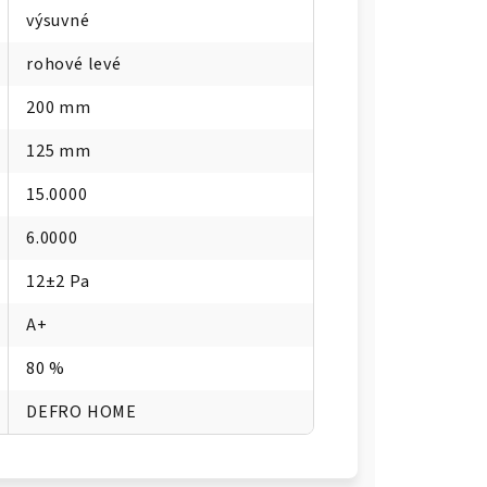
výsuvné
rohové levé
200 mm
125 mm
15.0000
6.0000
12±2 Pa
A+
80 %
DEFRO HOME