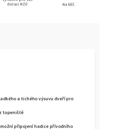
dotaci NZÚ
Na klíč.
ladkého a tichého výsuvu dveří pro
z topeniště
umožní připojení hadice přívodního