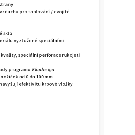
strany
vzduchu pro spalování / dvojité
é sklo
riálu vyztužené speciálními
kvality, speciální perforace rukojeti
lady programu
Ekodesign
 nožiček od 0 do 100 mm
avyšují efektivitu krbové vložky