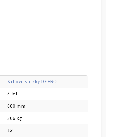
Krbové vložky DEFRO
5 let
680 mm
306 kg
13