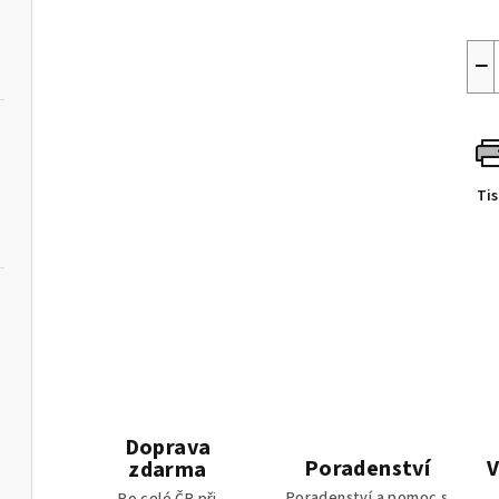
−
Ti
ládáním
Doprava
Poradenství
V
zdarma
Poradenství a pomoc s