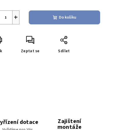
+
Do košíku
sk
Zeptat se
Sdílet
Zajištení
yřízení dotace
montáže
Vyřídíme pro Vás