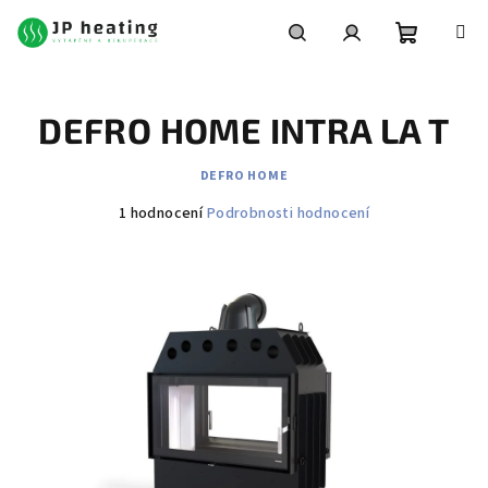
Přejít
na
obsah
Nákupní
Hledat
Přihlášení
DEFRO HOME INTRA LA T
košík
DEFRO HOME
Průměrné
1 hodnocení
Podrobnosti hodnocení
hodnocení
produktu
je
4,0
z
5
hvězdiček.