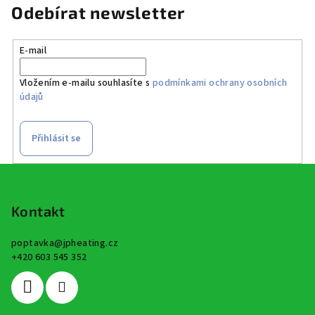
Odebírat newsletter
E-mail
Vložením e-mailu souhlasíte s
podmínkami ochrany osobních
údajů
Přihlásit se
Z
á
p
Kontakt
a
poptavka
@
jpheating.cz
t
+420 603 545 352
í