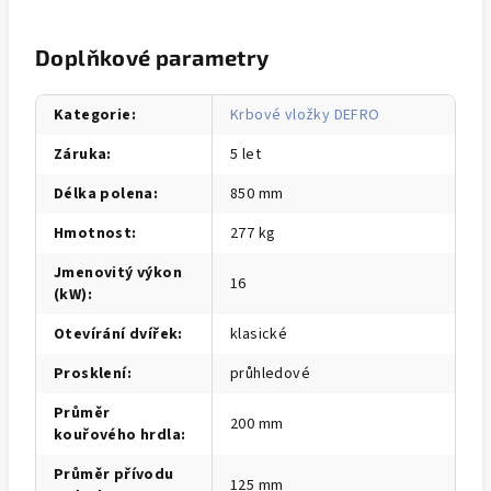
Doplňkové parametry
Kategorie
:
Krbové vložky DEFRO
Záruka
:
5 let
Délka polena
:
850 mm
Hmotnost
:
277 kg
Jmenovitý výkon
16
(kW)
:
Otevírání dvířek
:
klasické
Prosklení
:
průhledové
Průměr
200 mm
kouřového hrdla
:
Průměr přívodu
125 mm