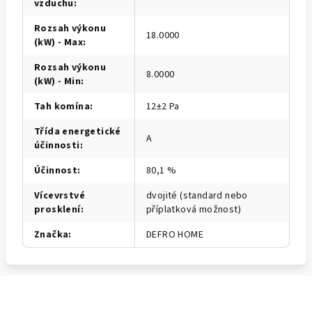
vzduchu
:
Rozsah výkonu
18.0000
(kW) - Max
:
Rozsah výkonu
8.0000
(kW) - Min
:
Tah komína
:
12±2 Pa
Třída energetické
A
účinnosti
:
Účinnost
:
80,1 %
Vícevrstvé
dvojité (standard nebo
prosklení
:
příplatková možnost)
Značka
:
DEFRO HOME