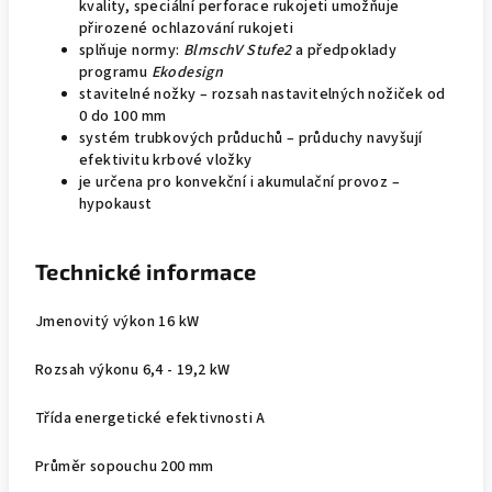
kvality, speciální perforace rukojeti umožňuje
přirozené ochlazování rukojeti
splňuje normy:
BlmschV Stufe2
a předpoklady
programu
Ekodesign
stavitelné nožky – rozsah nastavitelných nožiček od
0 do 100 mm
systém trubkových průduchů – průduchy navyšují
efektivitu krbové vložky
je určena pro konvekční i akumulační provoz –
hypokaust
Technické informace
Jmenovitý výkon 16 kW
Rozsah výkonu 6,4 - 19,2 kW
Třída energetické efektivnosti A
Průměr sopouchu 200 mm