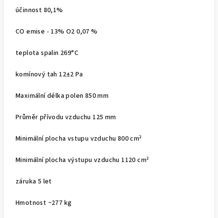
účinnost 80,1%
CO emise - 13% O2 0,07 %
teplota spalin 269°C
komínový tah 12±2 Pa
Maximální délka polen 850 mm
Průměr přívodu vzduchu 125 mm
Minimální plocha vstupu vzduchu 800 cm²
Minimální plocha výstupu vzduchu 1120 cm²
záruka 5 let
Hmotnost ~277 kg