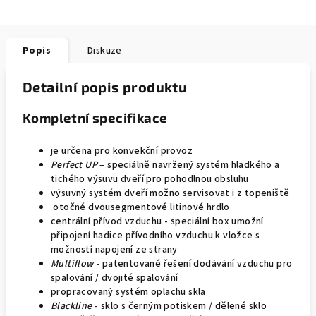
Popis
Diskuze
Detailní popis produktu
Kompletní specifikace
je určena pro konvekční provoz
Perfect UP
– speciálně navržený systém hladkého a
tichého výsuvu dveří pro pohodlnou obsluhu
výsuvný systém dveří možno servisovat i z topeniště
otočné dvousegmentové litinové hrdlo
centrální přívod vzduchu - speciální box umožní
připojení hadice přívodního vzduchu k vložce s
možností napojení ze strany
Multiflow
- patentované řešení dodávání vzduchu pro
spalování / dvojité spalování
propracovaný systém oplachu skla
Blackline
- sklo s černým potiskem / dělené sklo