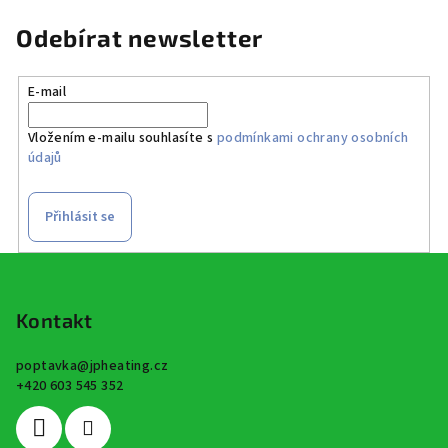
Odebírat newsletter
E-mail
Vložením e-mailu souhlasíte s
podmínkami ochrany osobních
údajů
Přihlásit se
Z
á
p
Kontakt
a
poptavka
@
jpheating.cz
t
+420 603 545 352
í