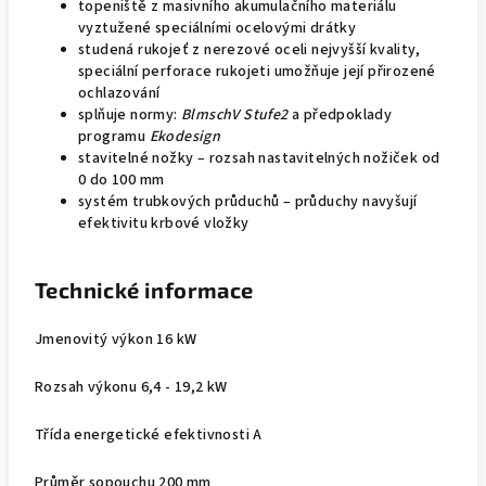
topeniště z masivního akumulačního materiálu
vyztužené speciálními ocelovými drátky
studená rukojeť z nerezové oceli nejvyšší kvality,
speciální perforace rukojeti umožňuje její přirozené
ochlazování
splňuje normy:
BlmschV Stufe2
a předpoklady
programu
Ekodesign
stavitelné nožky – rozsah nastavitelných nožiček od
0 do 100 mm
systém trubkových průduchů – průduchy navyšují
efektivitu krbové vložky
Technické informace
Jmenovitý výkon 16 kW
Rozsah výkonu 6,4 - 19,2 kW
Třída energetické efektivnosti A
Průměr sopouchu 200 mm