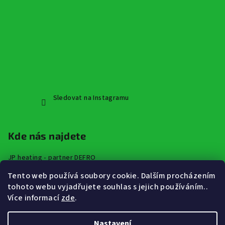
Sledovat na Instagramu
Kde nás najdete
JP heating - partner DEFRO
Špindlerova třída 672,
Tento web používá soubory cookie. Dalším procházením
413 01 Roudnice nad Labem
tohoto webu vyjadřujete souhlas s jejich používáním..
Více informací
zde
.
Nastavení