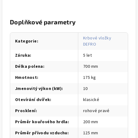
Doplňkové parametry
Krbové vložky
Kategorie
:
DEFRO
Záruka
:
5 let
Délka polena
:
700 mm
Hmotnost
:
175 kg
Jmenovitý výkon (kW)
:
10
Otevírání dvířek
:
klasické
Prosklení
:
rohové pravé
Průměr kouřového hrdla
:
200 mm
Průměr přívodu vzduchu
:
125 mm