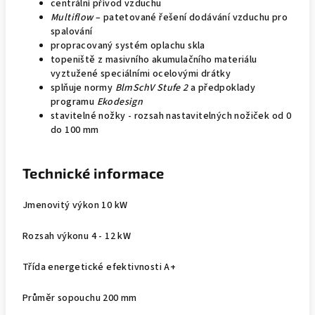
centrální přívod vzduchu
Multiflow
– patetované řešení dodávání vzduchu pro
spalování
propracovaný systém oplachu skla
topeniště z masivního akumulačního materiálu
vyztužené speciálními ocelovými drátky
splňuje normy
BlmSchV Stufe 2
a předpoklady
programu
Ekodesign
stavitelné nožky - rozsah nastavitelných nožiček od 0
do 100 mm
Technické informace
Jmenovitý výkon 10 kW
Rozsah výkonu 4 - 12 kW
Třída energetické efektivnosti A+
Průměr sopouchu 200 mm