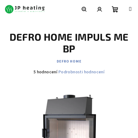
Přejít
na
obsah
Nákupní
Hledat
Přihlášení
DEFRO HOME IMPULS ME
košík
BP
DEFRO HOME
Průměrné
5 hodnocení
Podrobnosti hodnocení
hodnocení
produktu
je
4,2
z
5
hvězdiček.