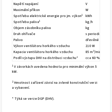
Napětí napájení
V
230
Maximální příkon
W
583
1
Spotřeba elektrické energie pro jm. výkon
kWh
0,175 
1
Spotřeba paliva
kg/h
2,16 (1
Objem zásobníku paliva
kg
30 (26)
Druh ohřívače
s periodickým s
Palivo
dřevěné pelety
Výkon ventilátoru horkého vzduchu
210 W
3
Kapacia ventilátoru horkého vzduchu
85 m
/min
Podíl výstupu DHV na distribuci vzduchu*
cca 60 %
1
V závorkách uvedena hodnota pro minimální výkon 5
kW.
2
Hmotnost zařízení závisí na zvlené konstrukční verzi
a vybavení.
* Týká se verze DGP (DHV).