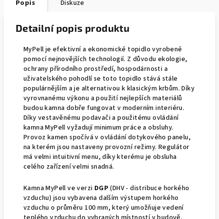
Popis
Diskuze
Detailní popis produktu
MyPell je efektivní a ekonomické topidlo vyrobené
pomocí nejnovějších technologií. Z důvodu ekologie,
ochrany přírodního prostředí, hospodárnosti a
uživatelského pohodlí se toto topidlo stává stále
populárnějším a je alternativou k klasickým krbům. Díky
vyrovnanému výkonu a použití nejlepších materiálů
budou kamna dobře fungovat v moderním interiéru.
Díky vestavěnému podavači a použitému ovládání
kamna MyPell vyžadují minimum práce a obsluhy.
Provoz kamen spočívá v ovládání dotykového panelu,
na kterém jsou nastaveny provozní režimy. Regulátor
má velmi intuitivní menu, díky kterému je obsluha
celého zařízení velmi snadná.
Kamna MyPell ve verzi
DGP
(DHV - distribuce horkého
vzduchu) jsou vybavena dalším výstupem horkého
vzduchu o průměru 100 mm, který umožňuje vedení
teplého vzduchu do vybraných místností v budově.