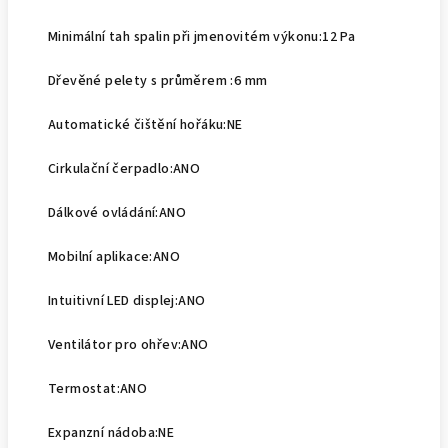
Minimální tah spalin při jmenovitém výkonu:
12 Pa
Dřevěné pelety s průměrem :
6 mm
Automatické čištění hořáku:
NE
Cirkulační čerpadlo:
ANO
Dálkové ovládání:
ANO
Mobilní aplikace:
ANO
Intuitivní LED displej:
ANO
Ventilátor pro ohřev:
ANO
Termostat:
ANO
Expanzní nádoba:
NE