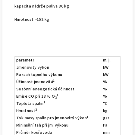
kapacita nádrže paliva 30 kg
Hmotnost ~152 kg
parametr
m. j.
hodno
Jmenovitý výkon
kW
9
Rozsah topného výkonu
kW
5-9
1
Účinnost jmenovitá
%
90,9 (9
Sezónní eneegetická účinnost
%
85,5
1
Emise CO při 13 % O
%
0,0058
2
1
Teplota spalin
°C
138,0 (
2
Hmotnost
kg
150
1
Tok masy spalin pro jmenovitý výkon
g/s
7,0 (3,
Minimální tah při jm. výkonu
Pa
12
Průměr kouřovodu
mm
80