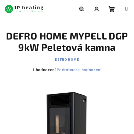
Přejít
na
obsah
Nákupní
Hledat
Přihlášení
DEFRO HOME MYPELL DGP
košík
9kW Peletová kamna
DEFRO HOME
Průměrné
1 hodnocení
Podrobnosti hodnocení
hodnocení
produktu
je
4,0
z
5
hvězdiček.