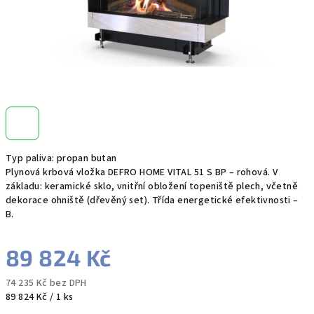
Typ paliva: propan butan
Plynová krbová vložka DEFRO HOME VITAL 51 S BP – rohová. V
základu: keramické sklo, vnitřní obložení topeniště plech, včetně
dekorace ohniště (dřevěný set). Třída energetické efektivnosti –
B.
89 824 Kč
74 235 Kč bez DPH
Měrná
89 824 Kč / 1 ks
cena: