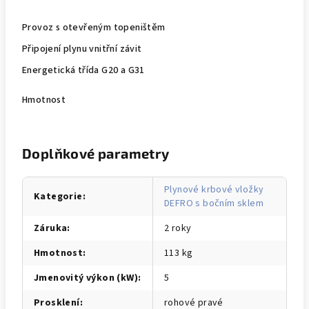
Provoz s otevřeným topeništěm
Připojení plynu vnitřní závit
Energetická třída G20 a G31
Hmotnost
Doplňkové parametry
Plynové krbové vložky
Kategorie
:
DEFRO s bočním sklem
Záruka
:
2 roky
Hmotnost
:
113 kg
Jmenovitý výkon (kW)
:
5
Prosklení
:
rohové pravé