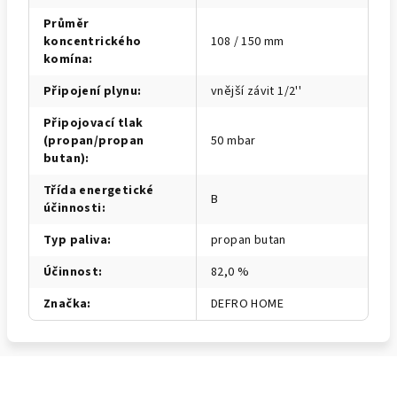
Průměr
koncentrického
108 / 150 mm
komína
:
Připojení plynu
:
vnější závit 1/2''
Připojovací tlak
(propan/propan
50 mbar
butan)
:
Třída energetické
B
účinnosti
:
Typ paliva
:
propan butan
Účinnost
:
82,0 %
Značka
:
DEFRO HOME