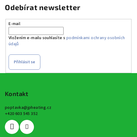
Odebírat newsletter
E-mail
Vložením e-mailu souhlasíte s
podmínkami ochrany osobních
údajů
Přihlásit se
Z
á
p
Kontakt
a
poptavka
@
jpheating.cz
t
+420 603 545 352
í