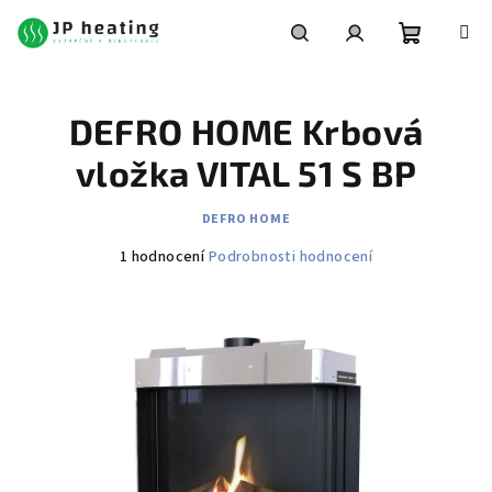
Přejít
na
obsah
Nákupní
Hledat
Přihlášení
DEFRO HOME Krbová
košík
vložka VITAL 51 S BP
DEFRO HOME
Průměrné
1 hodnocení
Podrobnosti hodnocení
hodnocení
produktu
je
4,0
z
5
hvězdiček.