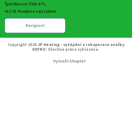
Špindlerova třída 672,
413 01 Roudnice nad Labem
Copyright 2026
JP Heating - vytápění a rekuperace značky
DEFRO
. Všechna práva vyhrazena.
Vytvořil Shoptet