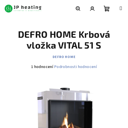
Přejít
na
obsah
Nákupní
Hledat
Přihlášení
DEFRO HOME Krbová
košík
vložka VITAL 51 S
DEFRO HOME
Průměrné
1 hodnocení
Podrobnosti hodnocení
hodnocení
produktu
je
5,0
z
5
hvězdiček.