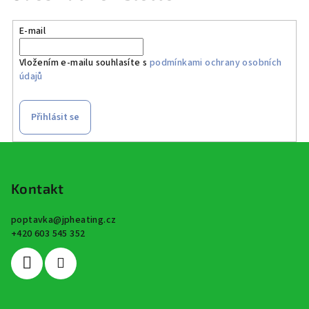
E-mail
Vložením e-mailu souhlasíte s
podmínkami ochrany osobních
údajů
Přihlásit se
Z
á
p
Kontakt
a
poptavka
@
jpheating.cz
t
+420 603 545 352
í