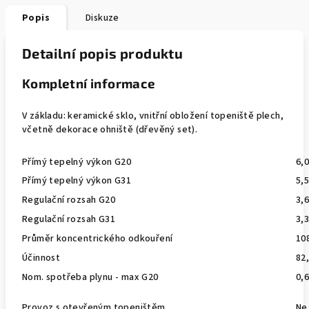
Popis
Diskuze
Detailní popis produktu
Kompletní informace
V základu: keramické sklo, vnitřní obložení topeniště plech,
včetně dekorace ohniště (dřevěný set).
Přímý tepelný výkon G20
6,
Přímý tepelný výkon G31
5,
Regulační rozsah G20
3,6
Regulační rozsah G31
3,3
Průměr koncentrického odkouření
10
Účinnost
82
Nom. spotřeba plynu - max G20
0,
Provoz s otevřeným topeništěm
Ne