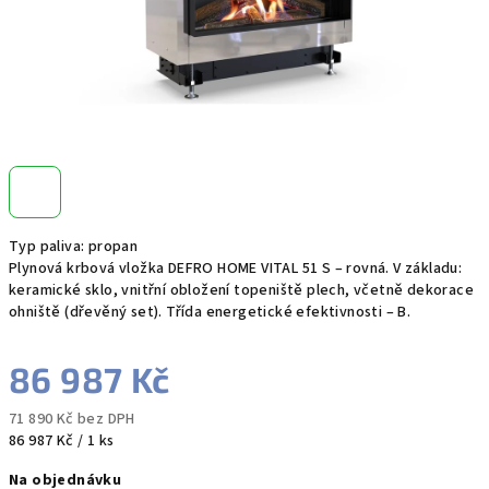
Typ paliva: propan
Plynová krbová vložka DEFRO HOME VITAL 51 S – rovná. V základu:
keramické sklo, vnitřní obložení topeniště plech, včetně dekorace
ohniště (dřevěný set). Třída energetické efektivnosti – B.
86 987 Kč
71 890 Kč bez DPH
Měrná
86 987 Kč / 1 ks
cena:
Na objednávku