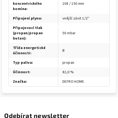
koncentrického
108 / 150 mm
komína
:
Připojení plynu
:
vnější závit 1/2''
Připojovací tlak
(propan/propan
50 mbar
butan)
:
Třída energetické
B
účinnosti
:
Typ paliva
:
propan
Účinnost
:
82,0 %
Značka
:
DEFRO HOME
Odebírat newsletter