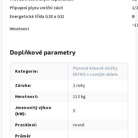
Připojení plynu vnitřní závit
1/
Energetická třída G20 a G31
B
~1
Hmotnost
Doplňkové parametry
Plynové krbové vložky
Kategorie
:
DEFRO s rovným sklem
Záruka
:
2 roky
Hmotnost
:
113 kg
Jmenovitý výkon
5
(kW)
:
Prosklení
:
rovné
Průměr