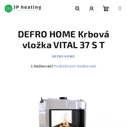
Přejít
na
obsah
Nákupní
Hledat
Přihlášení
DEFRO HOME Krbová
košík
vložka VITAL 37 S T
DEFRO HOME
Průměrné
1 hodnocení
Podrobnosti hodnocení
hodnocení
produktu
je
4,0
z
5
hvězdiček.