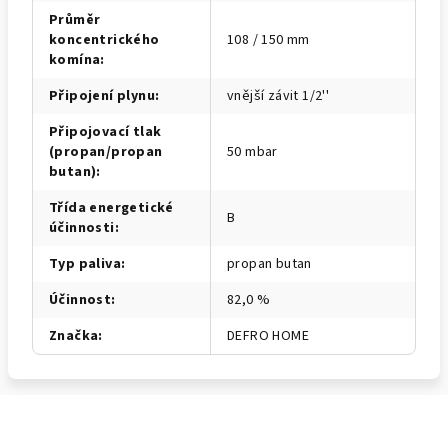
Průměr
koncentrického
108 / 150 mm
komína
:
Připojení plynu
:
vnější závit 1/2''
Připojovací tlak
(propan/propan
50 mbar
butan)
:
Třída energetické
B
účinnosti
:
Typ paliva
:
propan butan
Účinnost
:
82,0 %
Značka
:
DEFRO HOME