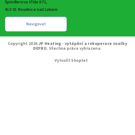
Špindlerova třída 672,
413 01 Roudnice nad Labem
Copyright 2026
JP Heating - vytápění a rekuperace značky
DEFRO
. Všechna práva vyhrazena.
Vytvořil Shoptet