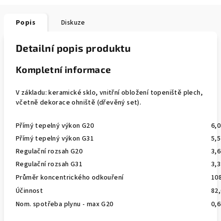
Popis
Diskuze
Detailní popis produktu
Kompletní informace
V základu: keramické sklo, vnitřní obložení topeniště plech,
včetně dekorace ohniště (dřevěný set).
Přímý tepelný výkon G20
6,
Přímý tepelný výkon G31
5,
Regulační rozsah G20
3,6
Regulační rozsah G31
3,3
Průměr koncentrického odkouření
10
Účinnost
82
Nom. spotřeba plynu - max G20
0,