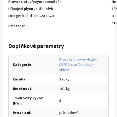
Provoz s otevřeným topeništěm
Ne
Připojení plynu vnitřní závit
1/2
Energetická třída G20 a G31
B
~1
Hmotnost
Doplňkové parametry
Plynové krbové vložky
Kategorie
:
DEFRO s průhledovým
sklem
Záruka
:
2 roky
Hmotnost
:
101 kg
Jmenovitý výkon
5
(kW)
:
Prosklení
:
průhledové