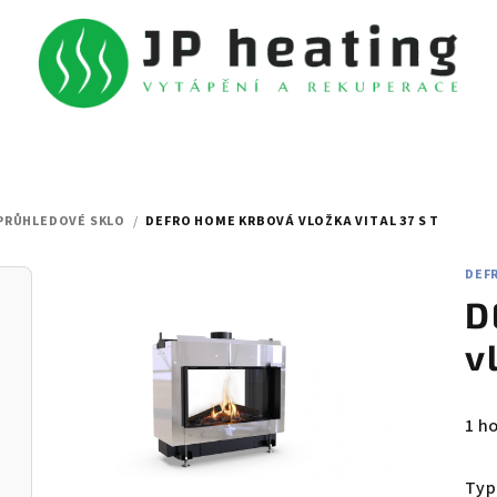
PRŮHLEDOVÉ SKLO
/
DEFRO HOME KRBOVÁ VLOŽKA VITAL 37 S T
DEF
D
v
Prů
1 h
hod
pro
Typ