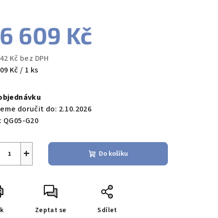
6 609 Kč
zdiček.
842 Kč bez DPH
ná
09 Kč / 1 ks
a:
objednávku
eme doručit do:
2.10.2026
:
QG05-G20
+
Do košíku
sk
Zeptat se
Sdílet