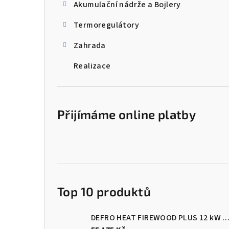
Akumulační nádrže a Bojlery
Termoregulátory
Zahrada
Realizace
Přijímáme online platby
Top 10 produktů
DEFRO HEAT FIREWOOD PLUS 12 kW Kotel na dřevo s ručním přik