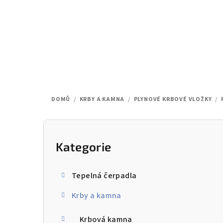
Přejít
na
obsah
DOMŮ
/
KRBY A KAMNA
/
PLYNOVÉ KRBOVÉ VLOŽKY
/
P
o
Kategorie
Přeskočit
kategorie
s
Tepelná čerpadla
t
Krby a kamna
r
Krbová kamna