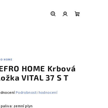
Hledat
Přihlášení
Nákupní
košík
RO HOME
EFRO HOME Krbová
ložka VITAL 37 S T
měrné
odnocení
Podrobnosti hodnocení
nocení
duktu
 paliva: zemní plyn