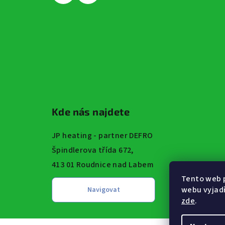
Kde nás najdete
JP heating - partner DEFRO
Špindlerova třída 672,
413 01 Roudnice nad Labem
Tento web 
webu vyjadř
zde
.