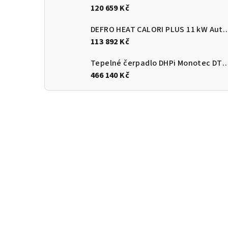
120 659 Kč
DEFRO HEAT CALORI PLUS 11 kW Automatický
113 892 Kč
Tepelné čerpadlo DHPi Monotec DTi
466 140 Kč