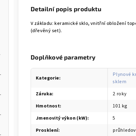
Detailní popis produktu
V základu: keramické sklo, vnitřní obložení to
(dřevěný set).
na pelety
Doplňkové parametry
 kotel na pelety
Plynové k
Kategorie
:
sklem
 kotel na pelety
Záruka
:
2 roky
Hmotnost
:
101 kg
 kotel na pelety
Jmenovitý výkon (kW)
:
5
Prosklení
:
průhledov
 kotel na pelety