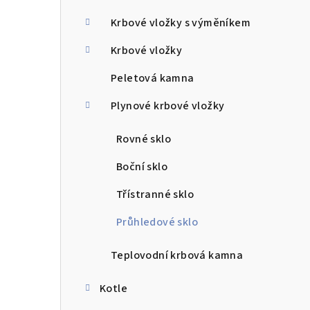
a
n
Krbové vložky s výměníkem
n
Krbové vložky
í
Peletová kamna
p
Plynové krbové vložky
a
Rovné sklo
n
Boční sklo
e
Třístranné sklo
l
Průhledové sklo
Teplovodní krbová kamna
Kotle