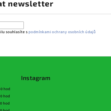
at newsletter
lu souhlasíte s
podmínkami ochrany osobních údajů
Instagram
:30 hod
:30 hod
30 hod
30 hod