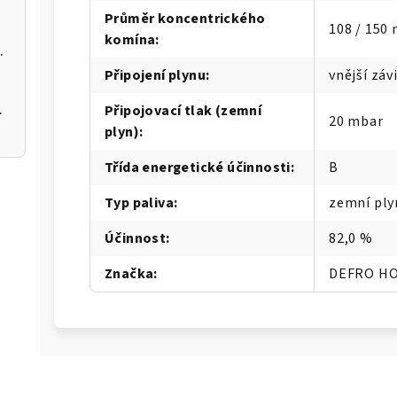
Průměr koncentrického
108 / 150
komína
:
 kotel na pelety
Připojení plynu
:
vnější závi
 200 12kW
Připojovací tlak (zemní
20 mbar
plyn)
:
Třída energetické účinnosti
:
B
Typ paliva
:
zemní ply
Účinnost
:
82,0 %
Značka
:
DEFRO H