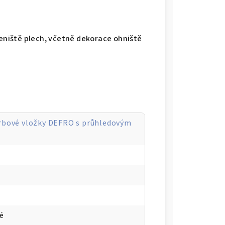
peniště plech, včetně dekorace ohniště
rbové vložky DEFRO s průhledovým
é