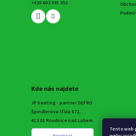
+420 603 545 352
t
Obchod
Podmín
í
Kde nás najdete
JP heating - partner DEFRO
Špindlerova třída 672,
413 01 Roudnice nad Labem
Tento web 
webu vyjadř