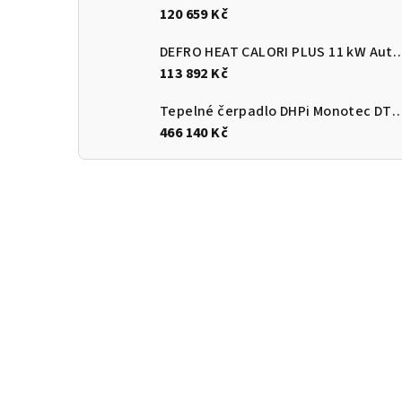
120 659 Kč
DEFRO HEAT CALORI PLUS 11 kW Automatický
113 892 Kč
Tepelné čerpadlo DHPi Monotec DTi
466 140 Kč