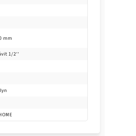
50 mm
ávit 1/2''
r
lyn
 HOME