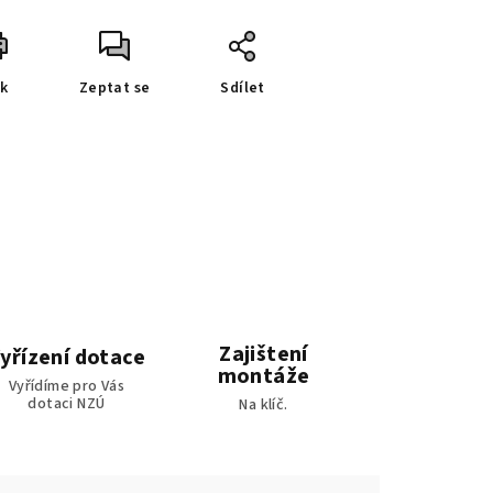
sk
Zeptat se
Sdílet
Zajištení
yřízení dotace
montáže
Vyřídíme pro Vás
dotaci NZÚ
Na klíč.