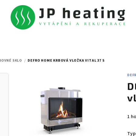
ROVNÉ SKLO
/
DEFRO HOME KRBOVÁ VLOŽKA VITAL 37 S
DEF
D
v
Prů
1 h
hod
pro
Typ