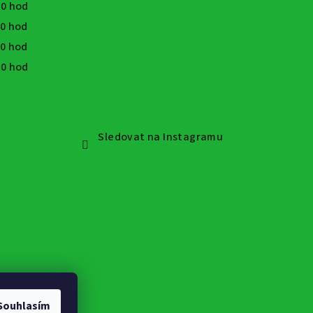
:30 hod
30 hod
30 hod
:30 hod
Sledovat na Instagramu
Souhlasím