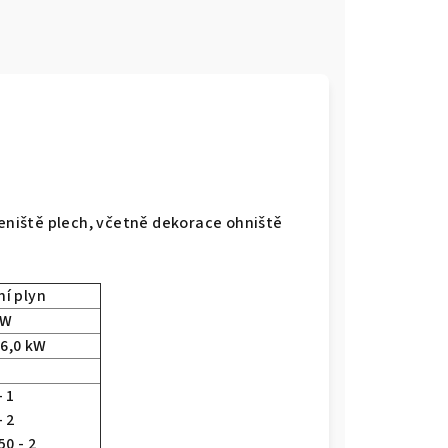
peniště plech, včetně dekorace ohniště
í plyn
kW
 6,0 kW
- 1
- 2
50 - 2