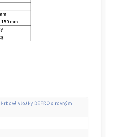
 mm
/ 150 mm
ky
kg
 krbové vložky DEFRO s rovným