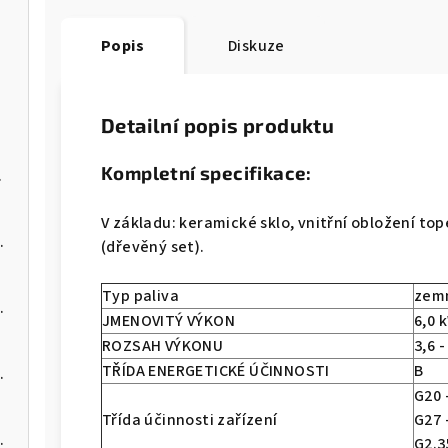
Popis
Diskuze
Detailní popis produktu
Kompletní specifikace:
na pelety
V základu: keramické sklo, vnitřní obložení to
 kotel na pelety
(dřevěný set).
Typ paliva
zemn
 kotel na pelety
JMENOVITÝ VÝKON
6,0 
ROZSAH VÝKONU
3,6 -
TŘÍDA ENERGETICKÉ ÚČINNOSTI
B
 kotel na pelety
G20 
Třída účinnosti zařízení
G27 
 kotel na pelety
G2.3