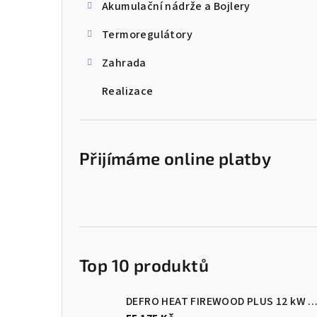
Akumulační nádrže a Bojlery
Termoregulátory
Zahrada
Realizace
Přijímáme online platby
Top 10 produktů
DEFRO HEAT FIREWOOD PLUS 12 kW Kotel na dřevo s ručním přik