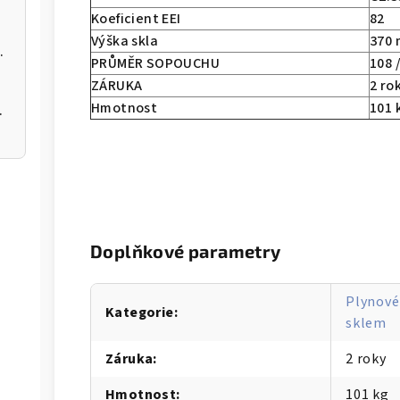
Koeficient EEI
82
Výška skla
370
 kotel na pelety
PRŮMĚR SOPOUCHU
108 
ZÁRUKA
2 ro
Hmotnost
101 
 200 12kW
Doplňkové parametry
Plynové
Kategorie
:
sklem
Záruka
:
2 roky
Hmotnost
:
101 kg