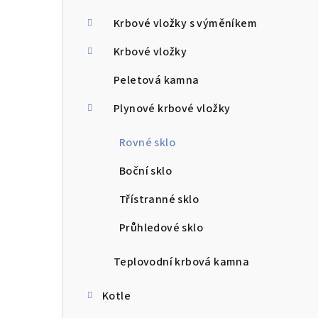
a
n
Krbové vložky s výměníkem
n
Krbové vložky
í
Peletová kamna
p
Plynové krbové vložky
a
Rovné sklo
n
Boční sklo
e
Třístranné sklo
l
Průhledové sklo
Teplovodní krbová kamna
Kotle