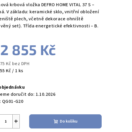
nová krbová vložka DEFRO HOME VITAL 37 S –
ná. V základu: keramické sklo, vnitřní obložení
eniště plech, včetně dekorace ohniště
evěný set). Třída energetické efektivnosti – B.
zdiček.
2 855 Kč
475 Kč bez DPH
ná
55 Kč / 1 ks
a:
objednávku
eme doručit do:
1.10.2026
:
QG01-G20
+
Do košíku