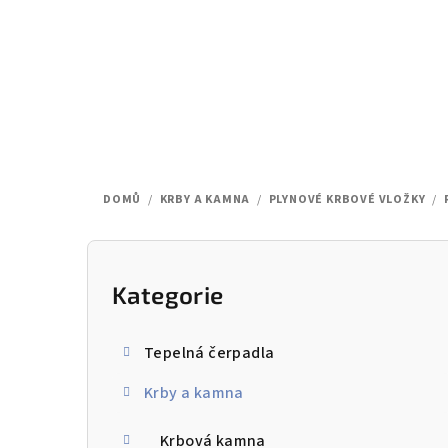
Přejít
na
obsah
DOMŮ
/
KRBY A KAMNA
/
PLYNOVÉ KRBOVÉ VLOŽKY
/
P
o
Kategorie
Přeskočit
kategorie
s
Tepelná čerpadla
t
Krby a kamna
r
Krbová kamna