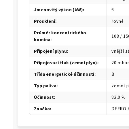
Jmenovitý výkon (kW)
:
6
Prosklení
:
rovné
Průměr koncentrického
108 / 1
komína
:
Připojení plynu
:
vnější z
Připojovací tlak (zemní plyn)
:
20 mba
Třída energetické účinnosti
:
B
Typ paliva
:
zemní p
Účinnost
:
82,0 %
Značka
:
DEFRO