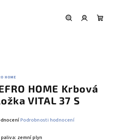
Hledat
Přihlášení
Nákupní
košík
RO HOME
EFRO HOME Krbová
ložka VITAL 37 S
měrné
odnocení
Podrobnosti hodnocení
nocení
duktu
 paliva: zemní plyn