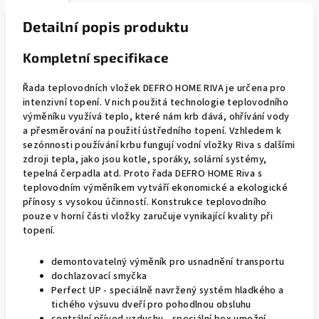
Detailní popis produktu
Kompletní specifikace
Řada teplovodních vložek DEFRO HOME RIVA je určena pro
intenzivní topení. V nich použitá technologie teplovodního
výměníku využívá teplo, které nám krb dává, ohřívání vody
a přesměrování na použití ústředního topení. Vzhledem k
sezónnosti používání krbu fungují vodní vložky Riva s dalšími
zdroji tepla, jako jsou kotle, sporáky, solární systémy,
tepelná čerpadla atd. Proto řada DEFRO HOME Riva s
teplovodním výměníkem vytváří ekonomické a ekologické
přínosy s vysokou účinností. Konstrukce teplovodního
pouze v horní části vložky zaručuje vynikající kvality při
topení.
demontovatelný výměník pro usnadnění transportu
dochlazovací smyčka
Perfect UP - speciálně navržený systém hladkého a
tichého výsuvu dveří pro pohodlnou obsluhu