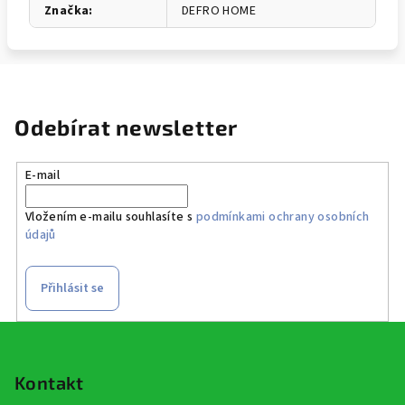
Značka
:
DEFRO HOME
Odebírat newsletter
E-mail
Vložením e-mailu souhlasíte s
podmínkami ochrany osobních
údajů
Přihlásit se
Z
á
p
Kontakt