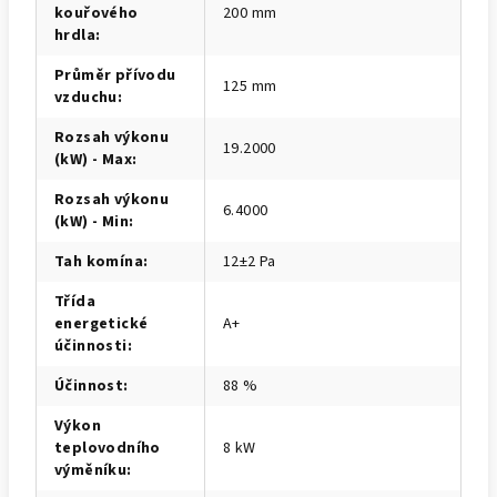
kouřového
200 mm
hrdla
:
Průměr přívodu
125 mm
vzduchu
:
Rozsah výkonu
19.2000
(kW) - Max
:
Rozsah výkonu
6.4000
(kW) - Min
:
Tah komína
:
12±2 Pa
Třída
energetické
A+
účinnosti
:
Účinnost
:
88 %
Výkon
teplovodního
8 kW
výměníku
: