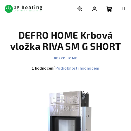
Přejít
na
obsah
Nákupní
Hledat
Přihlášení
DEFRO HOME Krbová
košík
vložka RIVA SM G SHORT
DEFRO HOME
Průměrné
1 hodnocení
Podrobnosti hodnocení
hodnocení
produktu
je
4,0
z
5
hvězdiček.