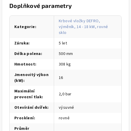
Doplňkové parametry
Krbové vložky DEFRO,
Kategorie
:
výměník, 14 - 18 kW, rovné
sklo
Záruka
:
5 let
Délka polena
:
500 mm
Hmotnost
:
308 kg
Jmenovitý výkon
16
(kW)
:
Maximální
2,0 bar
provozní tlak
:
Otevírání dvířek
:
výsuvné
Prosklení
:
rovné
Průměr