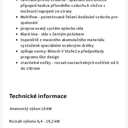
centrální přívod vzduchu - speciální box umožní
připojení hadice přívodního vzduchu k vložce s
možností napojení ze strany
Multiflow - patentované řešení dodávání vzduchu pro
spalování
propracovaný systém oplachu skla
Black line - sklo s černým potiskem
topeniště z masivního akumulačního materiálu
vyztužené speciálními ocelovými drátky
splňuje normy: Blmsch V Stufe2 a předpoklady
programu Eko design
stavitelné nožky - rozsah nastavitelných nožiček od 0
do 100 mm
Technické informace
Jmenovitý výkon 16 kW
Rozsah výkonu 6,4 - 19,2 kW