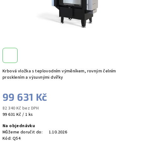
Krbová vložka s teplovodním výměníkem, rovným čelním
prosklením a výsuvnými dvířky
99 631 Kč
82 340 Kč bez DPH
Měrná
99 631 Kč / 1 ks
cena:
Na objednávku
Můžeme doručit do:
1.10.2026
Kód:
Q54