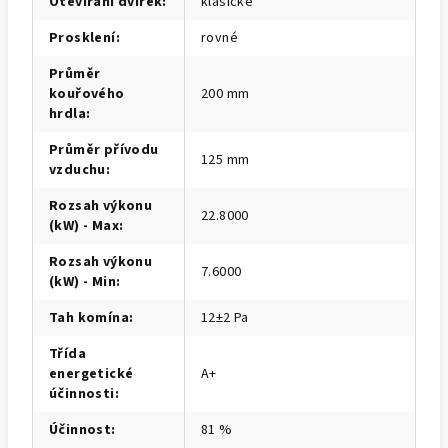
Otevírání dvířek
:
klasické
Prosklení
:
rovné
Průměr
kouřového
200 mm
hrdla
:
Průměr přívodu
125 mm
vzduchu
:
Rozsah výkonu
22.8000
(kW) - Max
:
Rozsah výkonu
7.6000
(kW) - Min
:
Tah komína
:
12±2 Pa
Třída
energetické
A+
účinnosti
:
Účinnost
:
81 %