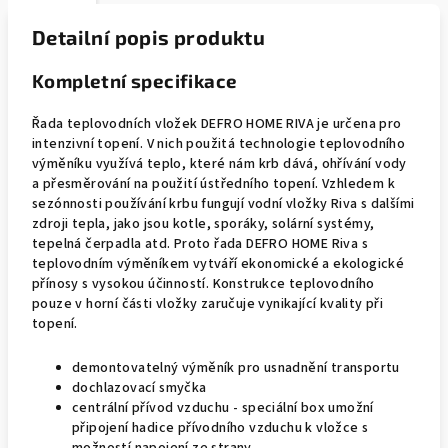
Detailní popis produktu
Kompletní specifikace
Řada teplovodních vložek DEFRO HOME RIVA je určena pro
intenzivní topení. V nich použitá technologie teplovodního
výměníku využívá teplo, které nám krb dává, ohřívání vody
a přesměrování na použití ústředního topení. Vzhledem k
sezónnosti používání krbu fungují vodní vložky Riva s dalšími
zdroji tepla, jako jsou kotle, sporáky, solární systémy,
tepelná čerpadla atd. Proto řada DEFRO HOME Riva s
teplovodním výměníkem vytváří ekonomické a ekologické
přínosy s vysokou účinností. Konstrukce teplovodního
pouze v horní části vložky zaručuje vynikající kvality při
topení.
demontovatelný výměník pro usnadnění transportu
dochlazovací smyčka
centrální přívod vzduchu - speciální box umožní
připojení hadice přívodního vzduchu k vložce s