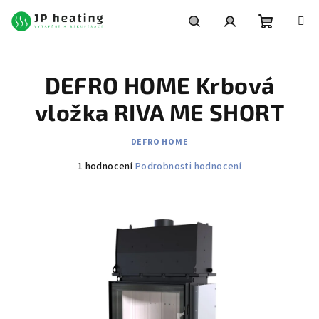
Přejít
na
obsah
Nákupní
Hledat
Přihlášení
DEFRO HOME Krbová
košík
vložka RIVA ME SHORT
DEFRO HOME
Průměrné
1 hodnocení
Podrobnosti hodnocení
hodnocení
produktu
je
5,0
z
5
hvězdiček.