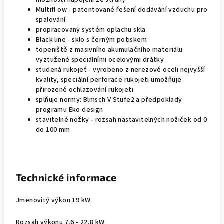
možností napojení ze strany
Multifl ow - patentované řešení dodávání vzduchu pro
spalování
propracovaný systém oplachu skla
Black line - sklo s černým potiskem
topeniště z masivního akumulačního materiálu
vyztužené speciálními ocelovými drátky
studená rukojeť - vyrobeno z nerezové oceli nejvyšší
kvality, speciální perforace rukojeti umožňuje
přirozené ochlazování rukojeti
splňuje normy: Blmsch V Stufe2 a předpoklady
programu Eko design
stavitelné nožky - rozsah nastavitelných nožiček od 0
do 100 mm
Technické informace
Jmenovitý výkon 19 kW
Rozsah výkonu 7,6 - 22,8 kW