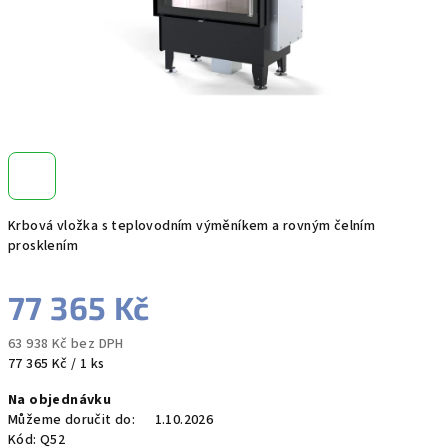
Krbová vložka s teplovodním výměníkem a rovným čelním
prosklením
77 365 Kč
63 938 Kč bez DPH
Měrná
77 365 Kč / 1 ks
cena:
Na objednávku
Můžeme doručit do:
1.10.2026
Kód:
Q52