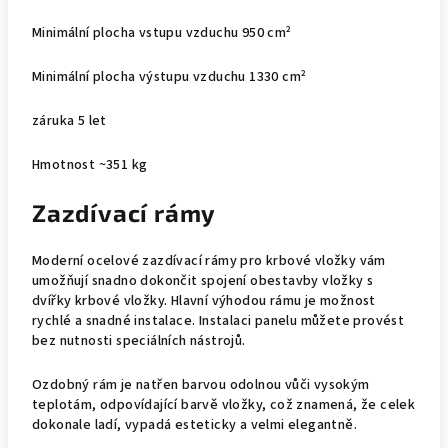
Minimální plocha vstupu vzduchu 950 cm²
Minimální plocha výstupu vzduchu 1330 cm²
záruka 5 let
Hmotnost ~351 kg
Zazdívací rámy
Moderní ocelové zazdívací rámy pro krbové vložky vám
umožňují snadno dokončit spojení obestavby vložky s
dvířky krbové vložky. Hlavní výhodou rámu je možnost
rychlé a snadné instalace. Instalaci panelu můžete provést
bez nutnosti speciálních nástrojů.
Ozdobný rám je natřen barvou odolnou vůči vysokým
teplotám, odpovídající barvě vložky, což znamená, že celek
dokonale ladí, vypadá esteticky a velmi elegantně.