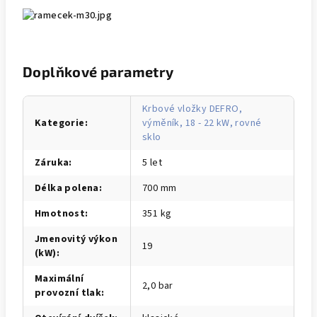
Doplňkové parametry
Krbové vložky DEFRO,
Kategorie
:
výměník, 18 - 22 kW, rovné
sklo
Záruka
:
5 let
Délka polena
:
700 mm
Hmotnost
:
351 kg
Jmenovitý výkon
19
(kW)
:
Maximální
2,0 bar
provozní tlak
: