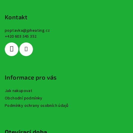
Z
á
p
Kontakt
a
poptavka
@
jpheating.cz
t
+420 603 545 352
í
Informace pro vás
Jak nakupovat
Obchodní podmínky
Podmínky ochrany osobních údajů
Otevírací doba