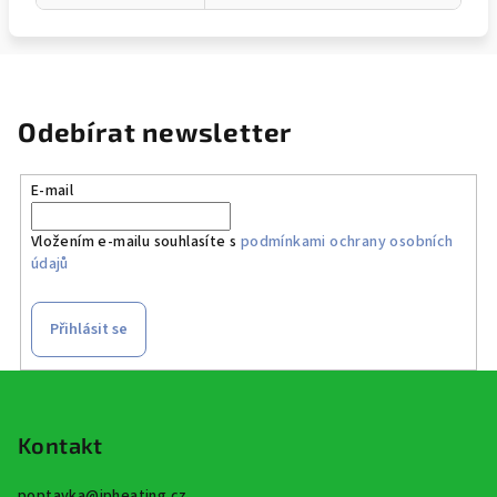
Odebírat newsletter
E-mail
Vložením e-mailu souhlasíte s
podmínkami ochrany osobních
údajů
Přihlásit se
Z
á
p
Kontakt
a
poptavka
@
jpheating.cz