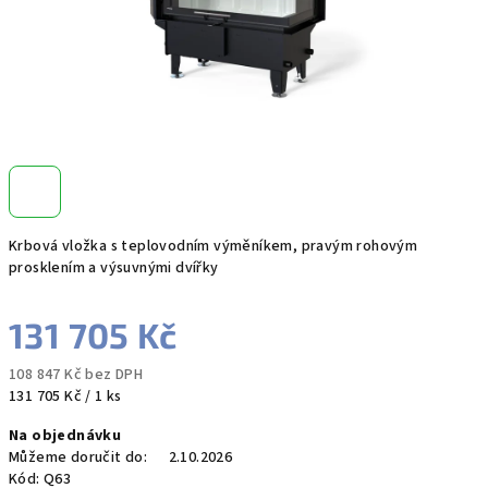
Krbová vložka s teplovodním výměníkem, pravým rohovým
prosklením a výsuvnými dvířky
131 705 Kč
108 847 Kč bez DPH
Měrná
131 705 Kč / 1 ks
cena:
Na objednávku
Můžeme doručit do:
2.10.2026
Kód:
Q63