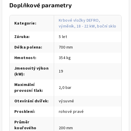
Doplňkové parametry
Krbové vložky DEFRO,
Kategorie
:
výměník, 18 - 22 kW, boční sklo
Záruka
:
5 let
Délka polena
:
700 mm
Hmotnost
:
354 kg
Jmenovitý výkon
19
(kW)
:
Maximální
2,0 bar
provozní tlak
:
Otevírání dvířek
:
výsuvné
Prosklení
:
rohové pravé
Průměr
kouřového
200 mm