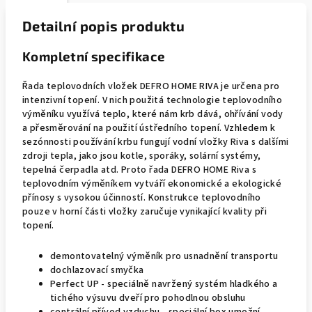
Detailní popis produktu
Kompletní specifikace
Řada teplovodních vložek DEFRO HOME RIVA je určena pro
intenzivní topení. V nich použitá technologie teplovodního
výměníku využívá teplo, které nám krb dává, ohřívání vody
a přesměrování na použití ústředního topení. Vzhledem k
sezónnosti používání krbu fungují vodní vložky Riva s dalšími
zdroji tepla, jako jsou kotle, sporáky, solární systémy,
tepelná čerpadla atd. Proto řada DEFRO HOME Riva s
teplovodním výměníkem vytváří ekonomické a ekologické
přínosy s vysokou účinností. Konstrukce teplovodního
pouze v horní části vložky zaručuje vynikající kvality při
topení.
demontovatelný výměník pro usnadnění transportu
dochlazovací smyčka
Perfect UP - speciálně navržený systém hladkého a
tichého výsuvu dveří pro pohodlnou obsluhu