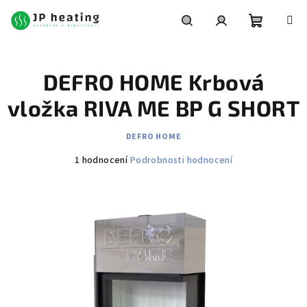
Přejít
na
obsah
Nákupní
Hledat
Přihlášení
DEFRO HOME Krbová
košík
vložka RIVA ME BP G SHORT
DEFRO HOME
Průměrné
1 hodnocení
Podrobnosti hodnocení
hodnocení
produktu
je
5,0
z
5
hvězdiček.