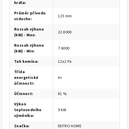
hrdla
:
Průměr přívodu
125 mm
vzduchu
:
Rozsah výkonu
22.8000
(kW) - Max
:
Rozsah výkonu
7.6000
(kW) - Min
:
Tah komína
:
12±2 Pa
Třída
energetické
A+
účinnosti
:
Účinnost
:
81 %
Výkon
teplovodního
9 kW
výměníku
:
Značka
:
DEFRO HOME