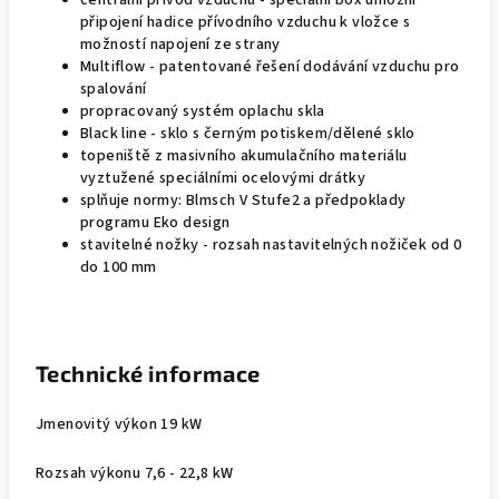
centrální přívod vzduchu - speciální box umožní
připojení hadice přívodního vzduchu k vložce s
možností napojení ze strany
Multiflow - patentované řešení dodávání vzduchu pro
spalování
propracovaný systém oplachu skla
Black line - sklo s černým potiskem/dělené sklo
topeniště z masivního akumulačního materiálu
vyztužené speciálními ocelovými drátky
splňuje normy: Blmsch V Stufe2 a předpoklady
programu Eko design
stavitelné nožky - rozsah nastavitelných nožiček od 0
do 100 mm
Technické informace
Jmenovitý výkon 19 kW
Rozsah výkonu 7,6 - 22,8 kW