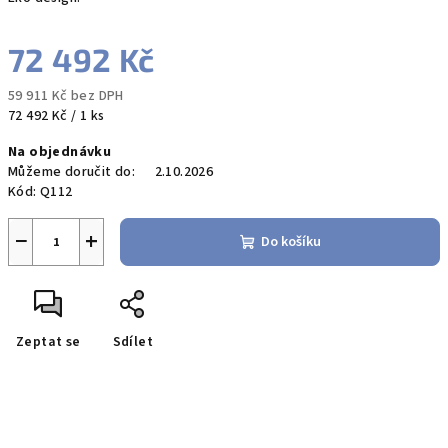
72 492 Kč
59 911 Kč bez DPH
Měrná
72 492 Kč / 1 ks
cena:
Na objednávku
Můžeme doručit do:
2.10.2026
Kód:
Q112
−
+
Do košíku
Zeptat se
Sdílet