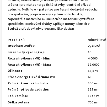
obsluhu, dělené sklo, je určena pro konvekční provoz,
určena i pro nízkoenergetické stavby, centrální přívod
vzduchu. Multiflow – patentované řešení dodávání vzduchu
pro spalování, propracovaný systém oplachu skla,
topeniště z masivního akumulačního materiálu vyztužené
speciálními ocelovými drátky. Splňuje normy: Blmsch V
Stufe2 a předpoklady programu Eko design.
Prosklení:
rohové levé
Otevírání dvířek:
výsuvné
Jmenovitý výkon (kW):
10
Rozsah výkonu (kW) - Min:
4.0000
Rozsah výkonu (kW) - Max:
12.0000
Účinnost:
83,8 %
Třída energetické účinnosti:
A+
Průměr kouřového hrdla:
200 mm
Průměr přívodu vzduchu:
125 mm
Tah komína:
12±2 Pa
Délka polena:
700 mm