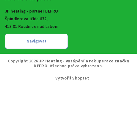
JP heating - partner DEFRO
Špindlerova třída 672,
413 01 Roudnice nad Labem
Copyright 2026
JP Heating - vytápění a rekuperace značky
DEFRO
. Všechna práva vyhrazena.
Vytvořil Shoptet