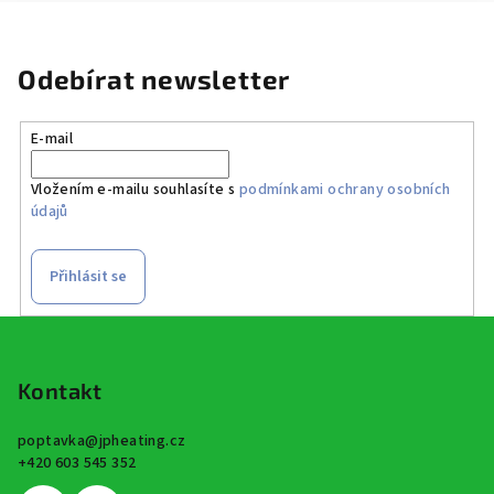
Odebírat newsletter
E-mail
Vložením e-mailu souhlasíte s
podmínkami ochrany osobních
údajů
Přihlásit se
Z
á
p
Kontakt
a
poptavka
@
jpheating.cz
t
+420 603 545 352
í