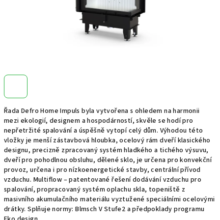
Řada Defro Home Impuls byla vytvořena s ohledem na harmonii
mezi ekologií, designem a hospodárností, skvěle se hodí pro
nepřetržité spalování a úspěšně vytopí celý dům. Výhodou této
vložky je menší zástavbová hloubka, ocelový rám dveří klasického
designu, precizně zpracovaný systém hladkého a tichého výsuvu,
dveří pro pohodlnou obsluhu, dělené sklo, je určena pro konvekční
provoz, určena i pro nízkoenergetické stavby, centrální přívod
vzduchu. Multiflow – patentované řešení dodávání vzduchu pro
spalování, propracovaný systém oplachu skla, topeniště z
masivního akumulačního materiálu vyztužené speciálními ocelovými
drátky. Splňuje normy: Blmsch V Stufe2 a předpoklady programu
Eko design.