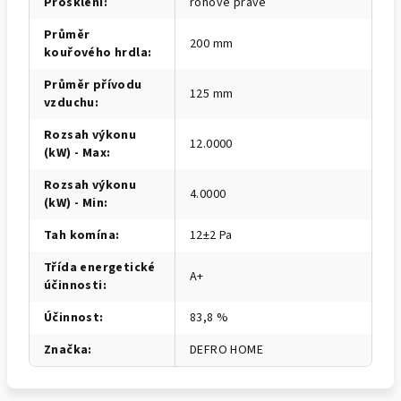
Prosklení
:
rohové pravé
Průměr
200 mm
kouřového hrdla
:
Průměr přívodu
125 mm
vzduchu
:
Rozsah výkonu
12.0000
(kW) - Max
:
Rozsah výkonu
4.0000
(kW) - Min
:
Tah komína
:
12±2 Pa
Třída energetické
A+
účinnosti
:
Účinnost
:
83,8 %
Značka
:
DEFRO HOME