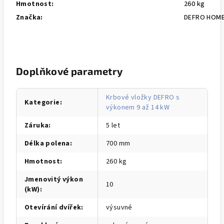
Hmotnost:
260 kg
Značka:
DEFRO HOM
Doplňkové parametry
Krbové vložky DEFRO s
Kategorie
:
výkonem 9 až 14 kW
Záruka
:
5 let
Délka polena
:
700 mm
Hmotnost
:
260 kg
Jmenovitý výkon
10
(kW)
:
Otevírání dvířek
:
výsuvné