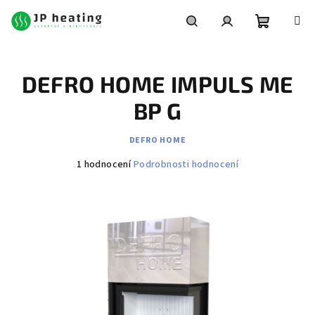
Přejít
na
obsah
Nákupní
Hledat
Přihlášení
DEFRO HOME IMPULS ME
košík
BP G
DEFRO HOME
Průměrné
1 hodnocení
Podrobnosti hodnocení
hodnocení
produktu
je
5,0
z
5
hvězdiček.