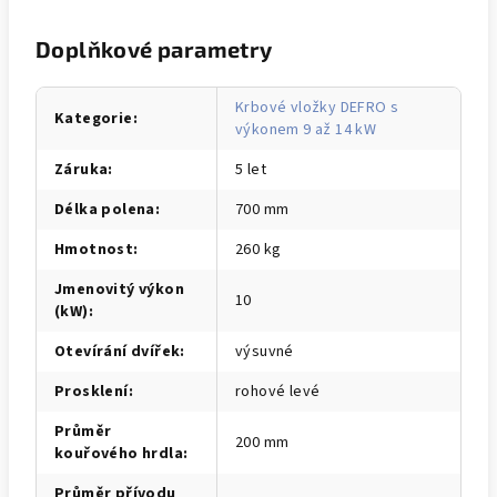
Doplňkové parametry
Krbové vložky DEFRO s
Kategorie
:
výkonem 9 až 14 kW
Záruka
:
5 let
Délka polena
:
700 mm
Hmotnost
:
260 kg
Jmenovitý výkon
10
(kW)
:
Otevírání dvířek
:
výsuvné
Prosklení
:
rohové levé
Průměr
200 mm
kouřového hrdla
:
Průměr přívodu