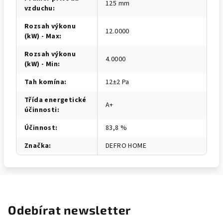
125 mm
vzduchu
:
Rozsah výkonu
12.0000
(kW) - Max
:
Rozsah výkonu
4.0000
(kW) - Min
:
Tah komína
:
12±2 Pa
Třída energetické
A+
účinnosti
:
Účinnost
:
83,8 %
Značka
:
DEFRO HOME
Odebírat newsletter