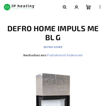
Přejít
na
obsah
Nákupní
Hledat
Přihlášení
DEFRO HOME IMPULS ME
košík
BL G
DEFRO HOME
Průměrné
Neohodnoceno
Podrobnosti hodnocení
hodnocení
produktu
je
0,0
z
5
hvězdiček.