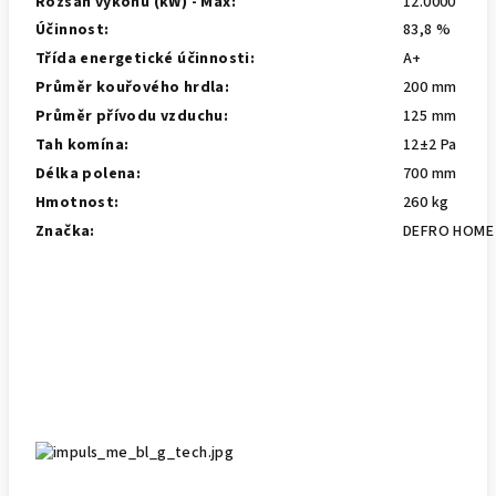
Rozsah výkonu (kW) - Max:
12.0000
Účinnost:
83,8 %
Třída energetické účinnosti:
A+
Průměr kouřového hrdla:
200 mm
Průměr přívodu vzduchu:
125 mm
Tah komína:
12±2 Pa
Délka polena:
700 mm
Hmotnost:
260 kg
Značka:
DEFRO HOME