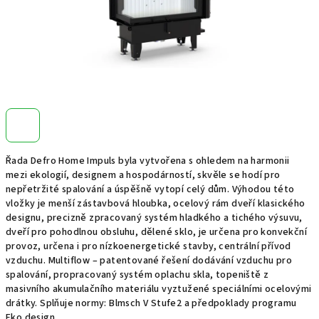
Řada Defro Home Impuls byla vytvořena s ohledem na harmonii
mezi ekologií, designem a hospodárností, skvěle se hodí pro
nepřetržité spalování a úspěšně vytopí celý dům. Výhodou této
vložky je menší zástavbová hloubka, ocelový rám dveří klasického
designu, precizně zpracovaný systém hladkého a tichého výsuvu,
dveří pro pohodlnou obsluhu, dělené sklo, je určena pro konvekční
provoz, určena i pro nízkoenergetické stavby, centrální přívod
vzduchu. Multiflow – patentované řešení dodávání vzduchu pro
spalování, propracovaný systém oplachu skla, topeniště z
masivního akumulačního materiálu vyztužené speciálními ocelovými
drátky. Splňuje normy: Blmsch V Stufe2 a předpoklady programu
Eko design.