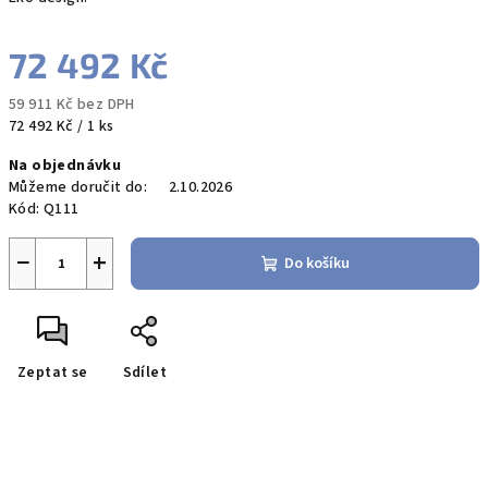
72 492 Kč
59 911 Kč bez DPH
Měrná
72 492 Kč / 1 ks
cena:
Na objednávku
Můžeme doručit do:
2.10.2026
Kód:
Q111
−
+
Do košíku
Zeptat se
Sdílet