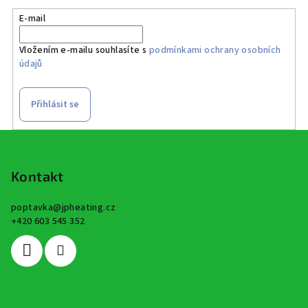
E-mail
Vložením e-mailu souhlasíte s
podmínkami ochrany osobních
údajů
Přihlásit se
Z
á
p
Kontakt
a
poptavka
@
jpheating.cz
t
+420 603 545 352
í