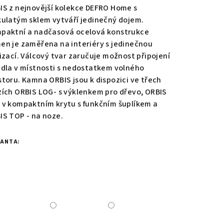
IS z nejnovější kolekce DEFRO Home s
kulatým sklem vytváří jedinečný dojem.
paktní a nadčasová ocelová konstrukce
en je zaměřena na interiéry s jedinečnou
zdiček.
lizací. Válcový tvar zaručuje možnost připojení
idla v místnosti s nedostatkem volného
storu. Kamna ORBIS jsou k dispozici ve třech
zích ORBIS LOG- s výklenkem pro dřevo, ORBIS
 v kompaktním krytu s funkčním šuplíkem a
IS TOP - na noze.
IANTA: