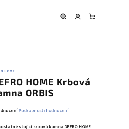
Hledat
Přihlášení
Nákupní
košík
RO HOME
EFRO HOME Krbová
amna ORBIS
měrné
odnocení
Podrobnosti hodnocení
nocení
duktu
ostatně stojící krbová kamna DEFRO HOME