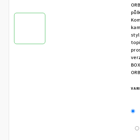
je
ORB
5,0
půl
z
Kom
5
kam
hvě
sty
top
pro
ver
BOX
ORB
VAR