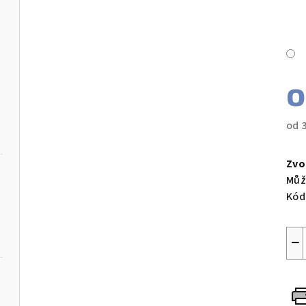
od
Měr
cen
Zvo
Můž
Kód
−