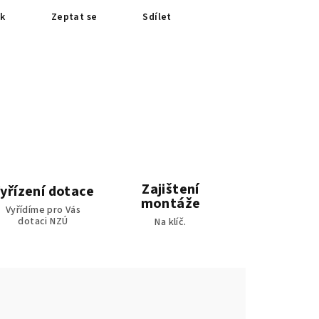
sk
Zeptat se
Sdílet
Zajištení
yřízení dotace
montáže
Vyřídíme pro Vás
dotaci NZÚ
Na klíč.