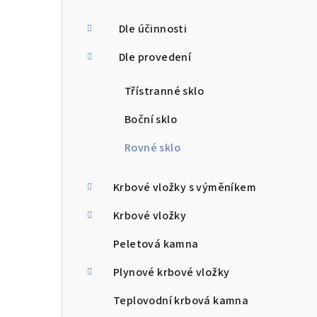
a
n
Dle účinnosti
n
Dle provedení
í
Třístranné sklo
p
Boční sklo
a
Rovné sklo
n
e
Krbové vložky s výměníkem
l
Krbové vložky
Peletová kamna
Plynové krbové vložky
Teplovodní krbová kamna