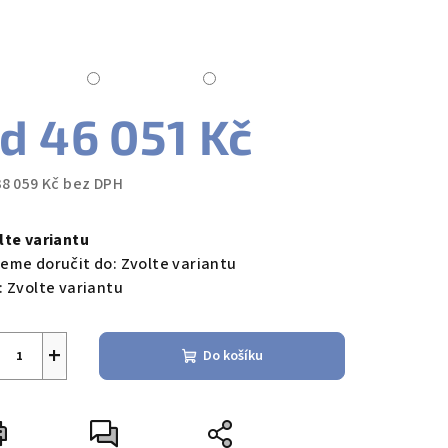
od
46 051 Kč
38 059 Kč
bez DPH
ná
a:
lte variantu
eme doručit do:
Zvolte variantu
:
Zvolte variantu
+
Do košíku