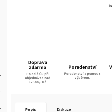
Ti
ládáním
na pelety
Doprava
Poradenství
V
zdarma
Poradenství a pomoc s
Po celé ČR při
 kotel na pelety
výběrem.
objednávce nad
12.000,- Kč
 kotel na pelety
 kotel na pelety
Popis
Diskuze