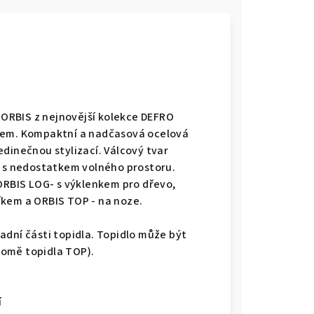
ORBIS z nejnovější kolekce DEFRO
ojem. Kompaktní a nadčasová ocelová
dinečnou stylizací. Válcový tvar
i s nedostatkem volného prostoru.
 ORBIS LOG- s výklenkem pro dřevo,
íkem a ORBIS TOP - na noze.
adní části topidla. Topidlo může být
romě topidla TOP).
í