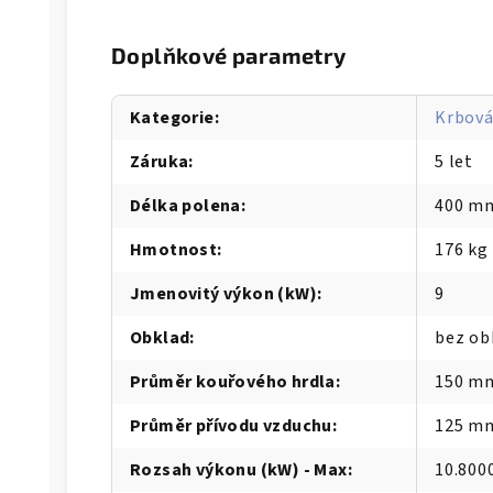
Doplňkové parametry
Kategorie
:
Krbová
Záruka
:
5 let
Délka polena
:
400 m
Hmotnost
:
176 kg
Jmenovitý výkon (kW)
:
9
Obklad
:
bez ob
Průměr kouřového hrdla
:
150 m
Průměr přívodu vzduchu
:
125 m
Rozsah výkonu (kW) - Max
:
10.800