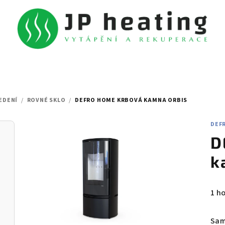
EDENÍ
/
ROVNÉ SKLO
/
DEFRO HOME KRBOVÁ KAMNA ORBIS
DEF
D
k
Prů
1 h
hod
pro
Sam