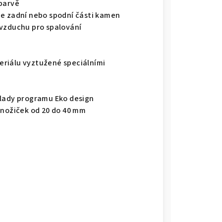
 barvě
ze zadní nebo spodní části kamen
 vzduchu pro spalování
riálu vyztužené speciálními
klady programu Eko design
 nožiček od 20 do 40 mm