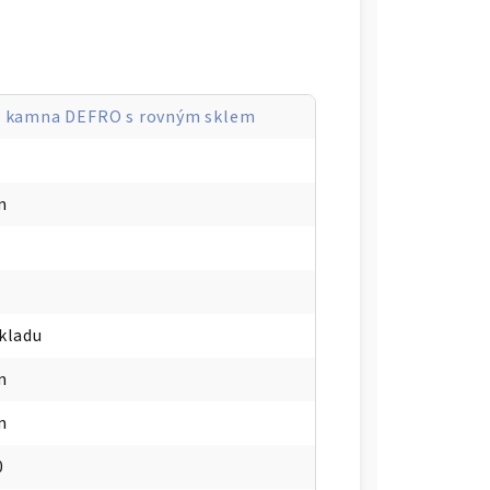
 kamna DEFRO s rovným sklem
m
kladu
m
m
0