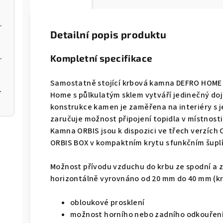
 kotel na pelety
Detailní popis produktu
 kotel na pelety
Kompletní specifikace
Samostatně stojící krbová kamna DEFRO HOME 
 200 12kW
Home s půlkulatým sklem vytváří jedinečný d
konstrukce kamen je zaměřena na interiéry s je
zaručuje možnost připojení topidla v místnost
Kamna ORBIS jsou k dispozici ve třech verzích
ORBIS BOX v kompaktním krytu s funkčním šupl
Možnost přívodu vzduchu do krbu ze spodní a z
horizontálně vyrovnáno od 20 mm do 40 mm (k
obloukové prosklení
možnost horního nebo zadního odkouřen