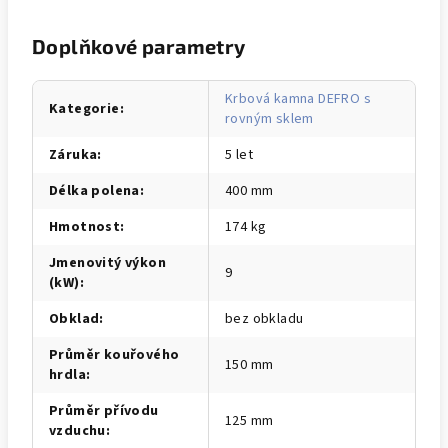
Doplňkové parametry
Krbová kamna DEFRO s
Kategorie
:
rovným sklem
Záruka
:
5 let
Délka polena
:
400 mm
Hmotnost
:
174 kg
Jmenovitý výkon
9
(kW)
:
Obklad
:
bez obkladu
Průměr kouřového
150 mm
hrdla
:
Průměr přívodu
125 mm
vzduchu
: