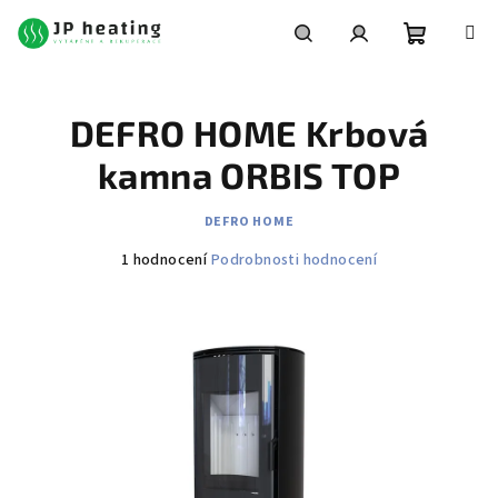
Přejít
na
obsah
Nákupní
Hledat
Přihlášení
DEFRO HOME Krbová
košík
kamna ORBIS TOP
DEFRO HOME
Průměrné
1 hodnocení
Podrobnosti hodnocení
hodnocení
produktu
je
4,0
z
5
hvězdiček.