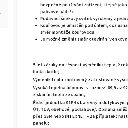
bezpečné používání zařízení, stejně jako
palivové nádrži.
 200 12kW
Podávací šnekový svitek vyrobený z jedn
Kouřovod je umístěn pod úhlem, což usna
směr montáže kouřovodu.
Je možné změnit směr otevírání venkovní
5 let záruky na těsnost výměníku tepla, 2 ro
funkci kotle;
Výměník tepla zhotovený z atestované vysok
Vysoká tepelná účinnost v rozmezí 89,9 až 
získáním tepla ze spalin;
Řídicí jednotka K1P4 s barevným dotykovým p
ÚT, TUV, oběhové, podlahové/. Obsluha směš
přes GSM nebo INTERNET – za příplatek; nast
panelu;