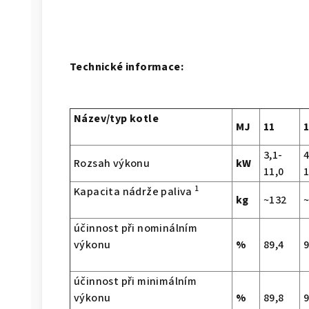
Technické informace:
Název/typ kotle
MJ
11
3,1-
4
Rozsah výkonu
kW
11,0
1
1
Kapacita nádrže paliva
kg
~132
účinnost při nominálním
výkonu
%
89,4
9
účinnost při minimálním
výkonu
%
89,8
9