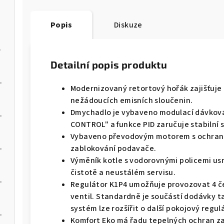
Popis
Diskuze
na pelety
Detailní popis produktu
 kotel na pelety
Modernizovaný retortový hořák zajišťuje 
nežádoucích emisních sloučenin.
Dmychadlo je vybaveno modulací dávkov
 kotel na pelety
CONTROL" a funkce PID zaručuje stabilní s
Vybaveno převodovým motorem s ochranou
 kotel na pelety
zablokování podavače.
Výměník kotle s vodorovnými policemi us
čistotě a neustálém servisu.
 kotel na pelety
Regulátor K1P4 umožňuje provozovat 4 č
ventil. Standardně je součástí dodávky t
systém lze rozšířit o další pokojový regu
 kotel na pelety
Komfort Eko má řadu tepelných ochran za