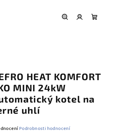
Hledat
Přihlášení
Nákupní
košík
EFRO HEAT KOMFORT
KO MINI 24kW
utomatický kotel na
erné uhlí
měrné
odnocení
Podrobnosti hodnocení