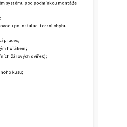
eném systému pod podmínkou montáže
;
řovodu po instalaci torzní ohybu
cí proces;
vým hořákem;
řních žárových dvířek);
dnoho kusu;