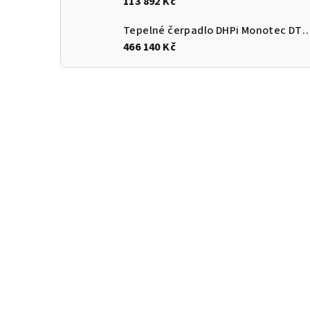
113 892 Kč
Tepelné čerpadlo DHPi Monotec DTi
466 140 Kč