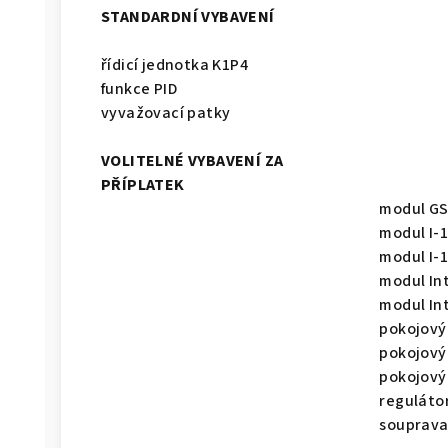
STANDARDNÍ VYBAVENÍ
řídicí jednotka K1P4
funkce PID
vyvažovací patky
VOLITELNÉ VYBAVENÍ ZA
PŘÍPLATEK
modul G
modul I-
modul I-1
modul In
modul In
pokojový
pokojový
pokojový
reguláto
souprava