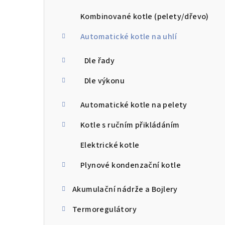
a
n
Kombinované kotle (pelety/dřevo)
n
Automatické kotle na uhlí
í
Dle řady
p
Dle výkonu
a
Automatické kotle na pelety
n
Kotle s ručním přikládáním
e
Elektrické kotle
l
Plynové kondenzační kotle
Akumulační nádrže a Bojlery
Termoregulátory