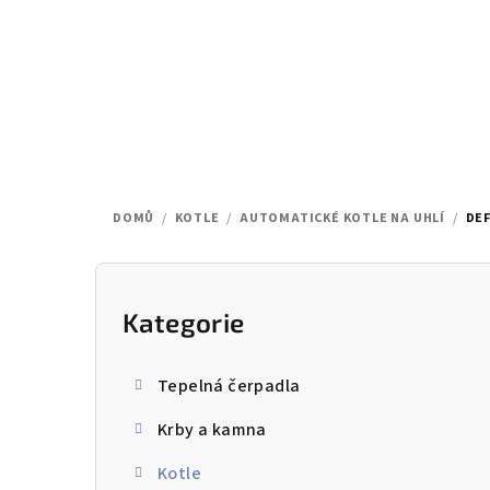
Přejít
na
obsah
DOMŮ
/
KOTLE
/
AUTOMATICKÉ KOTLE NA UHLÍ
/
DEF
P
o
Kategorie
Přeskočit
kategorie
s
Tepelná čerpadla
t
Krby a kamna
r
Kotle