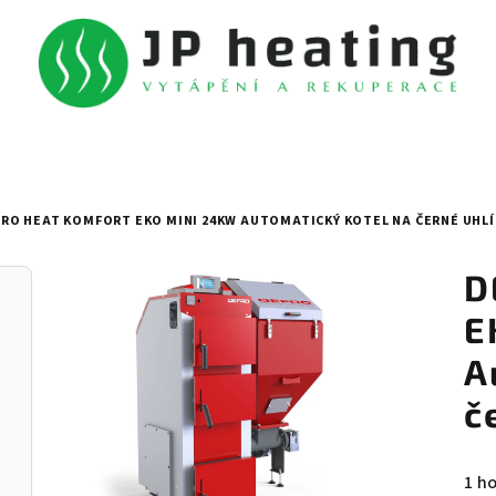
RO HEAT KOMFORT EKO MINI 24KW AUTOMATICKÝ KOTEL NA ČERNÉ UHLÍ
D
E
A
č
Prů
1 h