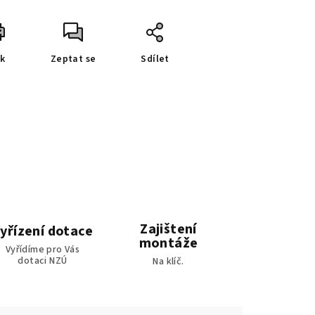
sk
Zeptat se
Sdílet
Zajištení
yřízení dotace
montáže
Vyřídíme pro Vás
dotaci NZÚ
Na klíč.