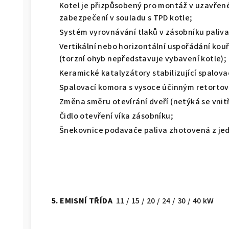
Kotel je přizpůsobený pro montáž v uzavř
zabezpečení v souladu s TPD kotle;
Systém vyrovnávání tlaků v zásobníku paliva
Vertikální nebo horizontální uspořádání kou
(torzní ohyb nepředstavuje vybavení kotle);
Keramické katalyzátory stabilizující spalova
Spalovací komora s vysoce účinným retorto
Změna směru otevírání dveří (netýká se vnit
Čidlo otevření víka zásobníku;
Šnekovnice podavače paliva zhotovená z je
5. EMISNÍ TŘÍDA
11 / 15 / 20 / 24 / 30 / 40 kW