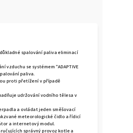
důkladné spalování paliva eliminací
ání vzduchu se systémem "ADAPTIVE
palování paliva.
 proti přetížení v případě
nadňuje udržování vodního tělesa v
erpadla a ovládat jeden směšovací
akzvané meteorologické čidlo a řídicí
látor a internetový modul.
ručujících správný provoz kotle a