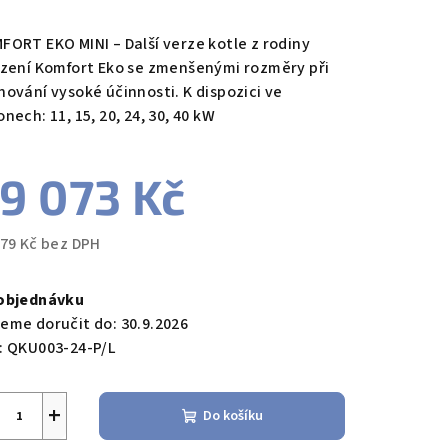
nocení
duktu
FORT EKO MINI – Další verze kotle z rodiny
ízení Komfort Eko se zmenšenými rozměry při
hování vysoké účinnosti. K dispozici ve
nech: 11, 15, 20, 24, 30, 40 kW
zdiček.
9 073 Kč
879 Kč bez DPH
ná
a:
objednávku
eme doručit do:
30.9.2026
:
QKU003-24-P/L
+
Do košíku