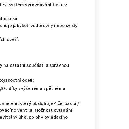
 tzv. systém vyrovnávání tlaku v
oho kusu.
dňuje jakýkoli vodorovný nebo svislý
ch dveří.
ky na ostatní součásti a správnou
ojakostní oceli;
92,9% díky zvýšenému zpětnému
anelem, který obsluhuje 4 čerpadla /
ovacího ventilu. Možnost ovládání
avitelný úhel polohy ovládacího