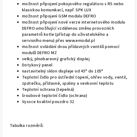
možnost připojení pokojového regulátoru s RS nebo
klasickou komunikací, např. SPK LUX
možnost připojení GSM modulu DEFRO
možnost připojení nové verze internetového modulu
DEFRO umožňující vzdálenou změnu provozních
parametrů kotle (přístup do uživatelského a
servisního menu) přes www.emodul.pl
možnost ovládání dvou přídavných ventilů pomocí
modulů DEFRO MZ
velký, plnobarevný grafický displej
Dotykový panel
nastavitelný sklon displeje od 45° do 105°
Teplotní čidlo pro ústřední topení, ohřev vody, ventil,
zpátečku, přídavné, spaliny a venkovní teplotu
Teplotní ochrana (tepelná)
šroubové teplotní čidlo (ochrana)
Vysoce kvalitní pouzdro 32
Tabulka rozměrů: