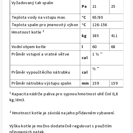
Vyžadovaný tah spalin
Pa
21
25
1
Teplota vody na vstupu max.
°C
65/80
Teplota spalin pro jmenovitý výkon
°C
126-156
2
Hmotnost kotle
kg
385
411
4
Vodní objem kotle
l
60
68
7
Průměr vstupní a vratné větve
1 ½ ’’
cal
½ ’’
Průměr vypouštěcího nátrubku
cal
Průměr nátrubku výstupu spalin
mm
159
159
1
1
Kapacita nádrže paliva pro sypnou hmotnost uhlí činí 0,8
kg/dm3.
2
Hmotnost kotle je závislá na jeho přídavném vybavení.
Výšku kotle je možno dodatečně regulovat s použitím
připojených patek.