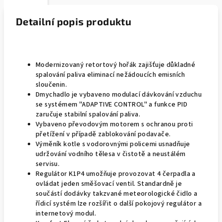
Detailní popis produktu
Modernizovaný retortový hořák zajišťuje důkladné
spalování paliva eliminací nežádoucích emisních
sloučenin.
Dmychadlo je vybaveno modulací dávkování vzduchu
se systémem "ADAPTIVE CONTROL" a funkce PID
zaručuje stabilní spalování paliva.
Vybaveno převodovým motorem s ochranou proti
přetížení v případě zablokování podavače.
Výměník kotle s vodorovnými policemi usnadňuje
udržování vodního tělesa v čistotě a neustálém
servisu.
Regulátor K1P4 umožňuje provozovat 4 čerpadla a
ovládat jeden směšovací ventil. Standardně je
součástí dodávky takzvané meteorologické čidlo a
řídicí systém lze rozšířit o další pokojový regulátor a
internetový modul.