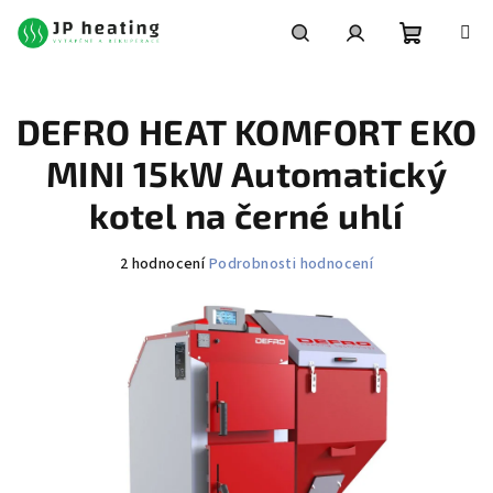
Přejít
na
obsah
Nákupní
Hledat
Přihlášení
DEFRO HEAT KOMFORT EKO
košík
MINI 15kW Automatický
kotel na černé uhlí
Průměrné
2 hodnocení
Podrobnosti hodnocení
hodnocení
produktu
je
3,0
z
5
hvězdiček.