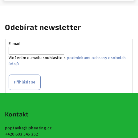
Odebírat newsletter
E-mail
Vložením e-mailu souhlasíte s
podmínkami ochrany osobních
údajů
Přihlásit se
Z
á
p
Kontakt
a
poptavka
@
jpheating.cz
t
+420 603 545 352