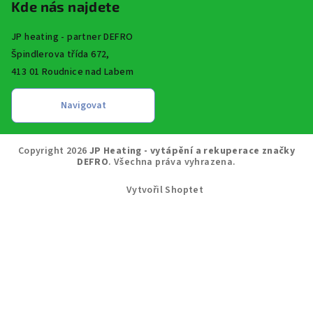
Kde nás najdete
JP heating - partner DEFRO
Špindlerova třída 672,
413 01 Roudnice nad Labem
Copyright 2026
JP Heating - vytápění a rekuperace značky
DEFRO
. Všechna práva vyhrazena.
Vytvořil Shoptet