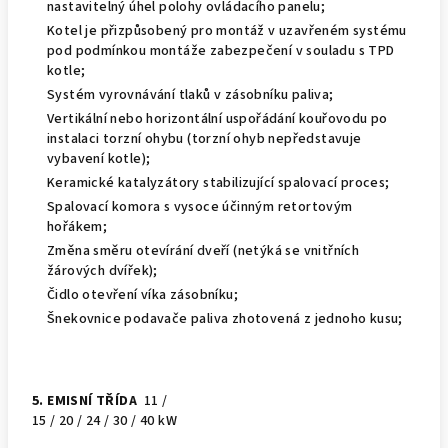
nastavitelný úhel polohy ovládacího panelu;
Kotel je přizpůsobený pro montáž v uzavřeném systému
pod podmínkou montáže zabezpečení v souladu s TPD
kotle;
Systém vyrovnávání tlaků v zásobníku paliva;
Vertikální nebo horizontální uspořádání kouřovodu po
instalaci torzní ohybu (torzní ohyb nepředstavuje
vybavení kotle);
Keramické katalyzátory stabilizující spalovací proces;
Spalovací komora s vysoce účinným retortovým
hořákem;
Změna směru otevírání dveří (netýká se vnitřních
žárových dvířek);
Čidlo otevření víka zásobníku;
Šnekovnice podavače paliva zhotovená z jednoho kusu;
5. EMISNÍ TŘÍDA
11 /
15 / 20 / 24 / 30 / 40 kW