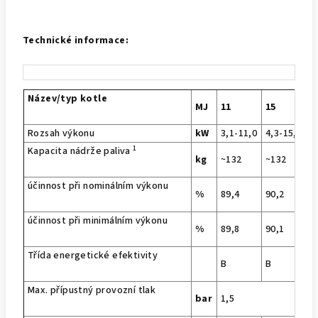
Technické informace:
Název/typ kotle
MJ
11
15
2
Rozsah výkonu
kW
3,1-11,0
4,3-15,2
5
1
Kapacita nádrže paliva
kg
~132
~132
~
účinnost při nominálním výkonu
%
89,4
90,2
9
účinnost při minimálním výkonu
%
89,8
90,1
8
Třída energetické efektivity
B
B
B
Max. přípustný provozní tlak
bar
1,5