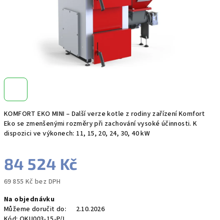
KOMFORT EKO MINI – Další verze kotle z rodiny zařízení Komfort
Eko se zmenšenými rozměry při zachování vysoké účinnosti. K
dispozici ve výkonech: 11, 15, 20, 24, 30, 40 kW
84 524 Kč
69 855 Kč bez DPH
Měrná
Na objednávku
cena:
Můžeme doručit do:
2.10.2026
Kód:
QKU003-15-P/L