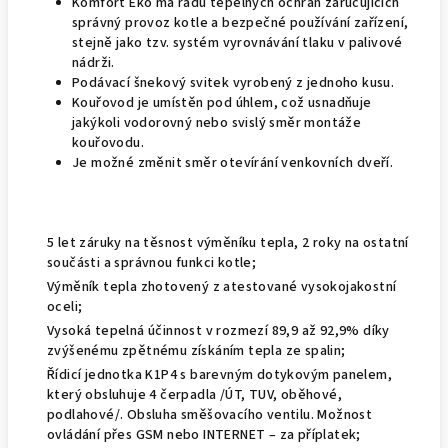
Komfort Eko má řadu tepelných ochran zaručujících
správný provoz kotle a bezpečné používání zařízení,
stejně jako tzv. systém vyrovnávání tlaku v palivové
nádrži.
Podávací šnekový svitek vyrobený z jednoho kusu.
Kouřovod je umístěn pod úhlem, což usnadňuje
jakýkoli vodorovný nebo svislý směr montáže
kouřovodu.
Je možné změnit směr otevírání venkovních dveří.
5 let záruky na těsnost výměníku tepla, 2 roky na ostatní
součásti a správnou funkci kotle;
Výměník tepla zhotovený z atestované vysokojakostní
oceli;
Vysoká tepelná účinnost v rozmezí 89,9 až 92,9% díky
zvýšenému zpětnému získáním tepla ze spalin;
Řídicí jednotka K1P4 s barevným dotykovým panelem,
který obsluhuje 4 čerpadla /ÚT, TUV, oběhové,
podlahové/. Obsluha směšovacího ventilu. Možnost
ovládání přes GSM nebo INTERNET – za příplatek;