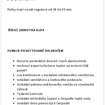
Patky mají rozsah regulace od 38 do 50 mm.
ŘÍDICÍ JEDNOTKA K1P4
FUNKCE POSKYTOVANÉ OVLADAČEM
Historie posledních dvaceti stavů alarmu kotle
možnost exportu historie teplot na externí USB
paměť
Lze kombinovat s modulem odtahového ventilátoru.
ovládání ventilátoru a šnekového podavače
Ovládání pohonu směšovacího ventilu ve standardní
výbavě
Týdenní kontrola
ovládání ústředního topení a čerpadla teplé vody
ovládání dvou pomocných čerpadel