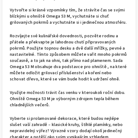
Vytvořte si krásné vzpomínky tím, že strávíte čas se svými
blízkými u ohniště Omega 53 M, vychutnáte si chuť
grilovaných pokrmů a vychutnáte si i jedinečnou atmosféru.
Rozvíjejte své kulinářské dovednosti, pozvěte rodinu a
přátele a překvapte je lahodnou chutí připravovaných
pokrmů. Použijte topnou desku a dvě další mřížky, pevné a
nastavitelné. Tímto způsobem můžete vařit mnoho pokrmů
současně, a to jak na ohni, tak přímo nad plamenem. Sada
Omega 53 M obsahuje dva podstavce pro ohniště , na které
můžete odložit grilovací příslušenství a koření nebo
schovat dřevo, které se vám bude hodit k udržení ohně.
Využijte možnosti trávit čas venku v kteroukoli roční dobu.
Ohniště Omega 53 M je výborným zdrojem tepla během
chladnějších večerů.
Vyberte si prolamované dekorace, které budou nejlépe
slušet vaší zahradě – klasické kruhy, štíhlé plamínky, nebo
nepravidelný výřez? Výrazné vzory dodají okolí jedinečný
charakter a potěší oko svým vynikajícím vzhledem