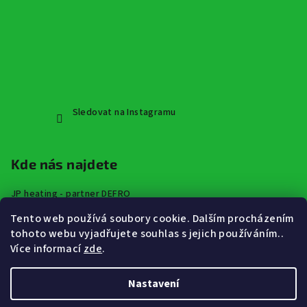
Sledovat na Instagramu
Kde nás najdete
JP heating - partner DEFRO
Špindlerova třída 672,
Tento web používá soubory cookie. Dalším procházením
413 01 Roudnice nad Labem
tohoto webu vyjadřujete souhlas s jejich používáním..
Více informací
zde
.
Nastavení
Copyright 2026
JP Heating - vytápění a rekuperace značky