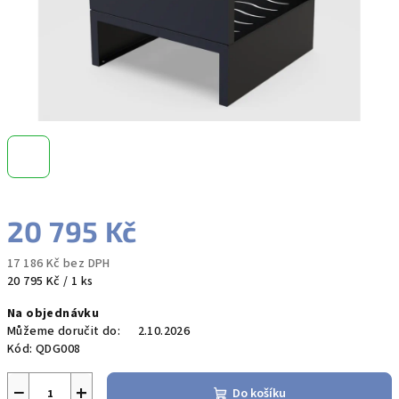
20 795 Kč
17 186 Kč bez DPH
Měrná
20 795 Kč / 1 ks
cena:
Na objednávku
Můžeme doručit do:
2.10.2026
Kód:
QDG008
−
+
Do košíku