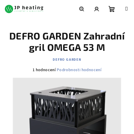
Přejít
na
obsah
Nákupní
Hledat
Přihlášení
DEFRO GARDEN Zahradní
košík
gril OMEGA 53 M
DEFRO GARDEN
Průměrné
1 hodnocení
Podrobnosti hodnocení
hodnocení
produktu
je
5,0
z
5
hvězdiček.