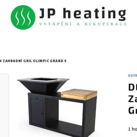
 ZAHRADNÍ GRIL OLIMPIC GRAND S
DEF
D
Z
G
Prů
1 h
hod