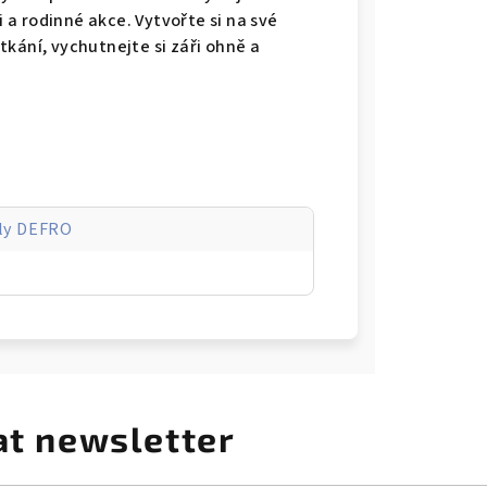
i a rodinné akce. Vytvořte si na své
kání, vychutnejte si záři ohně a
ily DEFRO
at newsletter