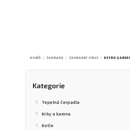
Přejít
na
obsah
DOMŮ
/
ZAHRADA
/
ZAHRADNÍ GRILY
/
DEFRO GARDEN
P
o
Kategorie
Přeskočit
kategorie
s
Tepelná čerpadla
t
Krby a kamna
r
Kotle