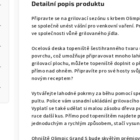
Detailní popis produktu
 kotel na pelety
Připravte se na grilovací sezónu s krbem Olimp
 kotel na pelety
se společně unést vášní pro venkovní vaření. Pr
ve společnosti vůně grilovaného jídla.
 kotel na pelety
Ocelová deska topeniště šestihranného tvaru
povrchu, což umožňuje připravovat mnoho lah
grilovací plochu, můžete topeniště doplnit o 
 kotel na pelety
přímo nad ohněm. Připravíte pro své hosty svůj
novým receptem?
 200 12kW
Vytvářejte lahodné pokrmy za běhu pomocí sp
pultu. Police vám usnadní ukládání grilovacího 
Vyplatí se také udělat si malou zásobu dřeva p
ruce další kus. Přímo pod topeništěm najdete p
jednoduchým a rychlým způsobem, stačí vysu
Ohniště Olimpic Grand S bude skvělým prémio