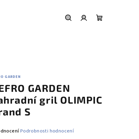
Hledat
Přihlášení
Nákupní
košík
RO GARDEN
EFRO GARDEN
ahradní gril OLIMPIC
rand S
měrné
odnocení
Podrobnosti hodnocení
nocení