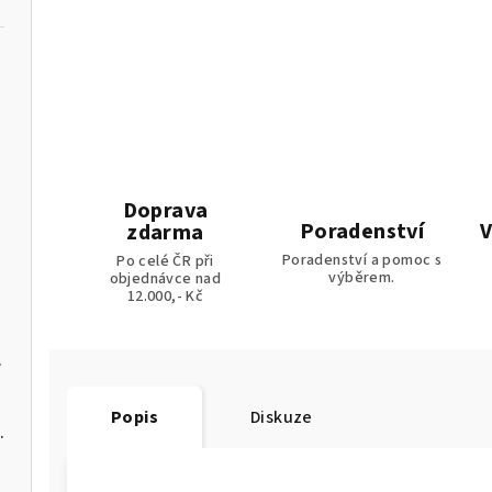
ládáním
Doprava
Poradenství
V
zdarma
Poradenství a pomoc s
Po celé ČR při
výběrem.
objednávce nad
12.000,- Kč
na pelety
Popis
Diskuze
 kotel na pelety