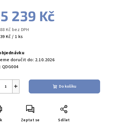
duktu
5 239 Kč
388 Kč bez DPH
ná
39 Kč / 1 ks
zdiček.
a:
objednávku
eme doručit do:
2.10.2026
:
QDG004
+
Do košíku
sk
Zeptat se
Sdílet