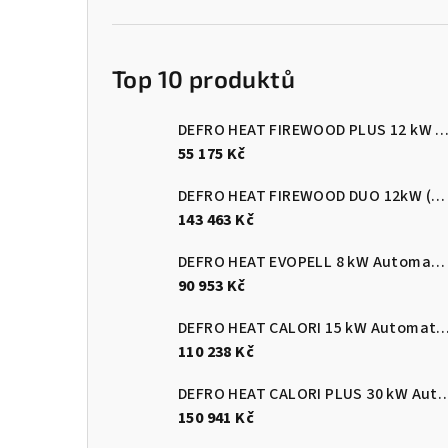
Top 10 produktů
DEFRO HEAT FIREWOOD PLUS 12 kW Kotel na dřevo s ručním přik
55 175 Kč
DEFRO HEAT FIREWOOD DUO 12kW (pelety/dřevo)
143 463 Kč
DEFRO HEAT EVOPELL 8 kW Automatický kotel na pelety
90 953 Kč
DEFRO HEAT CALORI 15 kW Automatický kotel 
110 238 Kč
DEFRO HEAT CALORI PLUS 30 kW Automatický
150 941 Kč