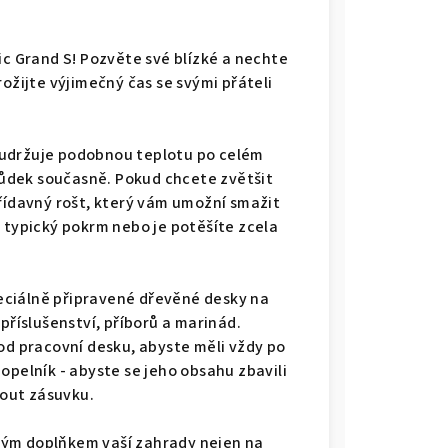
ic Grand S! Pozvěte své blízké a nechte
ožijte výjimečný čas se svými přáteli
 udržuje podobnou teplotu po celém
ůdek současně. Pokud chcete zvětšit
přídavný rošt, který vám umožní smažit
 typický pokrm nebo je potěšíte zcela
eciálně připravené dřevěné desky na
příslušenství, příborů a marinád.
od pracovní desku, abyste měli vždy po
opelník - abyste se jeho obsahu zbavili
nout zásuvku.
vým doplňkem vaší zahrady nejen na