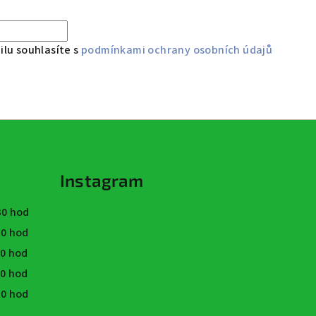
lu souhlasíte s
podmínkami ochrany osobních údajů
Instagram
:30 hod
:30 hod
30 hod
30 hod
:30 hod