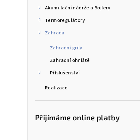
a
Akumulační nádrže a Bojlery
n
Termoregulátory
n
Zahrada
í
p
Zahradní grily
a
Zahradní ohniště
n
Příslušenství
e
Realizace
l
Přijímáme online platby