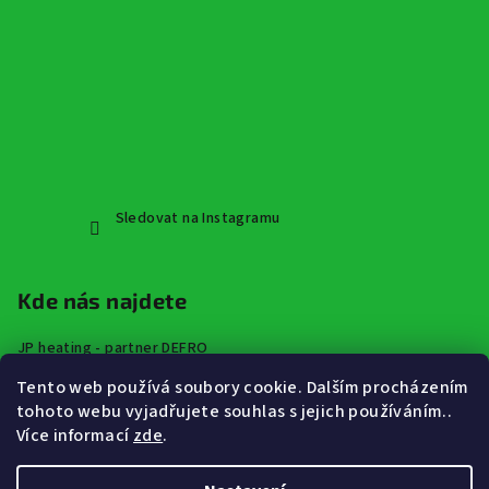
Sledovat na Instagramu
Kde nás najdete
JP heating - partner DEFRO
Špindlerova třída 672,
Tento web používá soubory cookie. Dalším procházením
413 01 Roudnice nad Labem
tohoto webu vyjadřujete souhlas s jejich používáním..
Více informací
zde
.