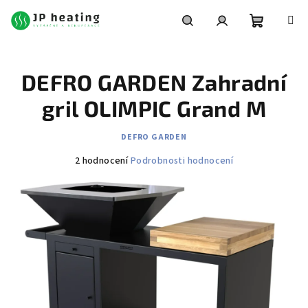
Přejít
na
obsah
Nákupní
Hledat
Přihlášení
DEFRO GARDEN Zahradní
košík
gril OLIMPIC Grand M
DEFRO GARDEN
Průměrné
2 hodnocení
Podrobnosti hodnocení
hodnocení
produktu
je
5,0
z
5
hvězdiček.