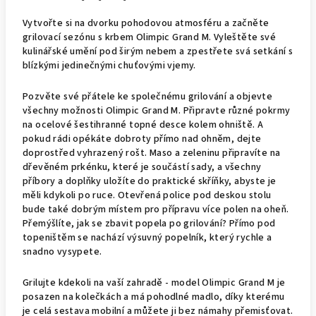
Vytvořte si na dvorku pohodovou atmosféru a začněte
grilovací sezónu s krbem Olimpic Grand M. Vyleštěte své
kulinářské umění pod širým nebem a zpestřete svá setkání s
blízkými jedinečnými chuťovými vjemy.
Pozvěte své přátele ke společnému grilování a objevte
všechny možnosti Olimpic Grand M. Připravte různé pokrmy
na ocelové šestihranné topné desce kolem ohniště. A
pokud rádi opékáte dobroty přímo nad ohněm, dejte
doprostřed vyhrazený rošt. Maso a zeleninu připravíte na
dřevěném prkénku, které je součástí sady, a všechny
příbory a doplňky uložíte do praktické skříňky, abyste je
měli kdykoli po ruce. Otevřená police pod deskou stolu
bude také dobrým místem pro přípravu více polen na oheň.
Přemýšlíte, jak se zbavit popela po grilování? Přímo pod
topeništěm se nachází výsuvný popelník, který rychle a
snadno vysypete.
Grilujte kdekoli na vaší zahradě - model Olimpic Grand M je
posazen na kolečkách a má pohodlné madlo, díky kterému
je celá sestava mobilní a můžete ji bez námahy přemisťovat.