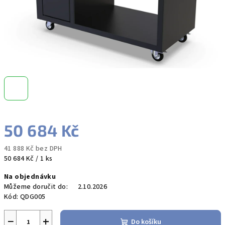
50 684 Kč
41 888 Kč bez DPH
Měrná
50 684 Kč / 1 ks
cena:
Na objednávku
Můžeme doručit do:
2.10.2026
Kód:
QDG005
−
+
Do košíku