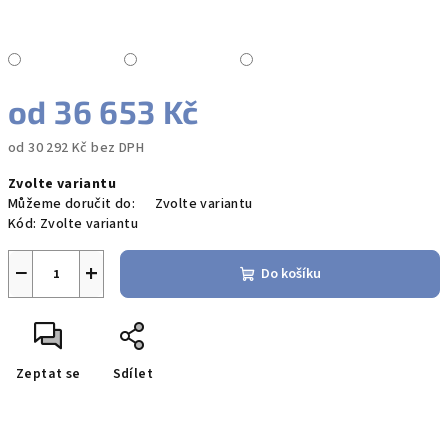
od
36 653 Kč
od
30 292 Kč
bez DPH
Měrná
Zvolte variantu
cena:
Můžeme doručit do:
Zvolte variantu
Kód:
Zvolte variantu
−
+
Do košíku
Zeptat se
Sdílet