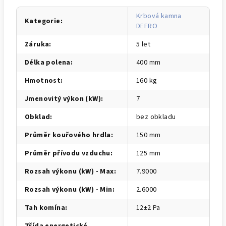
Krbová kamna
Kategorie
:
DEFRO
Záruka
:
5 let
Délka polena
:
400 mm
Hmotnost
:
160 kg
Jmenovitý výkon (kW)
:
7
Obklad
:
bez obkladu
Průměr kouřového hrdla
:
150 mm
Průměr přívodu vzduchu
:
125 mm
Rozsah výkonu (kW) - Max
:
7.9000
Rozsah výkonu (kW) - Min
:
2.6000
Tah komína
:
12±2 Pa