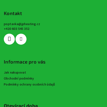
Z
á
p
Kontakt
a
poptavka
@
jpheating.cz
t
+420 603 545 352
í
Informace pro vás
Jak nakupovat
Obchodní podmínky
Podmínky ochrany osobních údajů
Otevírací doba