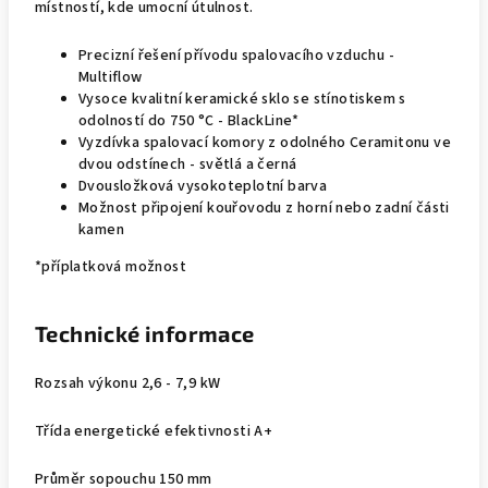
místností, kde umocní útulnost.
Precizní řešení přívodu spalovacího vzduchu -
Multiflow
Vysoce kvalitní keramické sklo se stínotiskem s
odolností do 750 °C - BlackLine*
Vyzdívka spalovací komory z odolného Ceramitonu ve
dvou odstínech - světlá a černá
Dvousložková vysokoteplotní barva
Možnost připojení kouřovodu z horní nebo zadní části
kamen
*příplatková možnost
Technické informace
Rozsah výkonu 2,6 - 7,9 kW
Třída energetické efektivnosti A+
Průměr sopouchu 150 mm