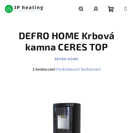
Přejít
na
obsah
Nákupní
Hledat
Přihlášení
DEFRO HOME Krbová
košík
kamna CERES TOP
DEFRO HOME
Průměrné
2 hodnocení
Podrobnosti hodnocení
hodnocení
produktu
je
4,0
z
5
hvězdiček.